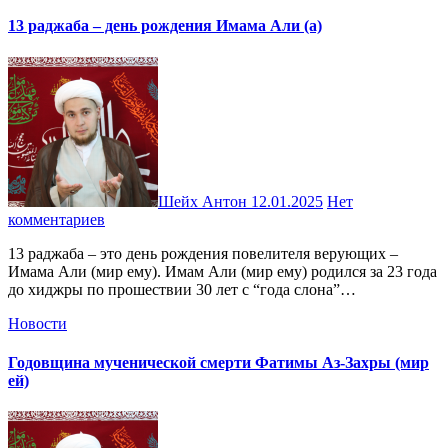
13 раджаба – день рождения Имама Али (а)
Шейх Антон
12.01.2025
Нет
комментариев
13 раджаба – это день рождения повелителя верующих –
Имама Али (мир ему). Имам Али (мир ему) родился за 23 года
до хиджры по прошествии 30 лет с “года слона”…
Новости
Годовщина мученической смерти Фатимы Аз-Захры (мир
ей)