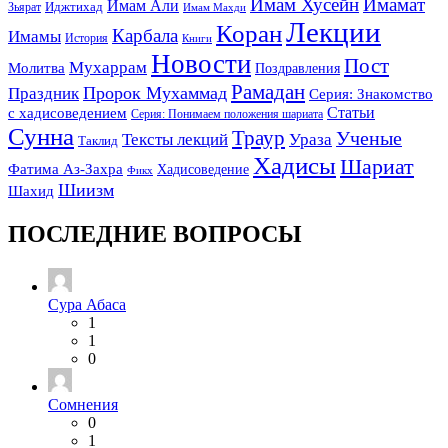
Имам Хусейн
Имамат
Имам Али
Зьярат
Иджтихад
Имам Махди
Лекции
Коран
Карбала
Имамы
История
Книги
Новости
Пост
Мухаррам
Молитва
Поздравления
Рамадан
Праздник
Пророк Мухаммад
Серия: Знакомство
Статьи
с хадисоведением
Серия: Понимаем положения шариата
Сунна
Траур
Ученые
Тексты лекций
Ураза
Таклид
Хадисы
Шариат
Фатима Аз-Захра
Хадисоведение
Фикх
Шиизм
Шахид
ПОСЛЕДНИЕ ВОПРОСЫ
Сура Абаса
1
1
0
Сомнения
0
1