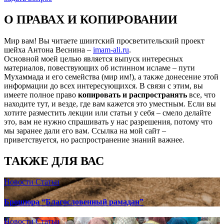
О ПРАВАХ И КОПИРОВАНИИ
Мир вам! Вы читаете шиитский просветительский проект
шейха Антона Веснина –
imam-ali.ru
.
Основной моей целью является выпуск интересных
материалов, повествующих об истинном исламе – пути
Мухаммада и его семейства (мир им!), а также донесение этой
информации до всех интересующихся. В связи с этим, вы
имеете полное право
копировать и распространять
все, что
находите тут, и везде, где вам кажется это уместным. Если вы
хотите разместить лекции или статьи у себя – смело делайте
это, вам не нужно спрашивать у нас разрешения, потому что
мы заранее дали его вам. Ссылка на мой сайт –
приветствуется, но распространение знаний важнее.
ТАКЖЕ ДЛЯ ВАС
Новости
Статьи
Брошюра “Благословенный рамадан”
Новости
Статьи