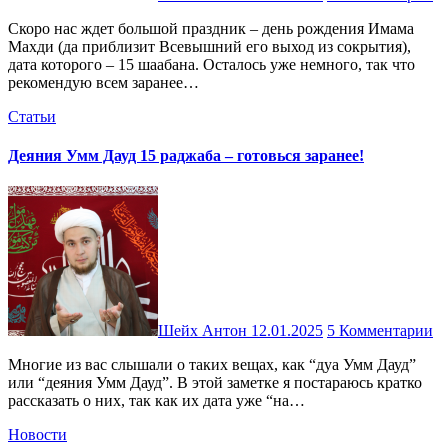
Скоро нас ждет большой праздник – день рождения Имама
Махди (да приблизит Всевышний его выход из сокрытия),
дата которого – 15 шаабана. Осталось уже немного, так что
рекомендую всем заранее…
Статьи
Деяния Умм Дауд 15 раджаба – готовься заранее!
Шейх Антон
12.01.2025
5 Комментарии
Многие из вас слышали о таких вещах, как “дуа Умм Дауд”
или “деяния Умм Дауд”. В этой заметке я постараюсь кратко
рассказать о них, так как их дата уже “на…
Новости