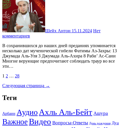
Шейх Антон
15.11.2024
Нет
комментариев
В сохранившихся до наших дней преданиях упоминается
несколько дат мученической гибели Фатимы Аз-Захры: 13
Джумада Аль-Уля 3 Джумада Аль-Ахира 8 Раби’ Ас-Сани
Многие верующие предпочитают соблюдать траур во все
эти…
Пагинация
1
2
…
28
записей
Следующая страница →
Теги
Ахль Аль-Бейт
Аудио
Ашура
Арбаин
Видео
Важное
Вопросы-Ответы
Дуа
День рождения