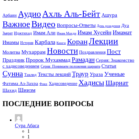
Ахль Аль-Бейт
Аудио
Ашура
Арбаин
Видео
Важное
Вопросы-Ответы
Дуа
День рождения
Имам Хусейн
Имамат
Имам Али
Зьярат
Иджтихад
Имам Махди
Лекции
Коран
Карбала
Имамы
История
Книги
Новости
Пост
Мухаррам
Молитва
Поздравления
Рамадан
Праздник
Пророк Мухаммад
Серия: Знакомство
Статьи
с хадисоведением
Серия: Понимаем положения шариата
Сунна
Траур
Ученые
Тексты лекций
Ураза
Таклид
Хадисы
Шариат
Фатима Аз-Захра
Хадисоведение
Фикх
Шиизм
Шахид
ПОСЛЕДНИЕ ВОПРОСЫ
Сура Абаса
1
1