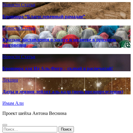
Новости
Статьи
Брошюра “Благословенный рамадан”
Новости
Статьи
Краткие наставления о закяте и молитве в праздник
разговения
Новости
Статьи
Брошюра для Ид Аль-Фитр – скачай и распечатай!
Лекции
Даты и деяния лейлят аль-кадр (ночь предопределения)
Имам Али
Проект шейха Антона Веснина
Найти: