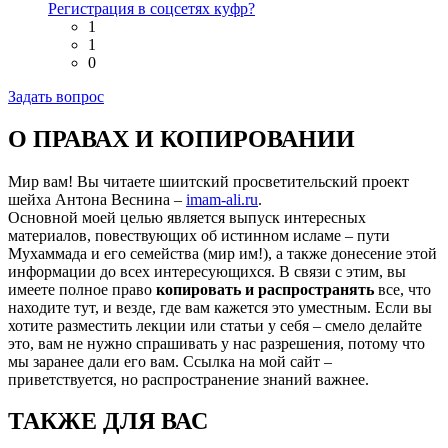
Регистрация в соцсетях куфр?
1
1
0
Задать вопрос
О ПРАВАХ И КОПИРОВАНИИ
Мир вам! Вы читаете шиитский просветительский проект
шейха Антона Веснина –
imam-ali.ru
.
Основной моей целью является выпуск интересных
материалов, повествующих об истинном исламе – пути
Мухаммада и его семейства (мир им!), а также донесение этой
информации до всех интересующихся. В связи с этим, вы
имеете полное право
копировать и распространять
все, что
находите тут, и везде, где вам кажется это уместным. Если вы
хотите разместить лекции или статьи у себя – смело делайте
это, вам не нужно спрашивать у нас разрешения, потому что
мы заранее дали его вам. Ссылка на мой сайт –
приветствуется, но распространение знаний важнее.
ТАКЖЕ ДЛЯ ВАС