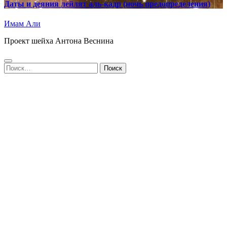
Даты и деяния лейлят аль-кадр (ночь предопределения)
Имам Али
Проект шейха Антона Веснина
Найти: