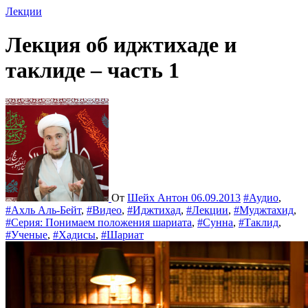
Лекции
Лекция об иджтихаде и
таклиде – часть 1
От
Шейх Антон
06.09.2013
#Аудио
,
#Ахль Аль-Бейт
,
#Видео
,
#Иджтихад
,
#Лекции
,
#Муджтахид
,
#Серия: Понимаем положения шариата
,
#Сунна
,
#Таклид
,
#Ученые
,
#Хадисы
,
#Шариат