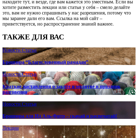
находите тут, и везде, где вам кажется это уместным. Если вы
хотите разместить лекции или статьи у себя – смело делайте
это, вам не нужно спрашивать у нас разрешения, потому что
мы заранее дали его вам. Ссылка на мой сайт –
приветствуется, но распространение знаний важнее.
ТАКЖЕ ДЛЯ ВАС
Новости
Статьи
Брошюра “Благословенный рамадан”
Новости
Статьи
Краткие наставления о закяте и молитве в праздник
разговения
Новости
Статьи
Брошюра для Ид Аль-Фитр – скачай и распечатай!
Лекции