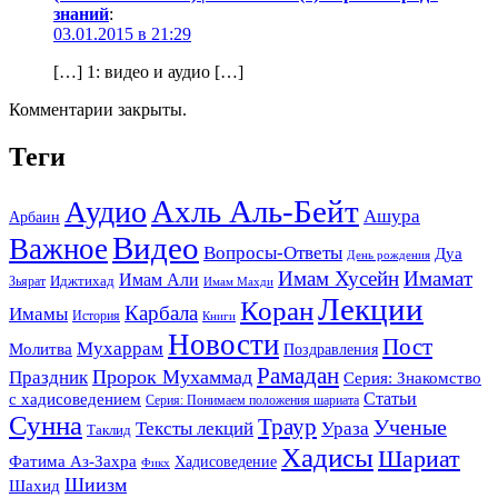
знаний
:
03.01.2015 в 21:29
[…] 1: видео и аудио […]
Комментарии закрыты.
Теги
Ахль Аль-Бейт
Аудио
Ашура
Арбаин
Видео
Важное
Вопросы-Ответы
Дуа
День рождения
Имам Хусейн
Имамат
Имам Али
Зьярат
Иджтихад
Имам Махди
Лекции
Коран
Карбала
Имамы
История
Книги
Новости
Пост
Мухаррам
Молитва
Поздравления
Рамадан
Праздник
Пророк Мухаммад
Серия: Знакомство
Статьи
с хадисоведением
Серия: Понимаем положения шариата
Сунна
Траур
Ученые
Тексты лекций
Ураза
Таклид
Хадисы
Шариат
Фатима Аз-Захра
Хадисоведение
Фикх
Шиизм
Шахид