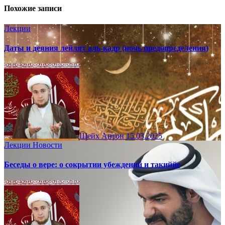
Похожие записи
Лекции
Даты и деяния лейлят аль-кадр (ночь предопределения)
Шейх Антон
15.03.2025
Лекции
Новости
Беседы о вере: о сокрытии убеждений и такиййе