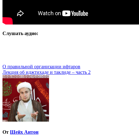
Слушать аудио:
Навигация
О правильной организации ифтаров
Лекция об иджтихаде и таклиде – часть 2
по
записям
От
Шейх Антон