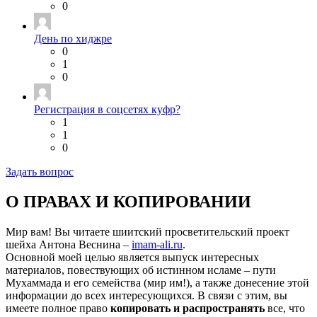
0
День по хиджре
0
1
0
Регистрация в соцсетях куфр?
1
1
0
Задать вопрос
О ПРАВАХ И КОПИРОВАНИИ
Мир вам! Вы читаете шиитский просветительский проект
шейха Антона Веснина –
imam-ali.ru
.
Основной моей целью является выпуск интересных
материалов, повествующих об истинном исламе – пути
Мухаммада и его семейства (мир им!), а также донесение этой
информации до всех интересующихся. В связи с этим, вы
имеете полное право
копировать и распространять
все, что