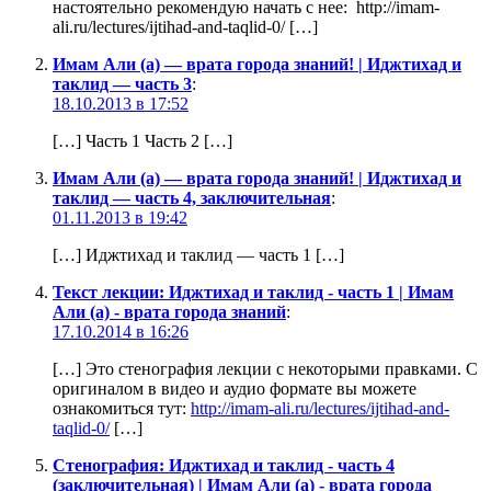
настоятельно рекомендую начать с нее: http://imam-
ali.ru/lectures/ijtihad-and-taqlid-0/ […]
Имам Али (а) — врата города знаний! | Иджтихад и
таклид — часть 3
:
18.10.2013 в 17:52
[…] Часть 1 Часть 2 […]
Имам Али (а) — врата города знаний! | Иджтихад и
таклид — часть 4, заключительная
:
01.11.2013 в 19:42
[…] Иджтихад и таклид — часть 1 […]
Текст лекции: Иджтихад и таклид - часть 1 | Имам
Али (а) - врата города знаний
:
17.10.2014 в 16:26
[…] Это стенография лекции с некоторыми правками. С
оригиналом в видео и аудио формате вы можете
ознакомиться тут:
http://imam-ali.ru/lectures/ijtihad-and-
taqlid-0/
[…]
Стенография: Иджтихад и таклид - часть 4
(заключительная) | Имам Али (а) - врата города