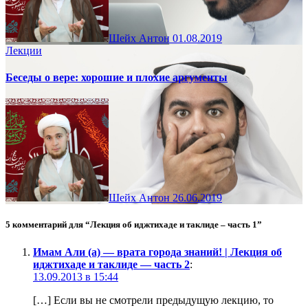
Шейх Антон
01.08.2019
Лекции
Беседы о вере: хорошие и плохие аргументы
Шейх Антон
26.06.2019
5 комментарий для “Лекция об иджтихаде и таклиде – часть 1”
Имам Али (а) — врата города знаний! | Лекция об
иджтихаде и таклиде — часть 2
:
13.09.2013 в 15:44
[…] Если вы не смотрели предыдущую лекцию, то