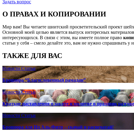
Задать вопрос
О ПРАВАХ И КОПИРОВАНИИ
Мир вам! Вы читаете шиитский просветительский проект шей
Основной моей целью является выпуск интересных материалов,
интересующихся. В связи с этим, вы имеете полное право
копи
статьи у себя – смело делайте это, вам не нужно спрашивать у 
ТАКЖЕ ДЛЯ ВАС
Новости
Статьи
Брошюра “Благословенный рамадан”
Новости
Статьи
Краткие наставления о закяте и молитве в праздник разгов
Новости
Статьи
Брошюра для Ид Аль-Фитр – скачай и распечатай!