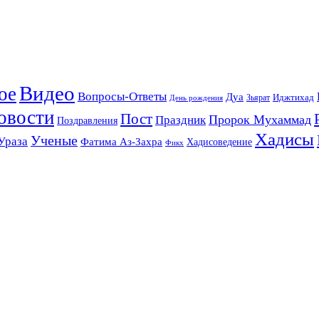
Видео
ое
Вопросы-Ответы
Дуа
Зьярат
Иджтихад
День рождения
овости
Пост
Праздник
Пророк Мухаммад
Поздравления
Хадисы
Ученые
Ураза
Фатима Аз-Захра
Хадисоведение
Фикх