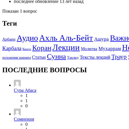
последнее обновление 13 лет назад
Показан 1 вопрос
Теги
Ахль Аль-Бейт
Аудио
Важн
Ашура
Арбаин
Лекции
Н
Коран
Карбала
Мухаррам
Молитва
Книги
Сунна
Траур
Тексты лекций
Статьи
положения шариата
Таклид
ПОСЛЕДНИЕ ВОПРОСЫ
Сура Абаса
1
1
0
Сомнения
0