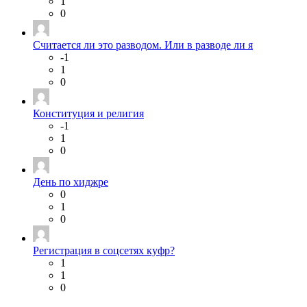
1
0
Считается ли это разводом. Или в разводе ли я
-1
1
0
Конституция и религия
-1
1
0
День по хиджре
0
1
0
Регистрация в соцсетях куфр?
1
1
0