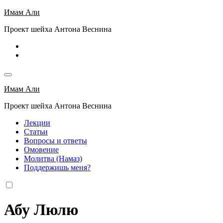
Перейти
Имам Али
к
Проект шейха Антона Веснина
содержимому
Имам Али
Проект шейха Антона Веснина
Лекции
Статьи
Вопросы и ответы
Омовение
Молитва (Намаз)
Поддержишь меня?
Абу Люлю