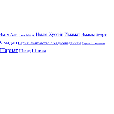
Имам Хусейн
Имамат
Имамы
Имам Али
История
Имам Махди
Рамадан
Серия: Знакомство с хадисоведением
Серия: Понимаем
Шариат
Шиизм
Шахид