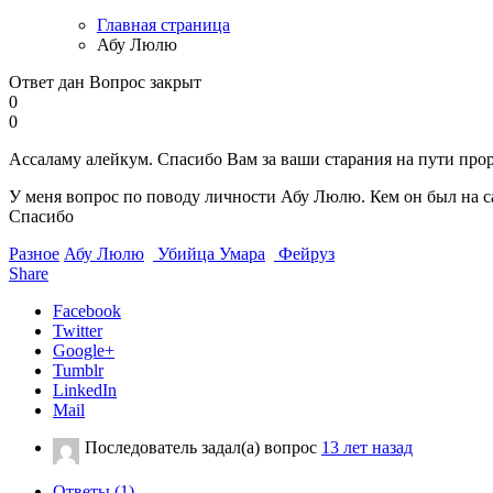
Главная страница
Абу Люлю
Ответ дан
Вопрос закрыт
0
0
Ассаламу алейкум. Спасибо Вам за ваши старания на пути проро
У меня вопрос по поводу личности Абу Люлю. Кем он был на с
Спасибо
Разное
Абу Люлю
Убийца Умара
Фейруз
Share
Facebook
Twitter
Google+
Tumblr
LinkedIn
Mail
Последователь
задал(а) вопрос
13 лет назад
Ответы (1)