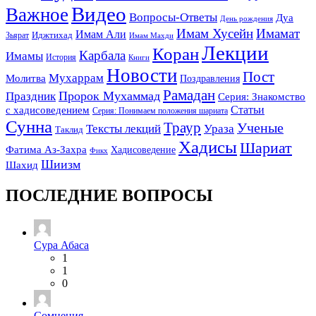
Видео
Важное
Вопросы-Ответы
Дуа
День рождения
Имам Хусейн
Имамат
Имам Али
Зьярат
Иджтихад
Имам Махди
Лекции
Коран
Карбала
Имамы
История
Книги
Новости
Пост
Мухаррам
Молитва
Поздравления
Рамадан
Праздник
Пророк Мухаммад
Серия: Знакомство
Статьи
с хадисоведением
Серия: Понимаем положения шариата
Сунна
Траур
Ученые
Тексты лекций
Ураза
Таклид
Хадисы
Шариат
Фатима Аз-Захра
Хадисоведение
Фикх
Шиизм
Шахид
ПОСЛЕДНИЕ ВОПРОСЫ
Сура Абаса
1
1
0
Сомнения