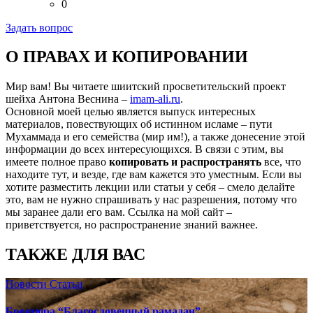
0
Задать вопрос
О ПРАВАХ И КОПИРОВАНИИ
Мир вам! Вы читаете шиитский просветительский проект
шейха Антона Веснина –
imam-ali.ru
.
Основной моей целью является выпуск интересных
материалов, повествующих об истинном исламе – пути
Мухаммада и его семейства (мир им!), а также донесение этой
информации до всех интересующихся. В связи с этим, вы
имеете полное право
копировать и распространять
все, что
находите тут, и везде, где вам кажется это уместным. Если вы
хотите разместить лекции или статьи у себя – смело делайте
это, вам не нужно спрашивать у нас разрешения, потому что
мы заранее дали его вам. Ссылка на мой сайт –
приветствуется, но распространение знаний важнее.
ТАКЖЕ ДЛЯ ВАС
Новости
Статьи
Брошюра “Благословенный рамадан”