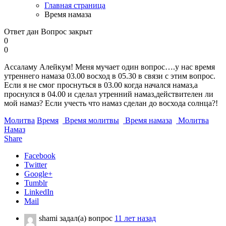
Главная страница
Время намаза
Ответ дан
Вопрос закрыт
0
0
Ассаламу Алейкум! Меня мучает один вопрос….у нас время
утреннего намаза 03.00 восход в 05.30 в связи с этим вопрос.
Если я не смог проснуться в 03.00 когда начался намаз,а
проснулся в 04.00 и сделал утренний намаз,действителен ли
мой намаз? Если учесть что намаз сделан до восхода солнца?!
Молитва
Время
Время молитвы
Время намаза
Молитва
Намаз
Share
Facebook
Twitter
Google+
Tumblr
LinkedIn
Mail
shami
задал(а) вопрос
11 лет назад