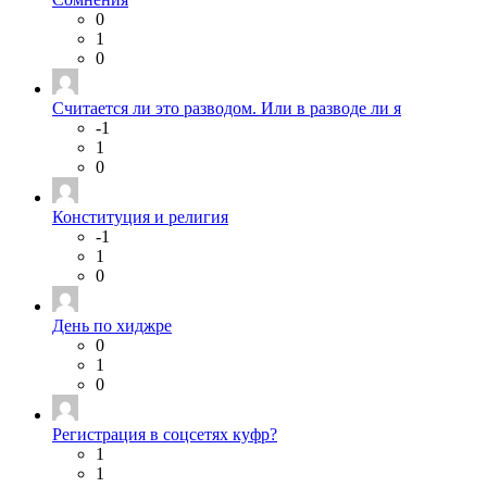
0
1
0
Считается ли это разводом. Или в разводе ли я
-1
1
0
Конституция и религия
-1
1
0
День по хиджре
0
1
0
Регистрация в соцсетях куфр?
1
1