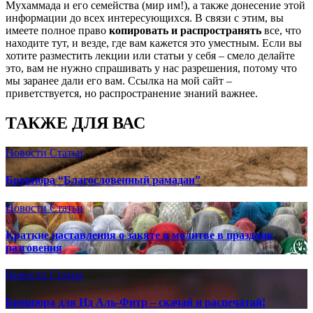
Мухаммада и его семейства (мир им!), а также донесение этой
информации до всех интересующихся. В связи с этим, вы
имеете полное право
копировать и распространять
все, что
находите тут, и везде, где вам кажется это уместным. Если вы
хотите разместить лекции или статьи у себя – смело делайте
это, вам не нужно спрашивать у нас разрешения, потому что
мы заранее дали его вам. Ссылка на мой сайт –
приветствуется, но распространение знаний важнее.
ТАКЖЕ ДЛЯ ВАС
Новости
Статьи
Брошюра “Благословенный рамадан”
Новости
Статьи
Краткие наставления о закяте и молитве в праздник
разговения
Новости
Статьи
Брошюра для Ид Аль-Фитр – скачай и распечатай!