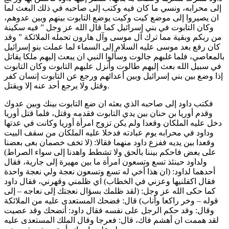
إلى محرابه، ونسي ما كان فيه وكتب إلى صاحبه في ذلك البعث لما
ان يصيروا إلى موضع كيت وكيت يوضع التابوت بينهم وبين عدوهم،
وكان التابوت في بني إسرائيل كما قال الله عز وجل ” فيه سكينة
من ربكم وبقية مما ترك آل موسى وآل هارون تحمله الملائكة ” وقد
كان رفع بعد موسى عليه السلام إلى السماء لما عملت بنو إسرائيل
بالمعاصي، فلما غلبهم جالوت وسألوا النبي ان يبعث إليهم ملكا يقاتل
في سبيل الله بعث إليهم طالوت وأنزل عليهم التابوت وكان التابوت
إذا وضع بين بني إسرائيل وبين أعدائهم ورجع عن التابوت إنسان كفر
وقتل ولا يرجع أحد عنه إلا ويقتل.
فكتب داود إلى صاحبه الذي بعثه ان ضع التابوت بينك وبين عدوك
وقدم أوريا بن حنان بين يدي التابوت فقدمه وقتل، فلما قتل أوريا
دخل عليه الملكان وقعدا ولم يكن تزوج امرأة أوريا وكانت في عدتها
وداود في محرابه يوم عبادته فدخلا عليه الملكان من سقف البيت
وقعدا بين يديه ففزع داود منهما فقالا: (لا تخف خصمان بغى بعضنا
على بعض فاحكم بيننا بالحق ولا تشطط واهدنا إلى سواء الصراط)
ولداود حينئذ تسع وتسعون امرأة ما بين مهيرة إلى جارية، فقال
أحدهما لداود: (ان هذا أخي له تسع وتسعون نعجة ولي نعجة واحدة
فقال اكفلنيها وعزني في الخطاب) اي ظلمني وقهرني، فقال داود
كما حكى الله عز وجل: (لقد ظلمك بسؤال نعجتك إلى نعاجه – إلى
قوله – وخر راكعا وأناب) قال: فضحك المستعدى عليه من الملائكة
وقال: وقد حكم الرجل على نفسه فقال داود: أتضحك وقد عصيت
لقد هممت ان أهشم فاك، قال: فعرجا وقال الملك المستعدى عليه