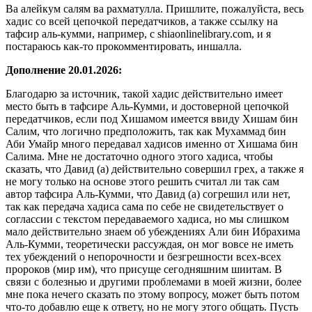
Ва алейкум салям ва рахматулла. Пришлите, пожалуйста, весь
хадис со всей цепочкой передатчиков, а также ссылку на
тафсир аль-кумми, например, с shiaonlinelibrary.com, и я
постараюсь как-то прокомментировать, иншалла.
Дополнение 20.01.2026:
Благодарю за источник, такой хадис действительно имеет
место быть в тафсире Аль-Кумми, и достоверной цепочкой
передатчиков, если под Хишамом имеется ввиду Хишам бин
Салим, что логично предположить, так как Мухаммад бин
Аби Умайр много передавал хадисов именно от Хишама бин
Салима. Мне не достаточно одного этого хадиса, чтобы
сказать, что Давид (а) действительно совершил грех, а также я
не могу только на основе этого решить считал ли так сам
автор тафсира Аль-Кумми, что Давид (а) согрешил или нет,
так как передача хадиса сама по себе не свидетельствует о
соглассии с текстом передаваемого хадиса, но мы слишком
мало действительно знаем об убеждениях Али бин Ибрахима
Аль-Кумми, теоретически рассуждая, он мог вовсе не иметь
тех убеждений о непорочности и безгрешности всех-всех
пророков (мир им), что присуще сегодняшним шиитам. В
связи с болезнью и другими проблемами в моей жизни, более
мне пока нечего сказать по этому вопросу, может быть потом
что-то добавлю еще к ответу, но не могу этого общать. Пусть