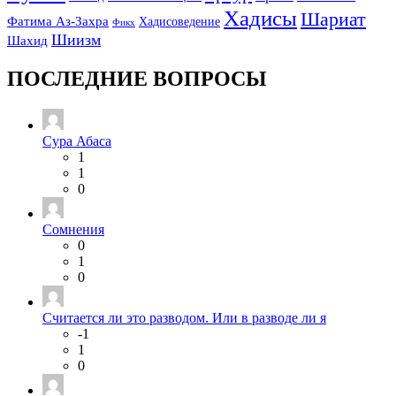
Хадисы
Шариат
Фатима Аз-Захра
Хадисоведение
Фикх
Шиизм
Шахид
ПОСЛЕДНИЕ ВОПРОСЫ
Сура Абаса
1
1
0
Сомнения
0
1
0
Считается ли это разводом. Или в разводе ли я
-1
1
0