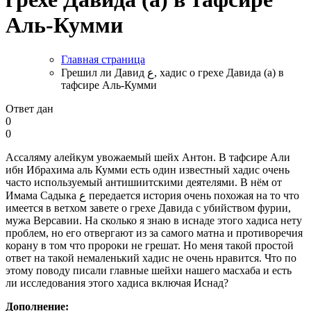
Аль-Кумми
Главная страница
Грешил ли Давид ع, хадис о грехе Давида (а) в
тафсире Аль-Кумми
Ответ дан
0
0
Ассаляму алейкум увожаемый шейх Антон. В тафсире Али
ибн Ибрахима аль Кумми есть один известный хадис очень
часто используемый антишиитскими деятелями. В нём от
Имама Садыка ع передается история очень похожая на то что
имеется в ветхом завете о грехе Давида с убийством фурии,
мужа Версавии. На сколько я знаю в иснаде этого хадиса нету
проблем, но его отвергают из за самого матна и противоречия
корану в том что пророки не грешат. Но меня такой простой
ответ на такой немаленький хадис не очень нравится. Что по
этому поводу писали главные шейхи нашего масхаба и есть
ли исследования этого хадиса включая Иснад?
Дополнение: