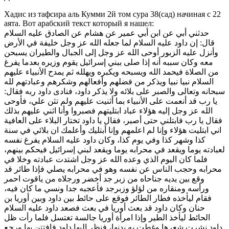
Хадис из тафсира аль Кумми 2й том сура 38(сад) начиная с 22
аята. Вот арабский текст который я нашел:
حدثني أبي عن ابن أبي عمير عن هشام عن الصادق عليه السلام
قال: إن داود عليه السلام لما جعله الله عز وجل خليفة في الأرض
وأنزل عليه الزبور أوحى الله عز وجل إلى الجبال والطيران يسبحن
معه وكان سببه أنه إذا صلى ببني إسرائيل يقوم وزيره بعدما يفرغ
من الصلاة فيحمد الله ويسبحه ويكبره ويهلله ثم يمدح الأنبياء عليهم
السلام نبيا نبيا ويذكر من فضلهم وأفعالهم وشكرهم وعبادتهم لله
سبحانه وتعالى والصبر على بلائه ولا يذكر داود، فنادى داود ربه فقال:
يا رب قد أنعمت على الأنبياء بما أثنيت عليهم ولم تثن علي، فأوحى
الله عز وجل إليه هؤلاء عباد ابتليتهم فصبروا وأنا اثني عليهم بذلك
فقال يا رب فابتلني حتى أصبر، فقال يا داود تختار البلاء على العافية
اني ابتليت هؤلاء وإنا لم اعلمهم وإنا أبتليك وأعلمك ان بلائي في سنة
كذا وشهر كذا وفي يوم كذا، وكان داود عليه السلام يفرغ نفسه
لعبادته يوما ويقعد في محرابه يوما ويقعد لبني إسرائيل فيحكم بينهم،
فلما كان اليوم الذي وعده الله عز وجل اشتدت عبادته وخلا في
محرابه وحجب الناس عن نفسه وهو في محرابه يصلي فإذا طائر قد
وقع بين يديه جناحاه من زبر جد أخضر ورجلاه من ياقوت احمر
ورأسه ومنقاره من لؤلؤ وزبرجد فأعجبه جدا ونسي ما كان فيه،
فقام ليأخذه فطار الطائر فوقع على حائط بين داود وبين أوريا بن
حنان وكان داود قد بعث أوريا في بعث فصعد داود عليه السلام
الحائط ليأخذ الطير وإذا امرأة أوريا جالسة تغتسل فلما رأت ظل
داود نشرت شعرها وغطت به بدنها، فنظر إليها داود فافتتن بها ورجع