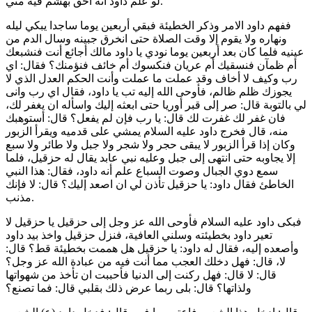
لو علم داود انه أحق بهشم فيه مني.
ففهم داود الامر وذكر الخطيئة فبقي أربعين يوما ساجدا يبكي ليله
ونهاره ولا يقوم إلا وقت الصلاة حتى انخرق جبينه وسال الدم من
عينيه فلما كان بعد أربعين يوما نودي يا داود مالك أجائع أنت فنشبعك
أم ظمآن فنسقيك أم عريان فنكسوك أم خائف فنؤمنك؟ فقال: اي
رب وكيف لا أخاف وقد عملت ما عملت وأنت الحكم العدل الذي لا
يجوزك ظلم ظالم، فأوحى الله إليه تب يا داود، فقال اي رب وانى
لي بالتوبة قال: صر إلى قبر أوريا حتى ابعثه إليك واسأله ان يغفر لك،
فان غفر لك غفرت لك قال: يا رب فإن لم يفعل؟ قال: أستوهبك
منه، قال فخرج داود عليه السلام يمشي على قدميه ويقرأ الزبور
وكان إذا قرأ الزبور لا يبقى حجر ولا شجر ولا جبل ولا طائر ولا سبع
إلا يجاوبه حتى انتهى إلى جبل وعليه نبي عابد يقال له حزقيل، فلما
سمع دوي الجبال وصوت السباع علم أنه داود، فقال: هذا النبي
الخاطئ فقال داود: يا حزقيل تأذن لي ان اصعد إليك؟ قال: لا فإنك
مذنب.
فبكى داود عليه السلام فأوحى الله عز وجل إلى حزقيل يا حزقيل لا
تعير داود بخطيئته وسلني العافية، فنزل حزقيل واخذ بيد داود
وأصعده إليه، فقال له داود: يا حزقيل هل هممت بخطيئة قط؟ قال:
لا، قال: فهل دخلك العجب مما أنت فيه من عبادة الله عز وجل؟
قال: لا قال: فهل ركنت إلى الدنيا فأحببت ان تأخذ من شهواتها
ولذاتها؟ قال: بلى ربما عرض ذلك بقلبي قال: فما تصنع؟