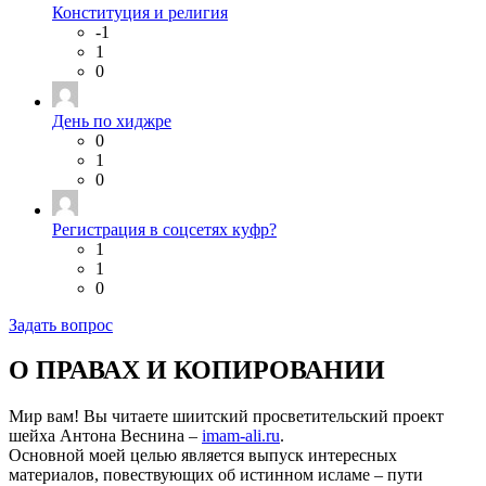
Конституция и религия
-1
1
0
День по хиджре
0
1
0
Регистрация в соцсетях куфр?
1
1
0
Задать вопрос
О ПРАВАХ И КОПИРОВАНИИ
Мир вам! Вы читаете шиитский просветительский проект
шейха Антона Веснина –
imam-ali.ru
.
Основной моей целью является выпуск интересных
материалов, повествующих об истинном исламе – пути