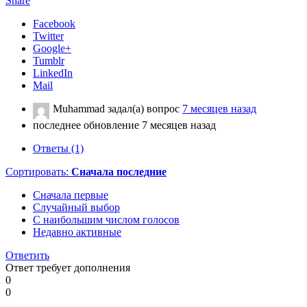
Share
Facebook
Twitter
Google+
Tumblr
LinkedIn
Mail
Muhammad
задал(а) вопрос
7 месяцев назад
последнее обновление 7 месяцев назад
Ответы (1)
Сортировать:
Сначала последние
Сначала первые
Случайный выбор
С наибольшим числом голосов
Недавно активные
Ответить
Ответ требует дополнения
0
0