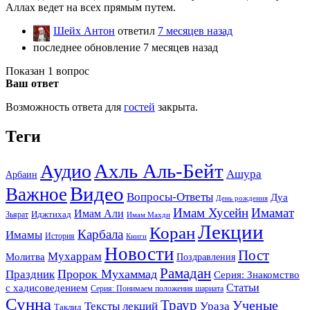
Аллах ведет на всех прямым путем.
Шейх Антон
ответил
7 месяцев назад
последнее обновление 7 месяцев назад
Показан 1 вопрос
Ваш ответ
Возможность ответа для
гостей
закрыта.
Теги
Ахль Аль-Бейт
Аудио
Ашура
Арбаин
Видео
Важное
Вопросы-Ответы
Дуа
День рождения
Имам Хусейн
Имамат
Имам Али
Зьярат
Иджтихад
Имам Махди
Лекции
Коран
Карбала
Имамы
История
Книги
Новости
Пост
Мухаррам
Молитва
Поздравления
Рамадан
Праздник
Пророк Мухаммад
Серия: Знакомство
Статьи
с хадисоведением
Серия: Понимаем положения шариата
Сунна
Траур
Ученые
Тексты лекций
Ураза
Таклид