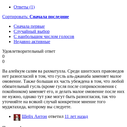
Ответы (1)
Сортировать:
Сначала последние
Сначала первые
Случайный выбор
С наибольшим числом голосов
Недавно активные
Удовлетворительный ответ
0
0
Ва алейкум салям ва рахматулла. Среди шиитских правоведов
нет разногласий в том, что гусль аль-джанаба заменяет малое
омовение. Также большая их часть убеждена в том, что любой
обязательный гусль (кроме гусля после соприкосновения с
покойником) заменяет его, и делать малое омовение после них
не нужно, однако тут уже могут быть разногласия, так что
уточняйте на всякий случай конкретное мнение того
муджтахида, которому вы следуете.
Шейх Антон
ответил
11 лет назад