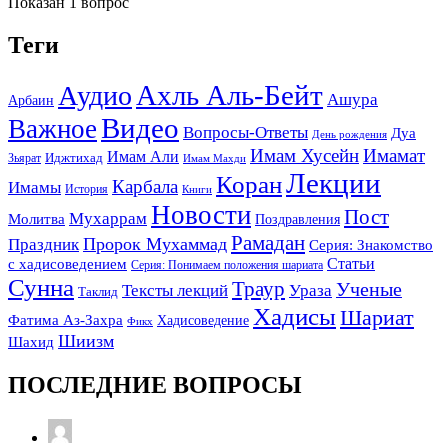
Показан 1 вопрос
Теги
Ахль Аль-Бейт
Аудио
Ашура
Арбаин
Видео
Важное
Вопросы-Ответы
Дуа
День рождения
Имам Хусейн
Имамат
Имам Али
Зьярат
Иджтихад
Имам Махди
Лекции
Коран
Карбала
Имамы
История
Книги
Новости
Пост
Мухаррам
Молитва
Поздравления
Рамадан
Праздник
Пророк Мухаммад
Серия: Знакомство
Статьи
с хадисоведением
Серия: Понимаем положения шариата
Сунна
Траур
Ученые
Тексты лекций
Ураза
Таклид
Хадисы
Шариат
Фатима Аз-Захра
Хадисоведение
Фикх
Шиизм
Шахид
ПОСЛЕДНИЕ ВОПРОСЫ