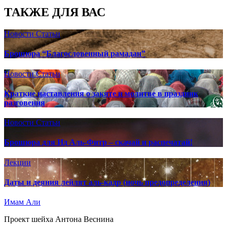
ТАКЖЕ ДЛЯ ВАС
Новости
Статьи
Брошюра “Благословенный рамадан”
Новости
Статьи
Краткие наставления о закяте и молитве в праздник
разговения
Новости
Статьи
Брошюра для Ид Аль-Фитр – скачай и распечатай!
Лекции
Даты и деяния лейлят аль-кадр (ночь предопределения)
Имам Али
Проект шейха Антона Веснина