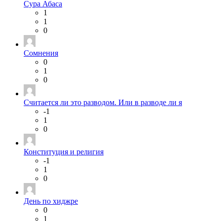
Сура Абаса
1
1
0
Сомнения
0
1
0
Считается ли это разводом. Или в разводе ли я
-1
1
0
Конституция и религия
-1
1
0
День по хиджре
0
1