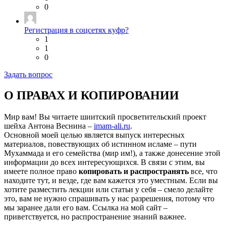
0
Регистрация в соцсетях куфр?
1
1
0
Задать вопрос
О ПРАВАХ И КОПИРОВАНИИ
Мир вам! Вы читаете шиитский просветительский проект
шейха Антона Веснина –
imam-ali.ru
.
Основной моей целью является выпуск интересных
материалов, повествующих об истинном исламе – пути
Мухаммада и его семейства (мир им!), а также донесение этой
информации до всех интересующихся. В связи с этим, вы
имеете полное право
копировать и распространять
все, что
находите тут, и везде, где вам кажется это уместным. Если вы
хотите разместить лекции или статьи у себя – смело делайте
это, вам не нужно спрашивать у нас разрешения, потому что
мы заранее дали его вам. Ссылка на мой сайт –
приветствуется, но распространение знаний важнее.