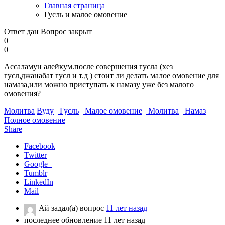
Главная страница
Гусль и малое омовение
Ответ дан
Вопрос закрыт
0
0
Ассаламун алейкум.после совершения гусла (хез
гусл,джанабат гусл и т.д ) стоит ли делать малое омовение для
намаза,или можно приступать к намазу уже без малого
омовения?
Молитва
Вуду
Гусль
Малое омовение
Молитва
Намаз
Полное омовение
Share
Facebook
Twitter
Google+
Tumblr
LinkedIn
Mail
Ай
задал(а) вопрос
11 лет назад
последнее обновление 11 лет назад