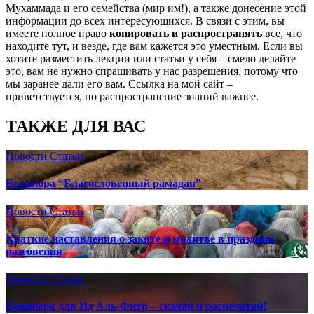
Мухаммада и его семейства (мир им!), а также донесение этой
информации до всех интересующихся. В связи с этим, вы
имеете полное право
копировать и распространять
все, что
находите тут, и везде, где вам кажется это уместным. Если вы
хотите разместить лекции или статьи у себя – смело делайте
это, вам не нужно спрашивать у нас разрешения, потому что
мы заранее дали его вам. Ссылка на мой сайт –
приветствуется, но распространение знаний важнее.
ТАКЖЕ ДЛЯ ВАС
Новости
Статьи
Брошюра “Благословенный рамадан”
Новости
Статьи
Краткие наставления о закяте и молитве в праздник
разговения
Новости
Статьи
Брошюра для Ид Аль-Фитр – скачай и распечатай!