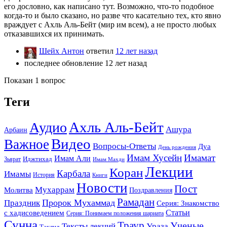
его дословно, как написано тут. Возможно, что-то подобное
когда-то и было сказано, но разве что касательно тех, кто явно
враждует с Ахль Аль-Бейт (мир им всем), а не просто любых
отказавшихся их принимать.
Шейх Антон
ответил
12 лет назад
последнее обновление 12 лет назад
Показан 1 вопрос
Теги
Ахль Аль-Бейт
Аудио
Ашура
Арбаин
Видео
Важное
Вопросы-Ответы
Дуа
День рождения
Имам Хусейн
Имамат
Имам Али
Зьярат
Иджтихад
Имам Махди
Лекции
Коран
Карбала
Имамы
История
Книги
Новости
Пост
Мухаррам
Молитва
Поздравления
Рамадан
Праздник
Пророк Мухаммад
Серия: Знакомство
Статьи
с хадисоведением
Серия: Понимаем положения шариата
Сунна
Траур
Ученые
Тексты лекций
Ураза
Таклид