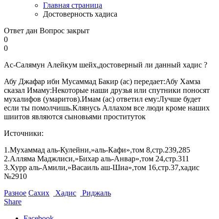
Главная страница
Достоверность хадиса
Ответ дан
Вопрос закрыт
0
0
Ас-Салямун Алейкум шейх,достоверный ли данный хадис ?
Абу Джафар ибн Мусаммад Бакир (ас) передает:Абу Хамза
сказал Имаму:Некоторые наши друзья или спутники поносят
мухалифов (умаритов).Имам (ас) ответил ему:Лучше будет
если ты помолчишь.Клянусь Аллахом все люди кроме наших
шиитов являются сыновьями проституток
Источники:
1.Мухаммад аль-Кулейни,»аль-Кафи»,том 8,стр.239,285
2.Алляма Маджлиси,»Бихар аль-Анвар»,том 24,стр.311
3.Хурр аль-Амили,»Васаиль аш-Шиа»,том 16,стр.37,хадис
№2910
Разное
Сахих
Хадис
Риджаль
Share
Facebook