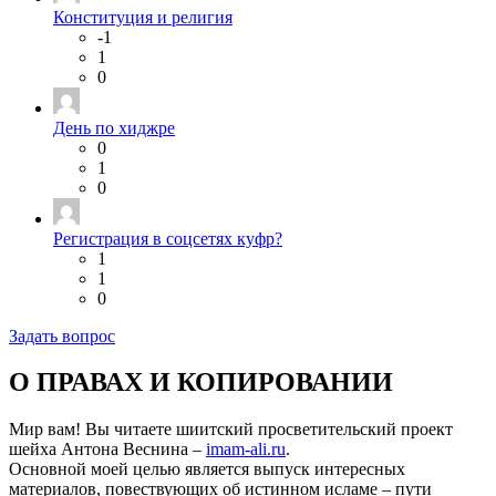
Конституция и религия
-1
1
0
День по хиджре
0
1
0
Регистрация в соцсетях куфр?
1
1
0
Задать вопрос
О ПРАВАХ И КОПИРОВАНИИ
Мир вам! Вы читаете шиитский просветительский проект
шейха Антона Веснина –
imam-ali.ru
.
Основной моей целью является выпуск интересных
материалов, повествующих об истинном исламе – пути