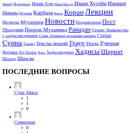
Имам Хусейн
Имамат
Имам Али
Зьярат
Иджтихад
Имам Махди
Лекции
Коран
Карбала
Имамы
История
Книги
Новости
Пост
Мухаррам
Молитва
Поздравления
Рамадан
Праздник
Пророк Мухаммад
Серия: Знакомство
Статьи
с хадисоведением
Серия: Понимаем положения шариата
Сунна
Траур
Ученые
Тексты лекций
Ураза
Таклид
Хадисы
Шариат
Фатима Аз-Захра
Хадисоведение
Фикх
Шиизм
Шахид
ПОСЛЕДНИЕ ВОПРОСЫ
Сура Абаса
1
1
0
Сомнения
0
1