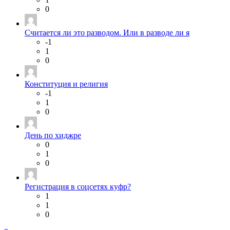
0
Считается ли это разводом. Или в разводе ли я
-1
1
0
Конституция и религия
-1
1
0
День по хиджре
0
1
0
Регистрация в соцсетях куфр?
1
1
0