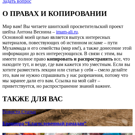
Задать вопрос
О ПРАВАХ И КОПИРОВАНИИ
Мир вам! Вы читаете шиитский просветительский проект
шейха Антона Веснина –
imam-ali.ru
.
Основной моей целью является выпуск интересных
материалов, повествующих об истинном исламе – пути
Мухаммада и его семейства (мир им!), а также донесение этой
информации до всех интересующихся. В связи с этим, вы
имеете полное право
копировать и распространять
все, что
находите тут, и везде, где вам кажется это уместным. Если вы
хотите разместить лекции или статьи у себя – смело делайте
это, вам не нужно спрашивать у нас разрешения, потому что
мы заранее дали его вам. Ссылка на мой сайт –
приветствуется, но распространение знаний важнее.
ТАКЖЕ ДЛЯ ВАС
Новости
Статьи
Брошюра “Благословенный рамадан”