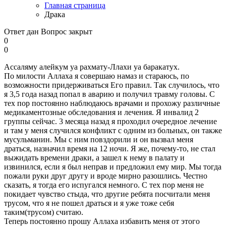
Главная страница
Драка
Ответ дан
Вопрос закрыт
0
0
Ассаляму алейкум уа рахмату-Ллахи уа баракатух.
По милости Аллаха я совершаю намаз и стараюсь, по
возможности придерживаться Его правил. Так случилось, что
я 3,5 года назад попал в аварию и получил травму головы. С
тех пор постоянно наблюдаюсь врачами и прохожу различные
медикаментозные обследования и лечения. Я инвалид 2
группы сейчас. 3 месяца назад я проходил очередное лечение
и там у меня случился конфликт с одним из больных, он также
мусульманин. Мы с ним повздорили и он вызвал меня
драться, назначил время на 12 ночи. Я же, почему-то, не стал
выжидать времени драки, а зашел к нему в палату и
извинился, если я был неправ и предложил ему мир. Мы тогда
пожали руки друг другу и вроде мирно разошлись. Честно
сказать, я тогда его испугался немного. С тех пор меня не
покидает чувство стыда, что другие ребята посчитали меня
трусом, что я не пошел драться и я уже тоже себя
таким(трусом) считаю.
Теперь постоянно прошу Аллаха избавить меня от этого