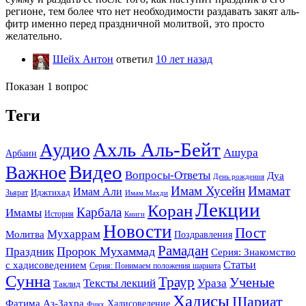
регионе, тем более что нет необходимости раздавать закят аль-
фитр именно перед праздничной молитвой, это просто
желательно.
Шейх Антон
ответил
10 лет назад
Показан 1 вопрос
Теги
Ахль Аль-Бейт
Аудио
Ашура
Арбаин
Видео
Важное
Вопросы-Ответы
Дуа
День рождения
Имам Хусейн
Имамат
Имам Али
Зьярат
Иджтихад
Имам Махди
Лекции
Коран
Карбала
Имамы
История
Книги
Новости
Пост
Мухаррам
Молитва
Поздравления
Рамадан
Праздник
Пророк Мухаммад
Серия: Знакомство
Статьи
с хадисоведением
Серия: Понимаем положения шариата
Сунна
Траур
Ученые
Тексты лекций
Ураза
Таклид
Хадисы
Шариат
Фатима Аз-Захра
Хадисоведение
Фикх