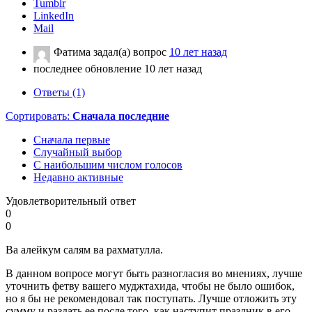
Tumblr
LinkedIn
Mail
Фатима
задал(а) вопрос
10 лет назад
последнее обновление 10 лет назад
Ответы (1)
Сортировать:
Сначала последние
Сначала первые
Случайный выбор
С наибольшим числом голосов
Недавно активные
Удовлетворительный ответ
0
0
Ва алейкум салям ва рахматулла.
В данном вопросе могут быть разногласия во мнениях, лучше
уточнить фетву вашего муджтахида, чтобы не было ошибок,
но я бы не рекомендовал так поступать. Лучше отложить эту
сумму и раздать ее после того, как наступит праздник в его