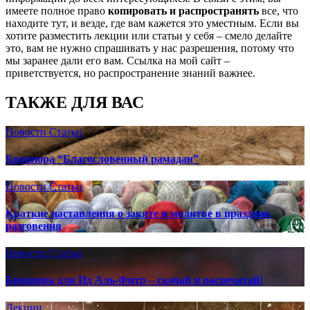
имеете полное право
копировать и распространять
все, что
находите тут, и везде, где вам кажется это уместным. Если вы
хотите разместить лекции или статьи у себя – смело делайте
это, вам не нужно спрашивать у нас разрешения, потому что
мы заранее дали его вам. Ссылка на мой сайт –
приветствуется, но распространение знаний важнее.
ТАКЖЕ ДЛЯ ВАС
Новости
Статьи
Брошюра “Благословенный рамадан”
Новости
Статьи
Краткие наставления о закяте и молитве в праздник
разговения
Новости
Статьи
Брошюра для Ид Аль-Фитр – скачай и распечатай!
Лекции