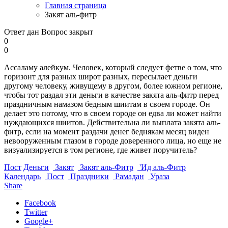
Главная страница
Закят аль-фитр
Ответ дан
Вопрос закрыт
0
0
Ассаламу алейкум. Человек, который следует фетве о том, что
горизонт для разных широт разных, пересылает деньги
другому человеку, живущему в другом, более южном регионе,
чтобы тот раздал эти деньги в качестве закята аль-фитр перед
праздничным намазом бедным шиитам в своем городе. Он
делает это потому, что в своем городе он едва ли может найти
нуждающихся шиитов. Действительна ли выплата закята аль-
фитр, если на момент раздачи денег беднякам месяц виден
невооруженным глазом в городе доверенного лица, но еще не
визуализируется в том регионе, где живет поручитель?
Пост
Деньги
Закят
Закят аль-Фитр
'Ид аль-Фитр
Календарь
Пост
Праздники
Рамадан
Ураза
Share
Facebook
Twitter
Google+