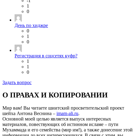
-1
1
0
День по хиджре
0
1
0
Регистрация в соцсетях куфр?
1
1
0
Задать вопрос
О ПРАВАХ И КОПИРОВАНИИ
Мир вам! Вы читаете шиитский просветительский проект
шейха Антона Веснина –
imam-ali.ru
.
Основной моей целью является выпуск интересных
материалов, повествующих об истинном исламе – пути
Мухаммада и его семейства (мир им!), а также донесение этой
информации до всех интересующихся. В связи с этим, вы