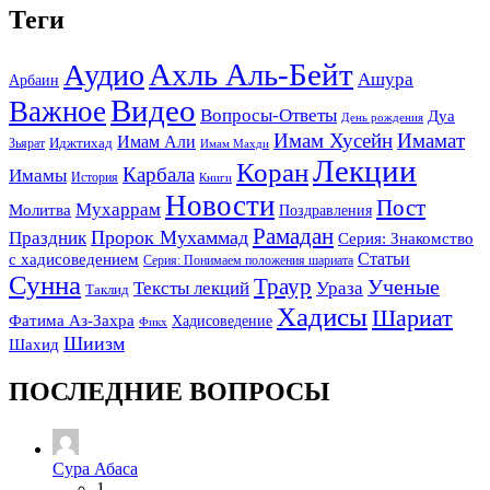
Теги
Ахль Аль-Бейт
Аудио
Ашура
Арбаин
Видео
Важное
Вопросы-Ответы
Дуа
День рождения
Имам Хусейн
Имамат
Имам Али
Зьярат
Иджтихад
Имам Махди
Лекции
Коран
Карбала
Имамы
История
Книги
Новости
Пост
Мухаррам
Молитва
Поздравления
Рамадан
Праздник
Пророк Мухаммад
Серия: Знакомство
Статьи
с хадисоведением
Серия: Понимаем положения шариата
Сунна
Траур
Ученые
Тексты лекций
Ураза
Таклид
Хадисы
Шариат
Фатима Аз-Захра
Хадисоведение
Фикх
Шиизм
Шахид
ПОСЛЕДНИЕ ВОПРОСЫ
Сура Абаса
1