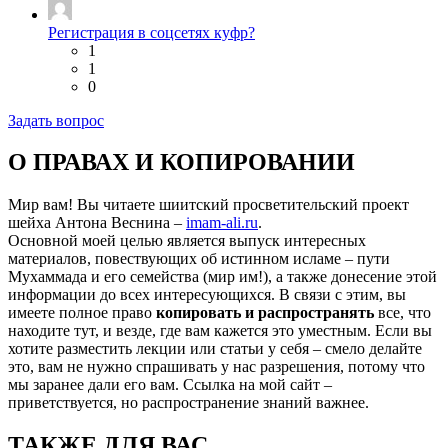
Регистрация в соцсетях куфр?
1
1
0
Задать вопрос
О ПРАВАХ И КОПИРОВАНИИ
Мир вам! Вы читаете шиитский просветительский проект
шейха Антона Веснина –
imam-ali.ru
.
Основной моей целью является выпуск интересных
материалов, повествующих об истинном исламе – пути
Мухаммада и его семейства (мир им!), а также донесение этой
информации до всех интересующихся. В связи с этим, вы
имеете полное право
копировать и распространять
все, что
находите тут, и везде, где вам кажется это уместным. Если вы
хотите разместить лекции или статьи у себя – смело делайте
это, вам не нужно спрашивать у нас разрешения, потому что
мы заранее дали его вам. Ссылка на мой сайт –
приветствуется, но распространение знаний важнее.
ТАКЖЕ ДЛЯ ВАС