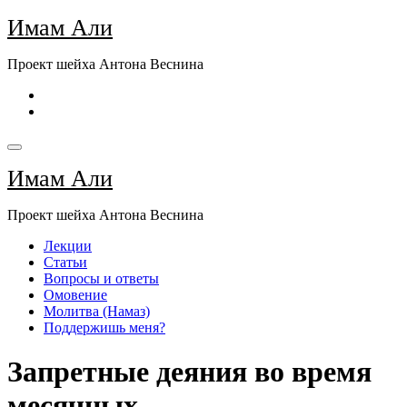
Перейти
Имам Али
к
содержимому
Проект шейха Антона Веснина
Имам Али
Проект шейха Антона Веснина
Лекции
Статьи
Вопросы и ответы
Омовение
Молитва (Намаз)
Поддержишь меня?
Запретные деяния во время
месячных