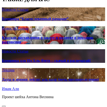
Новости
Статьи
Брошюра “Благословенный рамадан”
Новости
Статьи
Краткие наставления о закяте и молитве в праздник
разговения
Новости
Статьи
Брошюра для Ид Аль-Фитр – скачай и распечатай!
Лекции
Даты и деяния лейлят аль-кадр (ночь предопределения)
Имам Али
Проект шейха Антона Веснина