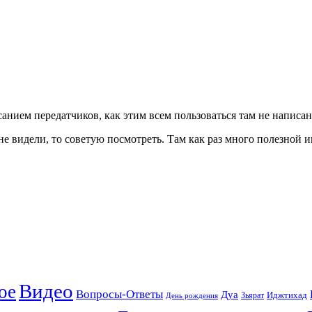
нием передатчиков, как этим всем пользоваться там не написано
ё не видели, то советую посмотреть. Там как раз много полезно
Видео
ое
Вопросы-Ответы
Дуа
Зьярат
Иджтихад
День рождения