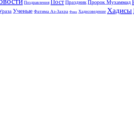
овости
Пост
Праздник
Пророк Мухаммад
Поздравления
Хадисы
Ученые
Ураза
Фатима Аз-Захра
Хадисоведение
Фикх