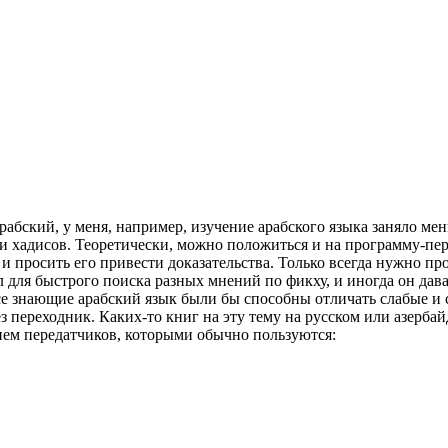
рабский, у меня, например, изучение арабского языка заняло ме
и хадисов. Теоретически, можно положиться и на программу-пере
с, и просить его привести доказательства. Только всегда нужно 
л для быстрого поиска разных мнений по фикху, и иногда он дав
 знающие арабский язык были бы способны отличать слабые и си
ез переходник. Каких-то книг на эту тему на русском или азерба
нием передатчиков, которыми обычно пользуются: