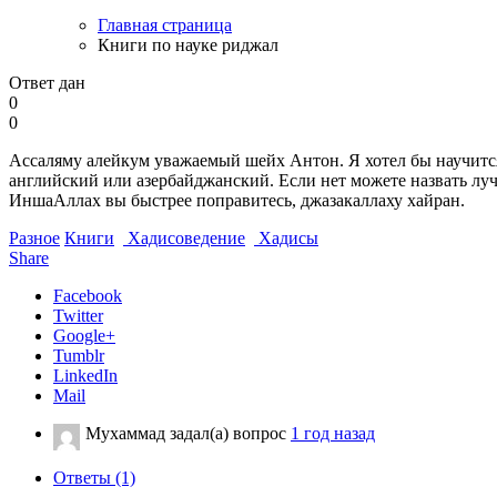
Главная страница
Книги по науке риджал
Ответ дан
0
0
Ассаляму алейкум уважаемый шейх Антон. Я хотел бы научится 
английский или азербайджанский. Если нет можете назвать луч
ИншаАллах вы быстрее поправитесь, джазакаллаху хайран.
Разное
Книги
Хадисоведение
Хадисы
Share
Facebook
Twitter
Google+
Tumblr
LinkedIn
Mail
Мухаммад
задал(а) вопрос
1 год назад
Ответы (1)