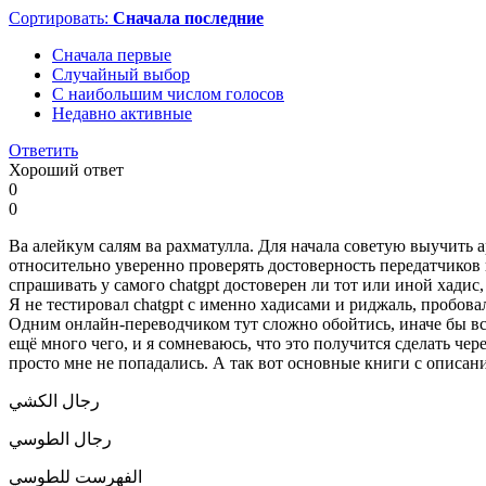
Сортировать:
Сначала последние
Сначала первые
Случайный выбор
С наибольшим числом голосов
Недавно активные
Ответить
Хороший ответ
0
0
Ва алейкум салям ва рахматулла. Для начала советую выучить а
относительно уверенно проверять достоверность передатчиков 
спрашивать у самого chatgpt достоверен ли тот или иной хади
Я не тестировал chatgpt с именно хадисами и риджаль, пробова
Одним онлайн-переводчиком тут сложно обойтись, иначе бы все
ещё много чего, и я сомневаюсь, что это получится сделать чер
просто мне не попадались. А так вот основные книги с описа
رجال الكشي
رجال الطوسي
الفهرست للطوسي