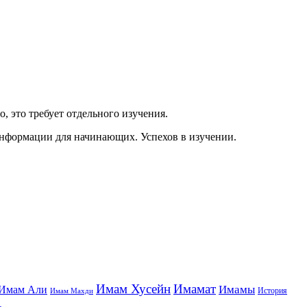
, это требует отдельного изучения.
й информации для начинающих. Успехов в изучении.
Имам Хусейн
Имамат
Имамы
Имам Али
История
Имам Махди