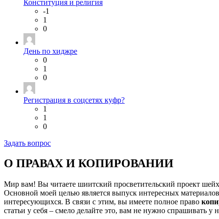
Конституция и религия
-1
1
0
День по хиджре
0
1
0
Регистрация в соцсетях куфр?
1
1
0
Задать вопрос
О ПРАВАХ И КОПИРОВАНИИ
Мир вам! Вы читаете шиитский просветительский проект шей
Основной моей целью является выпуск интересных материалов,
интересующихся. В связи с этим, вы имеете полное право
копи
статьи у себя – смело делайте это, вам не нужно спрашивать у 