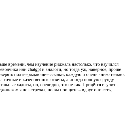
ньше времени, чем изучение риджаль настолько, что научился
водчика или chatgpt и аналоги, но тогда уж, наверное, проще
проверять подтверждающие ссылки, каждую и очень внимательно.
ал точные и качественные ответы, а иногда полную ерунду.
льные хадисы, но, очевидно, это не так. Придётся изучить
йджанском я не встречал, но вы поищите – вдруг они есть,