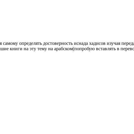
самому определять достоверность иснада хадисов изучая переда
шие книги на эту тему на арабском(попробую вставлять в перев