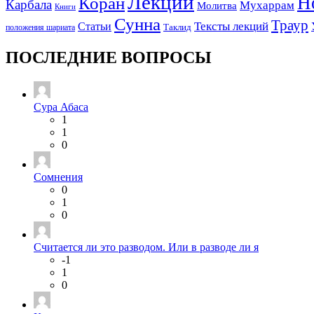
Лекции
Н
Коран
Карбала
Мухаррам
Молитва
Книги
Сунна
Траур
Тексты лекций
Статьи
положения шариата
Таклид
ПОСЛЕДНИЕ ВОПРОСЫ
Сура Абаса
1
1
0
Сомнения
0
1
0
Считается ли это разводом. Или в разводе ли я
-1
1
0