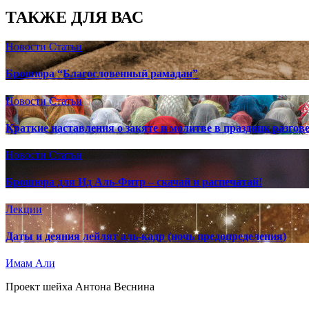
ТАКЖЕ ДЛЯ ВАС
Новости
Статьи
Брошюра “Благословенный рамадан”
Новости
Статьи
Краткие наставления о закяте и молитве в праздник разгов
Новости
Статьи
Брошюра для Ид Аль-Фитр – скачай и распечатай!
Лекции
Даты и деяния лейлят аль-кадр (ночь предопределения)
Имам Али
Проект шейха Антона Веснина