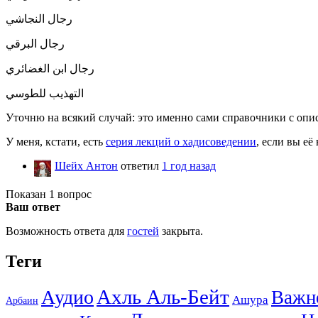
رجال النجاشي
رجال البرقي
رجال ابن الغضائري
التهذيب للطوسي
Уточню на всякий случай: это именно сами справочники с описа
У меня, кстати, есть
серия лекций о хадисоведении
, если вы е
Шейх Антон
ответил
1 год назад
Показан 1 вопрос
Ваш ответ
Возможность ответа для
гостей
закрыта.
Теги
Ахль Аль-Бейт
Аудио
Важн
Ашура
Арбаин