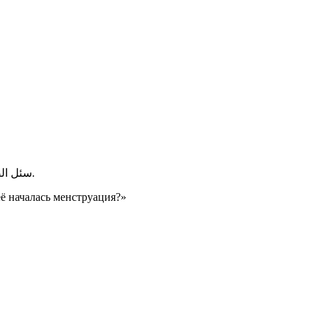
إذا رأته وتقضى يوما مكانه.
سئل
ال
её началась менструация?»