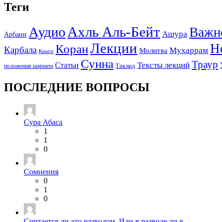
Теги
Ахль Аль-Бейт
Аудио
Важн
Ашура
Арбаин
Лекции
Н
Коран
Карбала
Мухаррам
Молитва
Книги
Сунна
Траур
Тексты лекций
Статьи
положения шариата
Таклид
ПОСЛЕДНИЕ ВОПРОСЫ
Сура Абаса
1
1
0
Сомнения
0
1
0
Считается ли это разводом. Или в разводе ли я