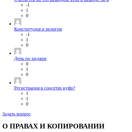
-1
1
0
Конституция и религия
-1
1
0
День по хиджре
0
1
0
Регистрация в соцсетях куфр?
1
1
0
Задать вопрос
О ПРАВАХ И КОПИРОВАНИИ