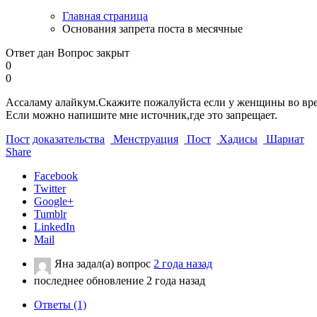
Главная страница
Основания запрета поста в месячные
Ответ дан
Вопрос закрыт
0
0
Ассаламу алайкум.Скажите пожалуйста если у женщины во врем
Если можно напишите мне источник,где это запрещает.
Пост
доказательства
Менструация
Пост
Хадисы
Шариат
Share
Facebook
Twitter
Google+
Tumblr
LinkedIn
Mail
Яна
задал(а) вопрос
2 года назад
последнее обновление 2 года назад
Ответы (1)