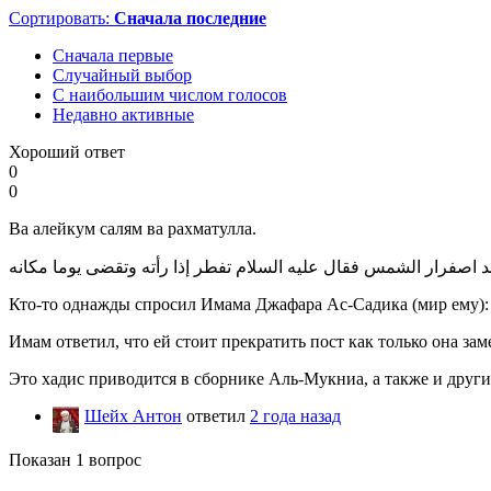
Сортировать:
Сначала последние
Сначала первые
Случайный выбор
С наибольшим числом голосов
Недавно активные
Хороший ответ
0
0
Ва алейкум салям ва рахматулла.
ند اصفرار الشمس فقال عليه السلام
تفطر
Кто-то однажды спросил Имама Джафара Ас-Садика (мир ему): «
Имам ответил, что ей стоит прекратить пост как только она заме
Это хадис приводится в сборнике Аль-Мукниа, а также и други
Шейх Антон
ответил
2 года назад
Показан 1 вопрос