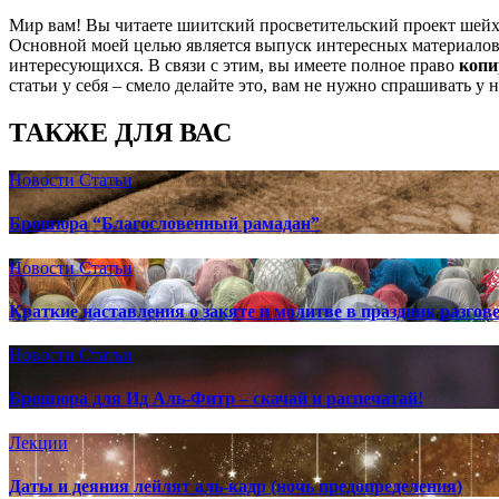
Мир вам! Вы читаете шиитский просветительский проект шей
Основной моей целью является выпуск интересных материалов,
интересующихся. В связи с этим, вы имеете полное право
копи
статьи у себя – смело делайте это, вам не нужно спрашивать у 
ТАКЖЕ ДЛЯ ВАС
Новости
Статьи
Брошюра “Благословенный рамадан”
Новости
Статьи
Краткие наставления о закяте и молитве в праздник разгов
Новости
Статьи
Брошюра для Ид Аль-Фитр – скачай и распечатай!
Лекции
Даты и деяния лейлят аль-кадр (ночь предопределения)