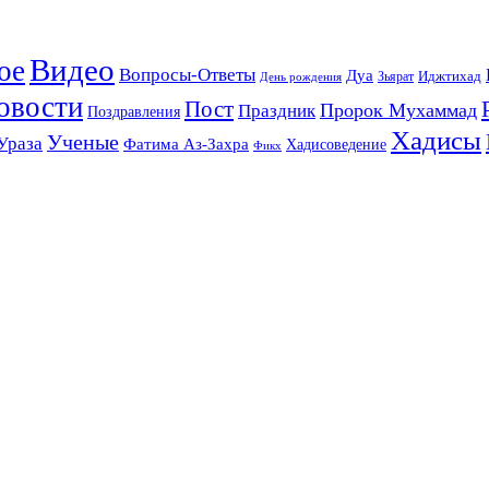
Видео
ое
Вопросы-Ответы
Дуа
Зьярат
Иджтихад
День рождения
овости
Пост
Праздник
Пророк Мухаммад
Поздравления
Хадисы
Ученые
Ураза
Фатима Аз-Захра
Хадисоведение
Фикх