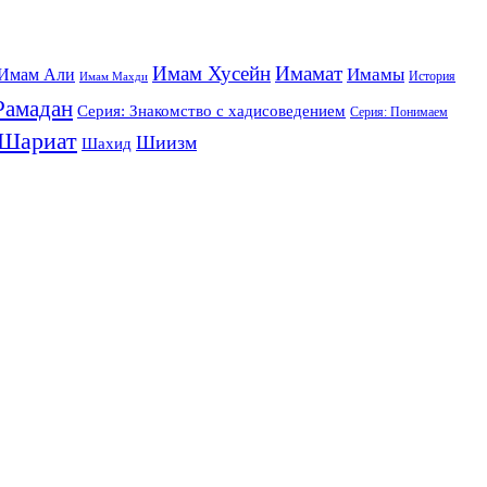
Имам Хусейн
Имамат
Имамы
Имам Али
История
Имам Махди
Рамадан
Серия: Знакомство с хадисоведением
Серия: Понимаем
Шариат
Шиизм
Шахид