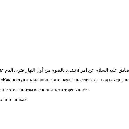
صادق عليه السلام
عن امرأة تبتدئ بالصوم من أول النهار فترى الدم ع
Как поступить женщине, что начала поститься, а под вечер у н
тит это, а потом восполнить этот день поста.
х источниках.