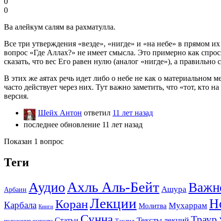
0
0
Ва алейкум салям ва рахматулла.
Все три утверждения «везде», «нигде» и «на небе» в прямом их
вопрос «Где Аллах?» не имеет смысла. Это примерно как спроси
сказать, что вес Его равен нулю (аналог «нигде»), а правильно
В этих же аятах речь идет либо о небе не как о материальном м
часто действует через них. Тут важно заметить, что «тот, кто н
версия.
Шейх Антон
ответил
11 лет назад
последнее обновление 11 лет назад
Показан 1 вопрос
Теги
Ахль Аль-Бейт
Аудио
Важн
Ашура
Арбаин
Лекции
Н
Коран
Карбала
Мухаррам
Молитва
Книги
Сунна
Траур
Тексты лекций
Статьи
положения шариата
Таклид