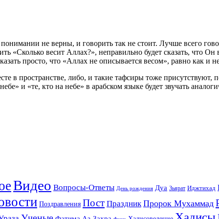
 понимании не верны, и говорить так не стоит. Лучше всего гово
ть «Сколько весит Аллах?», неправильно будет сказать, что Он в
 сказать просто, что «Аллах не описывается весом», равно как и 
есте в пространстве, либо, и такие тафсиры тоже присутствуют, п
а небе» и «те, кто на небе» в арабском языке будет звучать анал
Видео
ое
Вопросы-Ответы
Дуа
Зьярат
Иджтихад
День рождения
овости
Пост
Праздник
Пророк Мухаммад
Поздравления
Хадисы
Ученые
Ураза
Фатима Аз-Захра
Хадисоведение
Фикх