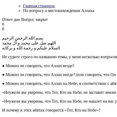
Главная страница
По вопросу о местонахождении Аллаха
Ответ дан
Вопрос закрыт
0
0
بسم الله الرحمن الرحيم
اللهم صل على محمد و آل محمد
السلام عليكم و رحمة الله و بركاته
Не судите строго по названию темы, у меня несколько вопросов
● Можно ли говорить, что Аллах везде?
● Можно ли говорить, что Аллах нигде? (или говорить, что Он в
● Можно ли говорить, что Аллах на Небе, в соответствии с ай
«Неужели вы уверены, что Тот, Кто на Небе, не заставит землю 
«Неужели вы уверены, что Тот, Кто на Небе, не нашлет на вас 
И почему в этих айятах говорится «Тот, Кто на Небе»?