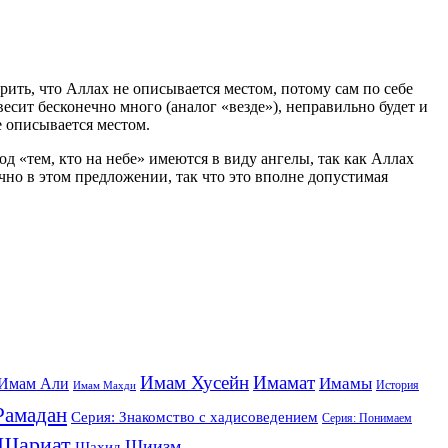
рить, что Аллах не описывается местом, потому сам по себе
есит бесконечно много (аналог «везде»), неправильно будет и
не описывается местом.
од «тем, кто на небе» имеются в виду ангелы, так как Аллах
огично в этом предложении, так что это вполне допустимая
Имам Хусейн
Имамат
Имамы
Имам Али
История
Имам Махди
Рамадан
Серия: Знакомство с хадисоведением
Серия: Понимаем
Шариат
Шиизм
Шахид