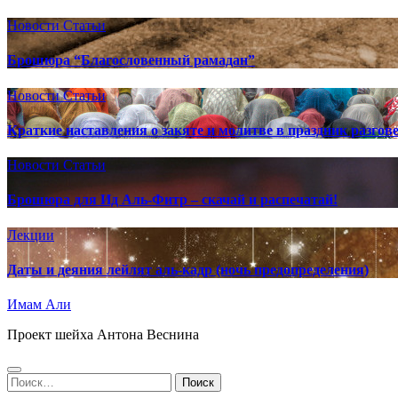
Новости
Статьи
Брошюра “Благословенный рамадан”
Новости
Статьи
Краткие наставления о закяте и молитве в праздник разгов
Новости
Статьи
Брошюра для Ид Аль-Фитр – скачай и распечатай!
Лекции
Даты и деяния лейлят аль-кадр (ночь предопределения)
Имам Али
Проект шейха Антона Веснина
Найти: