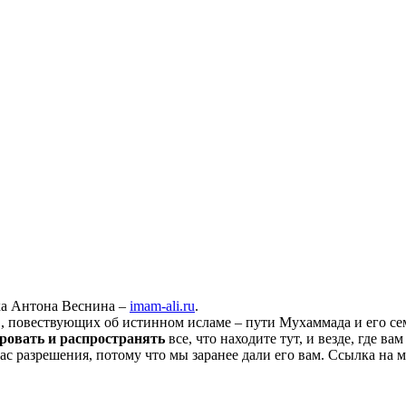
ха Антона Веснина –
imam-ali.ru
.
 повествующих об истинном исламе – пути Мухаммада и его семе
ровать и распространять
все, что находите тут, и везде, где в
нас разрешения, потому что мы заранее дали его вам. Ссылка на 