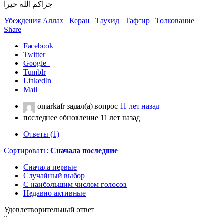
جزاكم الله خيرا
Убеждения
Аллах
Коран
Таухид
Тафсир
Толкование
Share
Facebook
Twitter
Google+
Tumblr
LinkedIn
Mail
omarkafr
задал(а) вопрос
11 лет назад
последнее обновление 11 лет назад
Ответы (1)
Сортировать:
Сначала последние
Сначала первые
Случайный выбор
С наибольшим числом голосов
Недавно активные
Удовлетворительный ответ