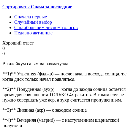
Сортировать:
Сначала последние
Сначала первые
Случайный выбор
С наибольшим числом голосов
Недавно активные
Хороший ответ
0
0
Ва алейкум салям ва рахматулла.
**1)** Утренняя (фаджр) — после начала восхода солнца, т.е.
когда диск только начал появляться.
**2)** Полуденная (зухр) — когда до захода солнца остается
время для совершения ТОЛЬКО 4х ракатов. В таком случае
нужно совершать уже аср, а зухр считается пропущенным.
**3)** Дневная (аср) — с заходом солнца
**4)** Вечерняя (магриб) — с наступлением шариатской
полуночи