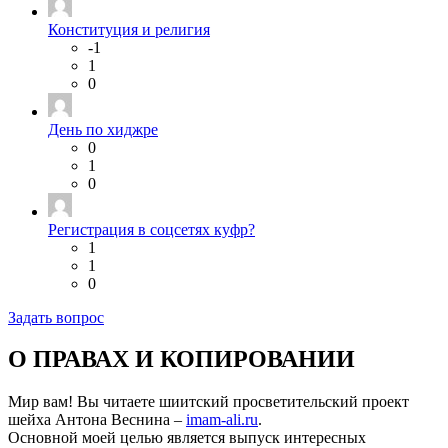
Конституция и религия
-1
1
0
День по хиджре
0
1
0
Регистрация в соцсетях куфр?
1
1
0
Задать вопрос
О ПРАВАХ И КОПИРОВАНИИ
Мир вам! Вы читаете шиитский просветительский проект
шейха Антона Веснина –
imam-ali.ru
.
Основной моей целью является выпуск интересных