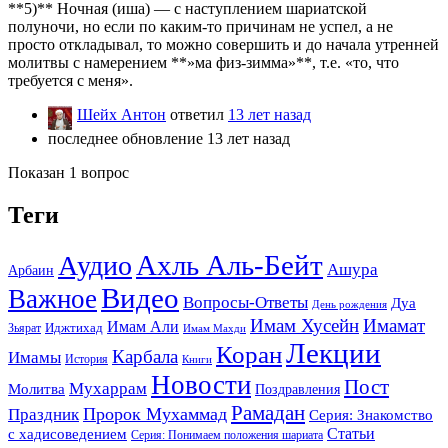
**5)** Ночная (иша) — с наступлением шариатской
полуночи, но если по каким-то причинам не успел, а не
просто откладывал, то можно совершить и до начала утренней
молитвы с намерением **»ма физ-зимма»**, т.е. «то, что
требуется с меня».
Шейх Антон
ответил
13 лет назад
последнее обновление 13 лет назад
Показан 1 вопрос
Теги
Ахль Аль-Бейт
Аудио
Ашура
Арбаин
Видео
Важное
Вопросы-Ответы
Дуа
День рождения
Имам Хусейн
Имамат
Имам Али
Зьярат
Иджтихад
Имам Махди
Лекции
Коран
Карбала
Имамы
История
Книги
Новости
Пост
Мухаррам
Молитва
Поздравления
Рамадан
Праздник
Пророк Мухаммад
Серия: Знакомство
Статьи
с хадисоведением
Серия: Понимаем положения шариата