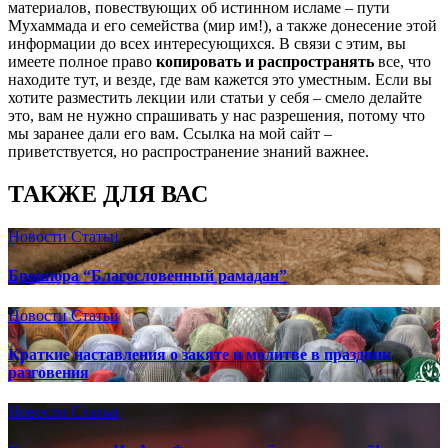
материалов, повествующих об истинном исламе – пути
Мухаммада и его семейства (мир им!), а также донесение этой
информации до всех интересующихся. В связи с этим, вы
имеете полное право
копировать и распространять
все, что
находите тут, и везде, где вам кажется это уместным. Если вы
хотите разместить лекции или статьи у себя – смело делайте
это, вам не нужно спрашивать у нас разрешения, потому что
мы заранее дали его вам. Ссылка на мой сайт –
приветствуется, но распространение знаний важнее.
ТАКЖЕ ДЛЯ ВАС
Новости
Статьи
Брошюра “Благословенный рамадан”
Новости
Статьи
Краткие наставления о закяте и молитве в праздник
разговения
Новости
Статьи