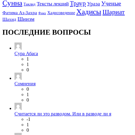
Сунна
Траур
Ученые
Тексты лекций
Ураза
Таклид
Хадисы
Шариат
Фатима Аз-Захра
Хадисоведение
Фикх
Шиизм
Шахид
ПОСЛЕДНИЕ ВОПРОСЫ
Сура Абаса
1
1
0
Сомнения
0
1
0
Считается ли это разводом. Или в разводе ли я
-1
1
0