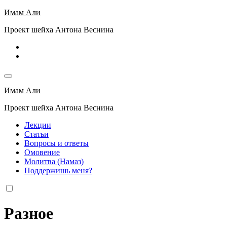
Перейти
Имам Али
к
Проект шейха Антона Веснина
содержимому
Имам Али
Проект шейха Антона Веснина
Лекции
Статьи
Вопросы и ответы
Омовение
Молитва (Намаз)
Поддержишь меня?
Разное