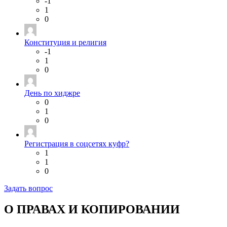
-1
1
0
Конституция и религия
-1
1
0
День по хиджре
0
1
0
Регистрация в соцсетях куфр?
1
1
0
Задать вопрос
О ПРАВАХ И КОПИРОВАНИИ