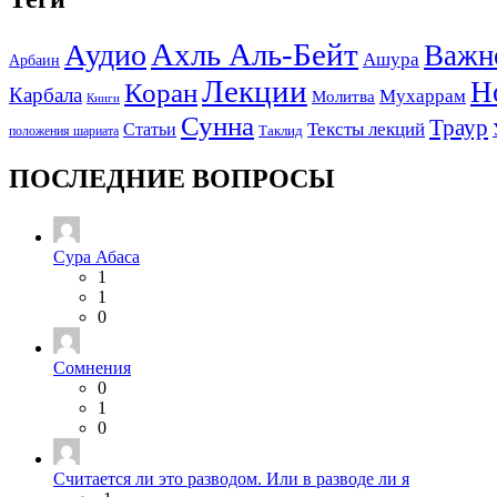
Ахль Аль-Бейт
Аудио
Важн
Ашура
Арбаин
Лекции
Н
Коран
Карбала
Мухаррам
Молитва
Книги
Сунна
Траур
Тексты лекций
Статьи
положения шариата
Таклид
ПОСЛЕДНИЕ ВОПРОСЫ
Сура Абаса
1
1
0
Сомнения
0
1
0
Считается ли это разводом. Или в разводе ли я