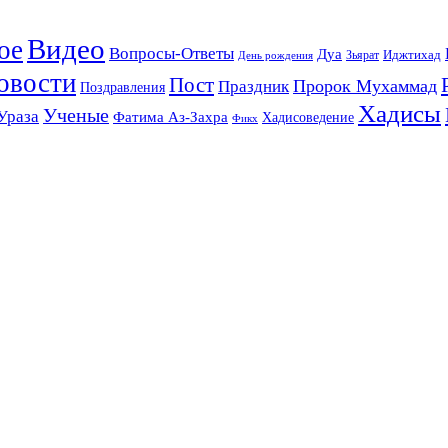
Видео
ое
Вопросы-Ответы
Дуа
Зьярат
Иджтихад
День рождения
овости
Пост
Праздник
Пророк Мухаммад
Поздравления
Хадисы
Ученые
Ураза
Фатима Аз-Захра
Хадисоведение
Фикх