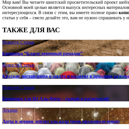
Мир вам! Вы читаете шиитский просветительский проект шей
Основной моей целью является выпуск интересных материалов,
интересующихся. В связи с этим, вы имеете полное право
копи
статьи у себя – смело делайте это, вам не нужно спрашивать у 
ТАКЖЕ ДЛЯ ВАС
Новости
Статьи
Брошюра “Благословенный рамадан”
Новости
Статьи
Краткие наставления о закяте и молитве в праздник разгов
Новости
Статьи
Брошюра для Ид Аль-Фитр – скачай и распечатай!
Лекции
Даты и деяния лейлят аль-кадр (ночь предопределения)