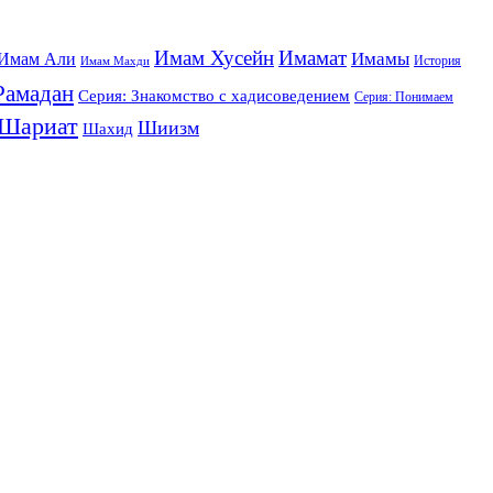
Имам Хусейн
Имамат
Имамы
Имам Али
История
Имам Махди
Рамадан
Серия: Знакомство с хадисоведением
Серия: Понимаем
Шариат
Шиизм
Шахид