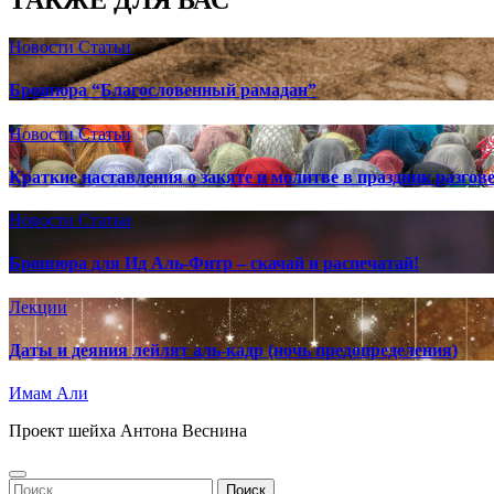
ТАКЖЕ ДЛЯ ВАС
Новости
Статьи
Брошюра “Благословенный рамадан”
Новости
Статьи
Краткие наставления о закяте и молитве в праздник разгов
Новости
Статьи
Брошюра для Ид Аль-Фитр – скачай и распечатай!
Лекции
Даты и деяния лейлят аль-кадр (ночь предопределения)
Имам Али
Проект шейха Антона Веснина
Найти: