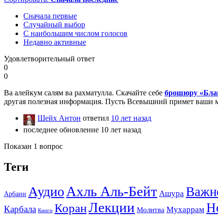
Сначала первые
Случайный выбор
С наибольшим числом голосов
Недавно активные
Удовлетворительный ответ
0
0
Ва алейкум салям ва рахматулла. Скачайте себе
брошюру «Благ
другая полезная информация. Пусть Всевышний примет ваши 
Шейх Антон
ответил
10 лет назад
последнее обновление 10 лет назад
Показан 1 вопрос
Теги
Ахль Аль-Бейт
Аудио
Важн
Ашура
Арбаин
Лекции
Н
Коран
Карбала
Мухаррам
Молитва
Книги