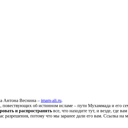
ха Антона Веснина –
imam-ali.ru
.
 повествующих об истинном исламе – пути Мухаммада и его семе
ровать и распространять
все, что находите тут, и везде, где в
нас разрешения, потому что мы заранее дали его вам. Ссылка на 