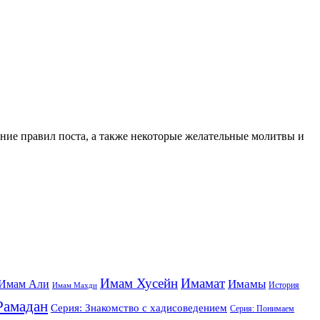
нение правил поста, а также некоторые желательные молитвы и
Имам Хусейн
Имамат
Имамы
Имам Али
История
Имам Махди
Рамадан
Серия: Знакомство с хадисоведением
Серия: Понимаем