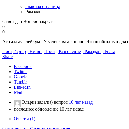
Главная страница
Рамадан
Ответ дан
Вопрос закрыт
0
0
Ас саламу алейкум . У меня к вам вопрос. Что необходимо для с
Пост
Ифтар
Нийят
Пост
Разговение
Рамадан
Ураза
Share
Facebook
Twitter
Google+
Tumblr
LinkedIn
Mail
Элариз
задал(а) вопрос
10 лет назад
последнее обновление 10 лет назад
Ответы (1)
Сортировать:
Сначала последние