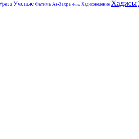
Хадисы
Ученые
Ураза
Фатима Аз-Захра
Хадисоведение
Фикх