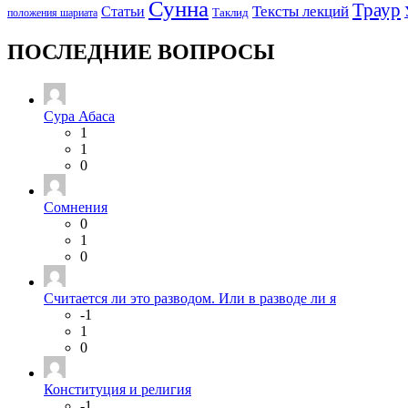
Сунна
Траур
Тексты лекций
Статьи
положения шариата
Таклид
ПОСЛЕДНИЕ ВОПРОСЫ
Сура Абаса
1
1
0
Сомнения
0
1
0
Считается ли это разводом. Или в разводе ли я
-1
1
0
Конституция и религия
-1