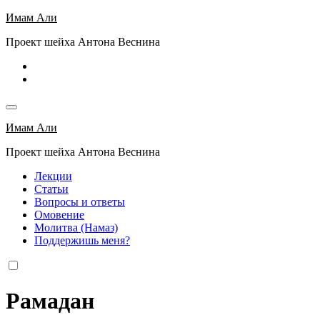
Перейти
Имам Али
к
Проект шейха Антона Веснина
содержимому
Имам Али
Проект шейха Антона Веснина
Лекции
Статьи
Вопросы и ответы
Омовение
Молитва (Намаз)
Поддержишь меня?
Рамадан