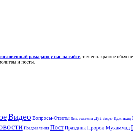
ословенный рамадан» у нас на сайте
, там есть краткое объяс
молитвы и посты.
Видео
ое
Вопросы-Ответы
Дуа
Зьярат
Иджтихад
День рождения
овости
Пост
Праздник
Пророк Мухаммад
Поздравления