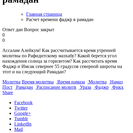
Главная страница
Расчет времени фаджр в рамадан
Ответ дан
Вопрос закрыт
0
0
Ассалам Алейкум! Как рассчитывается время утренней
молитвы по Рафидитскому мазхабу? Какой берется угол
нахождения солнца за горизнтом? Как рассчитать время
Фаджр и Имсак севернее 55 градусов северной широты на
этот и на следующий Рамадан?
Молитва
Время молитвы
Время намаза
Молитва
Намаз
Пост
Рамадан
Расписание молитв
Ураза
Фаджр
Фикх
Share
Facebook
Twitter
Google+
Tumblr
LinkedIn
Mail