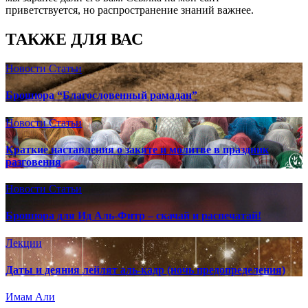
приветствуется, но распространение знаний важнее.
ТАКЖЕ ДЛЯ ВАС
Новости
Статьи
Брошюра “Благословенный рамадан”
Новости
Статьи
Краткие наставления о закяте и молитве в праздник
разговения
Новости
Статьи
Брошюра для Ид Аль-Фитр – скачай и распечатай!
Лекции
Даты и деяния лейлят аль-кадр (ночь предопределения)
Имам Али