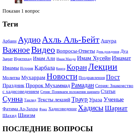
Показан 1 вопрос
Теги
Ахль Аль-Бейт
Аудио
Ашура
Арбаин
Видео
Важное
Вопросы-Ответы
Дуа
День рождения
Имам Хусейн
Имамат
Имам Али
Зьярат
Иджтихад
Имам Махди
Лекции
Коран
Карбала
Имамы
История
Книги
Новости
Пост
Мухаррам
Молитва
Поздравления
Рамадан
Праздник
Пророк Мухаммад
Серия: Знакомство
Статьи
с хадисоведением
Серия: Понимаем положения шариата
Сунна
Траур
Ученые
Тексты лекций
Ураза
Таклид
Хадисы
Шариат
Фатима Аз-Захра
Хадисоведение
Фикх
Шиизм
Шахид
ПОСЛЕДНИЕ ВОПРОСЫ