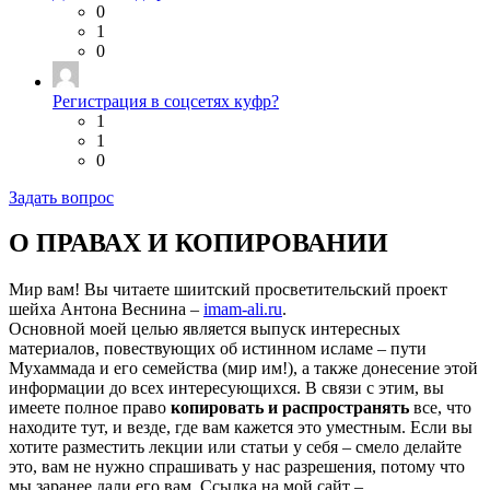
0
1
0
Регистрация в соцсетях куфр?
1
1
0
Задать вопрос
О ПРАВАХ И КОПИРОВАНИИ
Мир вам! Вы читаете шиитский просветительский проект
шейха Антона Веснина –
imam-ali.ru
.
Основной моей целью является выпуск интересных
материалов, повествующих об истинном исламе – пути
Мухаммада и его семейства (мир им!), а также донесение этой
информации до всех интересующихся. В связи с этим, вы
имеете полное право
копировать и распространять
все, что
находите тут, и везде, где вам кажется это уместным. Если вы
хотите разместить лекции или статьи у себя – смело делайте
это, вам не нужно спрашивать у нас разрешения, потому что
мы заранее дали его вам. Ссылка на мой сайт –