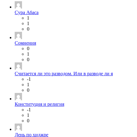
Сура Абаса
1
1
0
Сомнения
0
1
0
Считается ли это разводом. Или в разводе ли я
-1
1
0
Конституция и религия
-1
1
0
День по хиджре