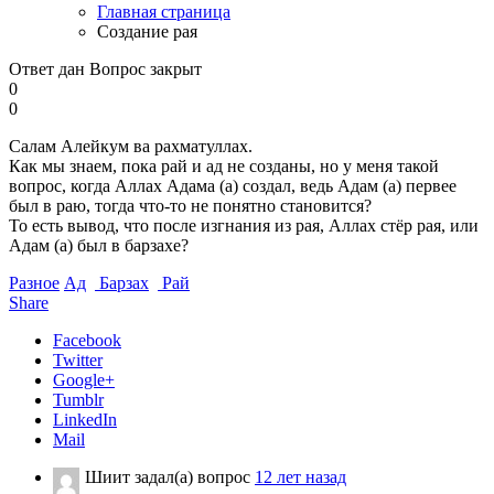
Главная страница
Создание рая
Ответ дан
Вопрос закрыт
0
0
Салам Алейкум ва рахматуллах.
Как мы знаем, пока рай и ад не созданы, но у меня такой
вопрос, когда Аллах Адама (а) создал, ведь Адам (а) первее
был в раю, тогда что-то не понятно становится?
То есть вывод, что после изгнания из рая, Аллах стёр рая, или
Адам (а) был в барзахе?
Разное
Ад
Барзах
Рай
Share
Facebook
Twitter
Google+
Tumblr
LinkedIn
Mail
Шиит
задал(а) вопрос
12 лет назад