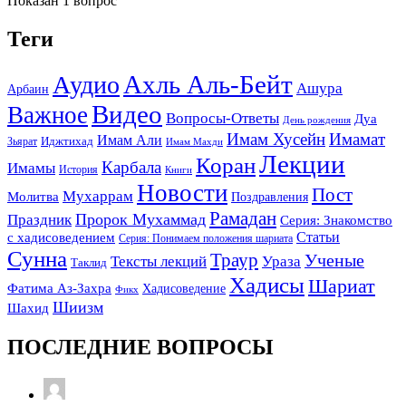
Показан 1 вопрос
Теги
Ахль Аль-Бейт
Аудио
Ашура
Арбаин
Видео
Важное
Вопросы-Ответы
Дуа
День рождения
Имам Хусейн
Имамат
Имам Али
Зьярат
Иджтихад
Имам Махди
Лекции
Коран
Карбала
Имамы
История
Книги
Новости
Пост
Мухаррам
Молитва
Поздравления
Рамадан
Праздник
Пророк Мухаммад
Серия: Знакомство
Статьи
с хадисоведением
Серия: Понимаем положения шариата
Сунна
Траур
Ученые
Тексты лекций
Ураза
Таклид
Хадисы
Шариат
Фатима Аз-Захра
Хадисоведение
Фикх
Шиизм
Шахид
ПОСЛЕДНИЕ ВОПРОСЫ