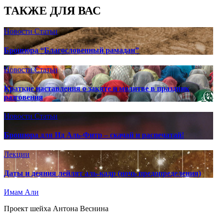
ТАКЖЕ ДЛЯ ВАС
Новости
Статьи
Брошюра “Благословенный рамадан”
Новости
Статьи
Краткие наставления о закяте и молитве в праздник
разговения
Новости
Статьи
Брошюра для Ид Аль-Фитр – скачай и распечатай!
Лекции
Даты и деяния лейлят аль-кадр (ночь предопределения)
Имам Али
Проект шейха Антона Веснина