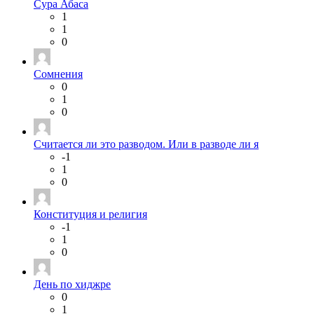
Сура Абаса
1
1
0
Сомнения
0
1
0
Считается ли это разводом. Или в разводе ли я
-1
1
0
Конституция и религия
-1
1
0
День по хиджре
0
1