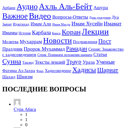
Ахль Аль-Бейт
Аудио
Ашура
Арбаин
Видео
Важное
Вопросы-Ответы
Дуа
День рождения
Имам Хусейн
Имамат
Имам Али
Зьярат
Иджтихад
Имам Махди
Лекции
Коран
Карбала
Имамы
История
Книги
Новости
Пост
Мухаррам
Молитва
Поздравления
Рамадан
Праздник
Пророк Мухаммад
Серия: Знакомство
Статьи
с хадисоведением
Серия: Понимаем положения шариата
Сунна
Траур
Ученые
Тексты лекций
Ураза
Таклид
Хадисы
Шариат
Фатима Аз-Захра
Хадисоведение
Фикх
Шиизм
Шахид
ПОСЛЕДНИЕ ВОПРОСЫ
Сура Абаса
1
1
0