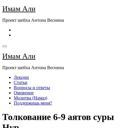
Перейти
Имам Али
к
содержимому
Проект шейха Антона Веснина
Имам Али
Проект шейха Антона Веснина
Лекции
Статьи
Вопросы и ответы
Омовение
Молитва (Намаз)
Поддержишь меня?
Толкование 6-9 аятов суры
Нур