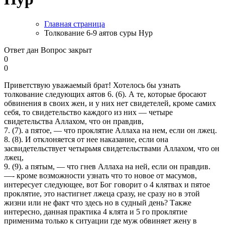
Главная страница
Толкование 6-9 аятов суры Нур
Ответ дан
Вопрос закрыт
0
0
Приветствую уважаемый брат! Хотелось бы узнать
толкование следующих аятов 6. (6). А те, которые бросают
обвинения в своих жен, и у них нет свидетелей, кроме самих
себя, то свидетельство каждого из них — четыре
свидетельства Аллахом, что он правдив,
7. (7). а пятое, — что проклятие Аллаха на нем, если он лжец.
8. (8). И отклоняется от нее наказание, если она
засвидетельствует четырьмя свидетельствами Аллахом, что он
лжец,
9. (9). а пятым, — что гнев Аллаха на ней, если он правдив.
—- кроме возможности узнать что то новое от масумов,
интересует следующее, вот Бог говорит о 4 клятвах и пятое
проклятие, это настигнет лжеца сразу, не сразу но в этой
жизни или не факт что здесь но в судный день? Также
интересно, данная практика 4 клята и 5 го проклятие
применима только к ситуации где муж обвиняет жену в