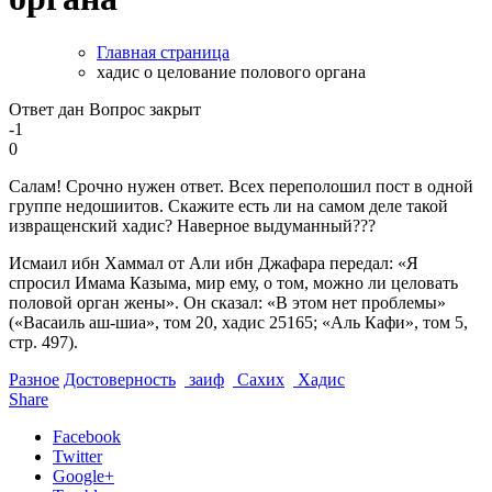
Главная страница
хадис о целование полового органа
Ответ дан
Вопрос закрыт
-1
0
Салам! Срочно нужен ответ. Всех переполошил пост в одной
группе недошиитов. Скажите есть ли на самом деле такой
извращенский хадис? Наверное выдуманный???
Исмаил ибн Хаммал от Али ибн Джафара передал: «Я
спросил Имама Казыма, мир ему, о том, можно ли целовать
половой орган жены». Он сказал: «В этом нет проблемы»
(«Васаиль аш-шиа», том 20, хадис 25165; «Аль Кафи», том 5,
стр. 497).
Разное
Достоверность
заиф
Сахих
Хадис
Share
Facebook
Twitter
Google+