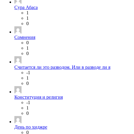
Сура Абаса
1
1
0
Сомнения
0
1
0
Считается ли это разводом. Или в разводе ли я
-1
1
0
Конституция и религия
-1
1
0
День по хиджре
0