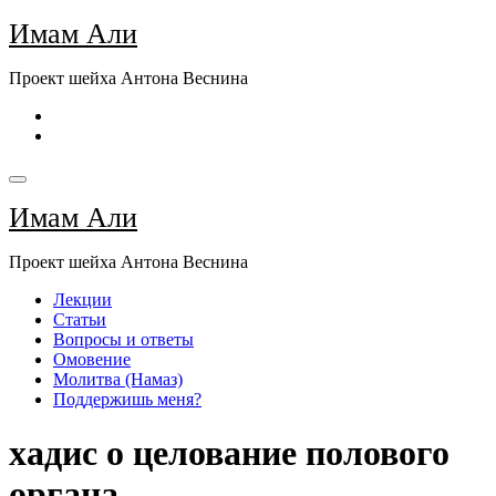
Перейти
Имам Али
к
содержимому
Проект шейха Антона Веснина
Имам Али
Проект шейха Антона Веснина
Лекции
Статьи
Вопросы и ответы
Омовение
Молитва (Намаз)
Поддержишь меня?
хадис о целование полового
органа