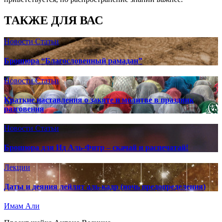
ТАКЖЕ ДЛЯ ВАС
Новости
Статьи
Брошюра “Благословенный рамадан”
Новости
Статьи
Краткие наставления о закяте и молитве в праздник
разговения
Новости
Статьи
Брошюра для Ид Аль-Фитр – скачай и распечатай!
Лекции
Даты и деяния лейлят аль-кадр (ночь предопределения)
Имам Али