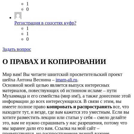
1
0
Регистрация в соцсетях куфр?
1
1
0
Задать вопрос
О ПРАВАХ И КОПИРОВАНИИ
Мир вам! Вы читаете шиитский просветительский проект
шейха Антона Веснина –
imam-ali.ru
.
Основной моей целью является выпуск интересных
материалов, повествующих об истинном исламе – пути
Мухаммада и его семейства (мир им!), а также донесение этой
информации до всех интересующихся. В связи с этим, вы
имеете полное право
копировать и распространять
все, что
находите тут, и везде, где вам кажется это уместным. Если вы
хотите разместить лекции или статьи у себя – смело делайте
это, вам не нужно спрашивать у нас разрешения, потому что
мы заранее дали его вам. Ссылка на мой сайт –
приветствуется, но распространение знаний важнее.