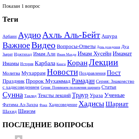
Показан 1 вопрос
Теги
Ахль Аль-Бейт
Аудио
Ашура
Арбаин
Видео
Важное
Вопросы-Ответы
Дуа
День рождения
Имам Хусейн
Имамат
Имам Али
Зьярат
Иджтихад
Имам Махди
Лекции
Коран
Карбала
Имамы
История
Книги
Новости
Пост
Мухаррам
Молитва
Поздравления
Рамадан
Праздник
Пророк Мухаммад
Серия: Знакомство
Статьи
с хадисоведением
Серия: Понимаем положения шариата
Сунна
Траур
Ученые
Тексты лекций
Ураза
Таклид
Хадисы
Шариат
Фатима Аз-Захра
Хадисоведение
Фикх
Шиизм
Шахид
ПОСЛЕДНИЕ ВОПРОСЫ