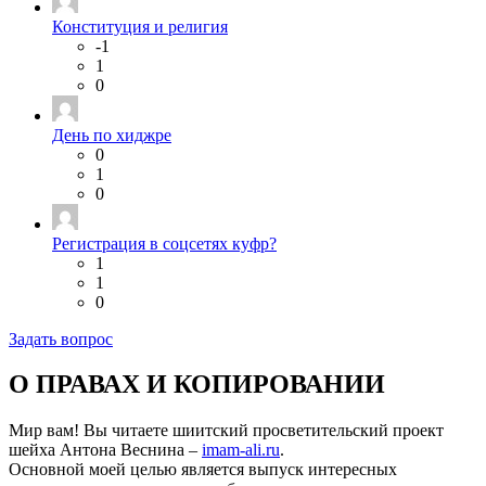
Конституция и религия
-1
1
0
День по хиджре
0
1
0
Регистрация в соцсетях куфр?
1
1
0
Задать вопрос
О ПРАВАХ И КОПИРОВАНИИ
Мир вам! Вы читаете шиитский просветительский проект
шейха Антона Веснина –
imam-ali.ru
.
Основной моей целью является выпуск интересных