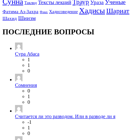
Сунна
Траур
Ученые
Тексты лекций
Ураза
Таклид
Хадисы
Шариат
Фатима Аз-Захра
Хадисоведение
Фикх
Шиизм
Шахид
ПОСЛЕДНИЕ ВОПРОСЫ
Сура Абаса
1
1
0
Сомнения
0
1
0
Считается ли это разводом. Или в разводе ли я
-1
1
0