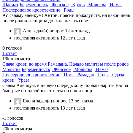
Шариат
Беременность
Женское
Кровь
Молитва
Намаз
Послеродовое кровотечение
Роды
Ас-саламу алейкум! Антон, поясни пожалуйста, на какой день
после родов женщина должна начать сове...
Али
задал(а) вопрос
12 лет назад
последняя активность 12 лет назад
0
голосов
1
ответ
19k
просмотр
Сдача крови во время Рамадана, Начало молитвы после родов
Молитва
Беременность
Женское
Молитва
Намаз
Послеродовое кровотечение
Пост
Рамадан
Роды
Сдача
крови
Ураза
Салям Алейкум, в первую очередь хочу поблагодарить Вас за
быстрые и подробные ответы на наши вопр...
Елена
задал(а) вопрос
13 лет назад
последняя активность 13 лет назад
-1
голосов
1
ответ
20k
просмотра