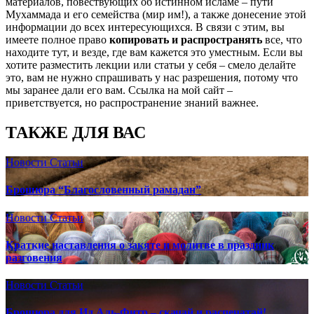
материалов, повествующих об истинном исламе – пути
Мухаммада и его семейства (мир им!), а также донесение этой
информации до всех интересующихся. В связи с этим, вы
имеете полное право
копировать и распространять
все, что
находите тут, и везде, где вам кажется это уместным. Если вы
хотите разместить лекции или статьи у себя – смело делайте
это, вам не нужно спрашивать у нас разрешения, потому что
мы заранее дали его вам. Ссылка на мой сайт –
приветствуется, но распространение знаний важнее.
ТАКЖЕ ДЛЯ ВАС
Новости
Статьи
Брошюра “Благословенный рамадан”
Новости
Статьи
Краткие наставления о закяте и молитве в праздник
разговения
Новости
Статьи
Брошюра для Ид Аль-Фитр – скачай и распечатай!