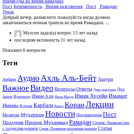
Время еды во время рамадана
Пост
Беременность
Время разговения
Пост
Рамадан
Ураза
Добрый вечер, разъясните пожалуйста когда должна
заканчиваться ночная трапеза во время Рамадана: ...
Мухсен
задал(а) вопрос
13 лет назад
последняя активность 11 лет назад
Показано 6 вопросов
Теги
Ахль Аль-Бейт
Аудио
Ашура
Арбаин
Видео
Важное
Вопросы-Ответы
Дуа
День рождения
Имам Хусейн
Имамат
Имам Али
Зьярат
Иджтихад
Имам Махди
Лекции
Коран
Карбала
Имамы
История
Книги
Новости
Пост
Мухаррам
Молитва
Поздравления
Рамадан
Праздник
Пророк Мухаммад
Серия: Знакомство
Статьи
с хадисоведением
Серия: Понимаем положения шариата