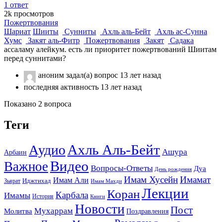
1
ответ
2k
просмотров
Пожертвования
Шариат
Шииты
Сунниты
Ахль аль-Бейт
Ахль ас-Сунна
Хумс
Закят аль-Фитр
Пожертвования
Закят
Садака
ассаламу алейкум. есть ли приоритет пожертвований Шиитам
перед суннитами?
аноним
задал(а) вопрос
13 лет назад
последняя активность 13 лет назад
Показано 2 вопроса
Теги
Ахль Аль-Бейт
Аудио
Ашура
Арбаин
Видео
Важное
Вопросы-Ответы
Дуа
День рождения
Имам Хусейн
Имамат
Имам Али
Зьярат
Иджтихад
Имам Махди
Лекции
Коран
Карбала
Имамы
История
Книги
Новости
Пост
Мухаррам
Молитва
Поздравления