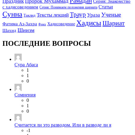
Рамадан
Праздник
Пророк Мухаммад
Серия: Знакомство
Статьи
с хадисоведением
Серия: Понимаем положения шариата
Сунна
Траур
Ученые
Тексты лекций
Ураза
Таклид
Хадисы
Шариат
Фатима Аз-Захра
Хадисоведение
Фикх
Шиизм
Шахид
ПОСЛЕДНИЕ ВОПРОСЫ
Сура Абаса
1
1
0
Сомнения
0
1
0
Считается ли это разводом. Или в разводе ли я
-1