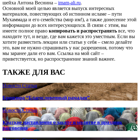
шейха Антона Веснина –
imam-ali.ru
.
Основной моей целью является выпуск интересных
материалов, повествующих об истинном исламе – пути
Мухаммада и его семейства (мир им!), а также донесение этой
информации до всех интересующихся. В связи с этим, вы
имеете полное право
копировать и распространять
все, что
находите тут, и везде, где вам кажется это уместным. Если вы
хотите разместить лекции или статьи у себя – смело делайте
это, вам не нужно спрашивать у нас разрешения, потому что
мы заранее дали его вам. Ссылка на мой сайт –
приветствуется, но распространение знаний важнее.
ТАКЖЕ ДЛЯ ВАС
Новости
Статьи
Брошюра “Благословенный рамадан”
Новости
Статьи
Краткие наставления о закяте и молитве в праздник
разговения