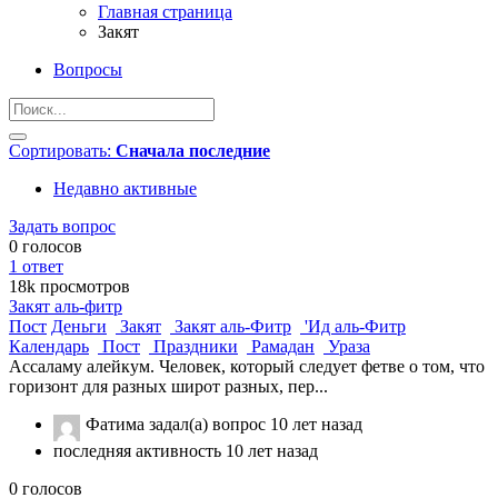
Главная страница
Закят
Вопросы
Сортировать:
Сначала последние
Недавно активные
Задать вопрос
0
голосов
1
ответ
18k
просмотров
Закят аль-фитр
Пост
Деньги
Закят
Закят аль-Фитр
'Ид аль-Фитр
Календарь
Пост
Праздники
Рамадан
Ураза
Ассаламу алейкум. Человек, который следует фетве о том, что
горизонт для разных широт разных, пер...
Фатима
задал(а) вопрос
10 лет назад
последняя активность 10 лет назад
0
голосов