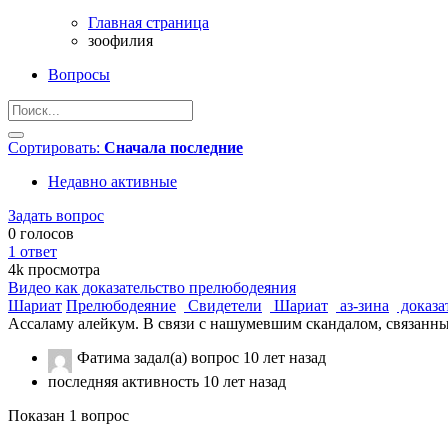
Главная страница
зоофилия
Вопросы
Сортировать:
Сначала последние
Недавно активные
Задать вопрос
0
голосов
1
ответ
4k
просмотра
Видео как доказательство прелюбодеяния
Шариат
Прелюбодеяние
Свидетели
Шариат
аз-зина
доказа
Ассаламу алейкум. В связи с нашумевшим скандалом, связанны
Фатима
задал(а) вопрос
10 лет назад
последняя активность 10 лет назад
Показан 1 вопрос