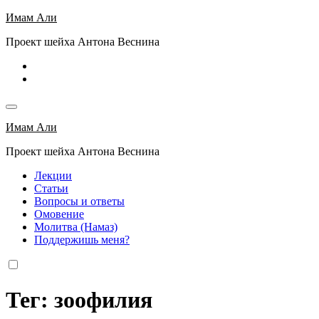
Перейти
Имам Али
к
Проект шейха Антона Веснина
содержимому
Имам Али
Проект шейха Антона Веснина
Лекции
Статьи
Вопросы и ответы
Омовение
Молитва (Намаз)
Поддержишь меня?
Тег: зоофилия