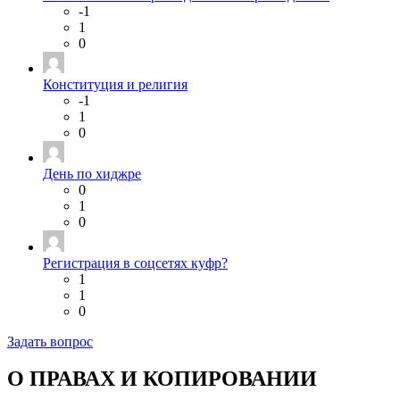
-1
1
0
Конституция и религия
-1
1
0
День по хиджре
0
1
0
Регистрация в соцсетях куфр?
1
1
0
Задать вопрос
О ПРАВАХ И КОПИРОВАНИИ