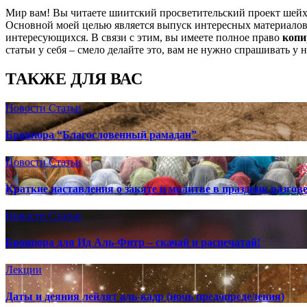
Мир вам! Вы читаете шиитский просветительский проект шей
Основной моей целью является выпуск интересных материалов,
интересующихся. В связи с этим, вы имеете полное право
копи
статьи у себя – смело делайте это, вам не нужно спрашивать у 
ТАКЖЕ ДЛЯ ВАС
Новости
Статьи
Брошюра “Благословенный рамадан”
Новости
Статьи
Краткие наставления о закяте и молитве в праздник разгов
Новости
Статьи
Брошюра для Ид Аль-Фитр – скачай и распечатай!
Лекции
Даты и деяния лейлят аль-кадр (ночь предопределения)