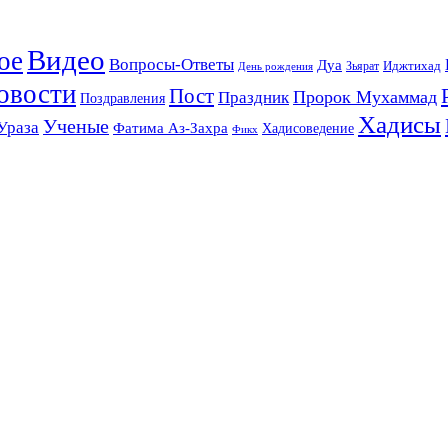
Видео
ое
Вопросы-Ответы
Дуа
Зьярат
Иджтихад
День рождения
овости
Пост
Праздник
Пророк Мухаммад
Поздравления
Хадисы
Ученые
Ураза
Фатима Аз-Захра
Хадисоведение
Фикх