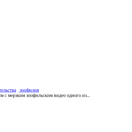
тельства
зоофилия
м с мерзким зоофильским видео одного из...