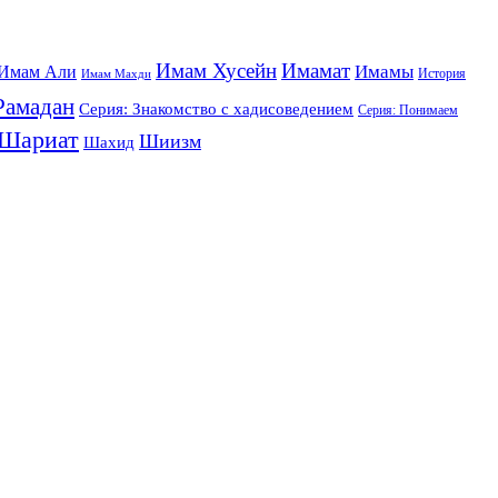
Имам Хусейн
Имамат
Имамы
Имам Али
История
Имам Махди
Рамадан
Серия: Знакомство с хадисоведением
Серия: Понимаем
Шариат
Шиизм
Шахид