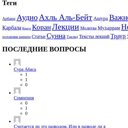
Теги
Ахль Аль-Бейт
Аудио
Важн
Ашура
Арбаин
Лекции
Н
Коран
Карбала
Мухаррам
Молитва
Книги
Сунна
Траур
Тексты лекций
Статьи
положения шариата
Таклид
ПОСЛЕДНИЕ ВОПРОСЫ
Сура Абаса
1
1
0
Сомнения
0
1
0
Считается ли это разводом. Или в разводе ли я