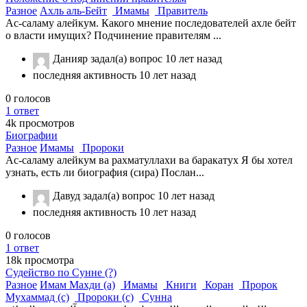
Разное
Ахль аль-Бейт
Имамы
Правитель
Ас-саламу алейкум. Какого мнение последователей ахле бейт
о власти имущих? Подчинение правителям ...
Данияр
задал(а) вопрос
10 лет назад
последняя активность 10 лет назад
0
голосов
1
ответ
4k
просмотров
Биографии
Разное
Имамы
Пророки
Ас-саламу алейкум ва рахматуллахи ва баракатух Я бы хотел
узнать, есть ли биография (сира) Послан...
Давуд
задал(а) вопрос
10 лет назад
последняя активность 10 лет назад
0
голосов
1
ответ
18k
просмотра
Судейство по Сунне (?)
Разное
Имам Махди (а)
Имамы
Книги
Коран
Пророк
Мухаммад (с)
Пророки (с)
Сунна