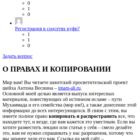
0
1
0
Регистрация в соцсетях куфр?
1
1
0
Задать вопрос
О ПРАВАХ И КОПИРОВАНИИ
Мир вам! Вы читаете шиитский просветительский проект
шейха Антона Веснина –
imam-ali.ru
.
Основной моей целью является выпуск интересных
материалов, повествующих об истинном исламе – пути
Мухаммада и его семейства (мир им!), а также донесение этой
информации до всех интересующихся. В связи с этим, вы
имеете полное право
копировать и распространять
все, что
находите тут, и везде, где вам кажется это уместным. Если вы
хотите разместить лекции или статьи у себя – смело делайте
это, вам не нужно спрашивать у нас разрешения, потому что
мы заранее дали его вам. Ссылка на мой сайт –