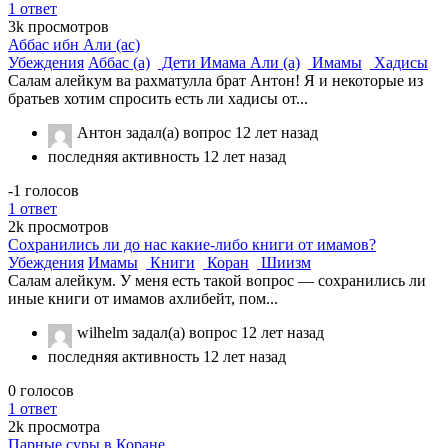
1
ответ
3k
просмотров
Аббас ибн Али (ас)
Убеждения
Аббас (а)
Дети Имама Али (а)
Имамы
Хадисы
Салам алейкум ва рахматулла брат Антон! Я и некоторые из
братьев хотим спросить есть ли хадисы от...
Антон
задал(а) вопрос
12 лет назад
последняя активность 12 лет назад
-1
голосов
1
ответ
2k
просмотров
Сохранились ли до нас какие-либо книги от имамов?
Убеждения
Имамы
Книги
Коран
Шиизм
Салам алейкум. У меня есть такой вопрос — сохранились ли
иные книги от имамов ахлибейт, пом...
wilhelm
задал(а) вопрос
12 лет назад
последняя активность 12 лет назад
0
голосов
1
ответ
2k
просмотра
Парные суры в Коране