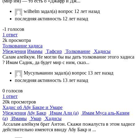
(мир им) — то есть о «Джафр и Дж...
wilhelm
задал(а) вопрос
12 лет назад
последняя активность 12 лет назад
-1
голосов
1
ответ
2k
просмотра
Толкование хадиса
Убеждения
Имамы
Тафсир
Толкование
Хадисы
Салам алейкум. Не могли бы вы дать толкование этого хадиса
? Имам Садик, да будет мир с ним, сказ...
Мусульманин
задал(а) вопрос
13 лет назад
последняя активность 13 лет назад
0
голосов
1
ответ
20k
просмотров
Хадис об Абу Бакре и Умаре
Убеждения
Абу Бакр
Имам Али (а)
Имам Муса аль-Казим
(а)
Имамы
Умар
Хадисы
Ассалам алейкум брат Антон. Скажи пожалуста в этом хадисе
действительно имеются ввиду Абу Бакр и ...