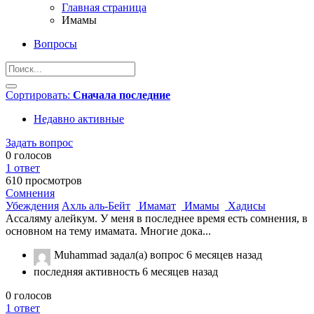
Главная страница
Имамы
Вопросы
Сортировать:
Сначала последние
Недавно активные
Задать вопрос
0
голосов
1
ответ
610
просмотров
Сомнения
Убеждения
Ахль аль-Бейт
Имамат
Имамы
Хадисы
Ассаляму алейкум. У меня в последнее время есть сомнения, в
основном на тему имамата. Многие дока...
Muhammad
задал(а) вопрос
6 месяцев назад
последняя активность 6 месяцев назад
0
голосов
1
ответ