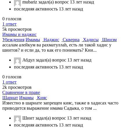
mubariz
задал(а) вопрос
13 лет назад
последняя активность 13 лет назад
0
голосов
1
ответ
5k
просмотров
Имамы и наджис
Убеждения
Имамы
Наджис
Скверна
Хадисы
Шиизм
ассалам алейкум ва рахматуллаh, есть ли такой хадис у
шиитов? и если да, то как его понимать? Кни...
Абдул
задал(а) вопрос
13 лет назад
последняя активность 13 лет назад
0
голосов
1
ответ
2k
просмотров
Сравнение в праве
Шариат
Имамы
Кияс
Известно в шариате запрещен кияс, также в хадисах часто
приводится выражение имама Садыка, о том ...
Шиит
задал(а) вопрос
13 лет назад
последняя активность 13 лет назад