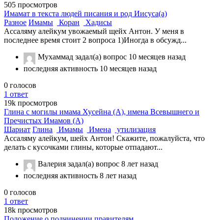
505
просмотров
Имамат в текста людей писания и род Иисуса(а)
Разное
Имамы
Коран
Хадисы
Ассаляму алейкум увожаемый щейх Антон. У меня в
последнее время стоит 2 вопроса 1)Иногда в обсужд...
Мухаммад
задал(а) вопрос
10 месяцев назад
последняя активность 10 месяцев назад
0
голосов
1
ответ
19k
просмотров
Глина с могилы имама Хусейна (А), имена Всевышнего и
Пречистых Имамов (А)
Шариат
Глина
Имамы
Имена
утилизация
Ассаляму алейкум, шейх Антон! Скажите, пожалуйста, что
делать с кусочками глины, которые отпадают...
Валерия
задал(а) вопрос
8 лет назад
последняя активность 8 лет назад
0
голосов
1
ответ
18k
просмотров
Положение о подчинении правителям