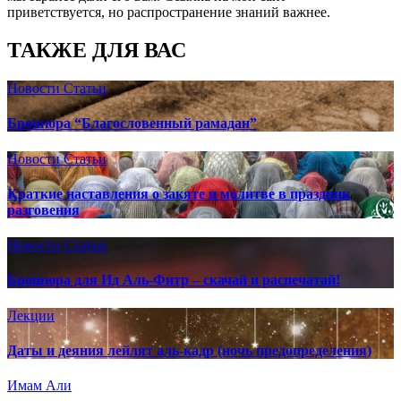
приветствуется, но распространение знаний важнее.
ТАКЖЕ ДЛЯ ВАС
Новости
Статьи
Брошюра “Благословенный рамадан”
Новости
Статьи
Краткие наставления о закяте и молитве в праздник
разговения
Новости
Статьи
Брошюра для Ид Аль-Фитр – скачай и распечатай!
Лекции
Даты и деяния лейлят аль-кадр (ночь предопределения)
Имам Али