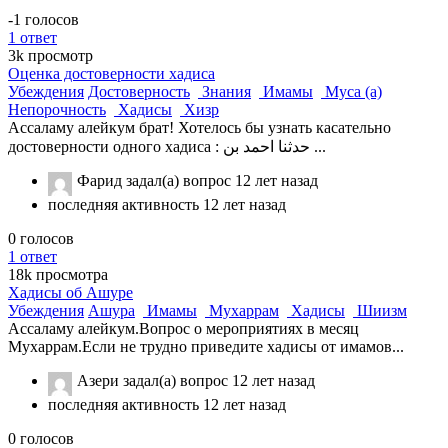
-1
голосов
1
ответ
3k
просмотр
Оценка достоверности хадиса
Убеждения
Достоверность
Знания
Имамы
Муса (а)
Непорочность
Хадисы
Хизр
Ассаламу алейкум брат! Хотелось бы узнать касательно
достоверности одного хадиса : حدثنا احمد بن ...
Фарид
задал(а) вопрос
12 лет назад
последняя активность 12 лет назад
0
голосов
1
ответ
18k
просмотра
Хадисы об Ашуре
Убеждения
Ашура
Имамы
Мухаррам
Хадисы
Шиизм
Ассаламу алейкум.Вопрос о мероприятиях в месяц
Мухаррам.Если не трудно приведите хадисы от имамов...
Азери
задал(а) вопрос
12 лет назад
последняя активность 12 лет назад
0
голосов