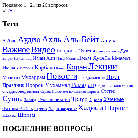
Показано 1 - 21 из 26 вопросов
«
1
2
»
Теги
Ахль Аль-Бейт
Аудио
Ашура
Арбаин
Видео
Важное
Вопросы-Ответы
Дуа
День рождения
Имам Хусейн
Имамат
Имам Али
Зьярат
Иджтихад
Имам Махди
Лекции
Коран
Карбала
Имамы
История
Книги
Новости
Пост
Мухаррам
Молитва
Поздравления
Рамадан
Праздник
Пророк Мухаммад
Серия: Знакомство
Статьи
с хадисоведением
Серия: Понимаем положения шариата
Сунна
Траур
Ученые
Тексты лекций
Ураза
Таклид
Хадисы
Шариат
Фатима Аз-Захра
Хадисоведение
Фикх
Шиизм
Шахид
ПОСЛЕДНИЕ ВОПРОСЫ