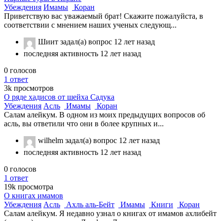
Убеждения
Имамы
Коран
Приветствую вас уважаемый брат! Скажите пожалуйста, в
соответствии с мнением наших ученых следующ...
Шиит
задал(а) вопрос
12 лет назад
последняя активность 12 лет назад
0
голосов
1
ответ
3k
просмотров
О ряде хадисов от шейха Садука
Убеждения
Асль
Имамы
Коран
Салам алейкум. В одном из моих предыдущих вопросов об
асль, вы ответили что они в более крупных и...
wilhelm
задал(а) вопрос
12 лет назад
последняя активность 12 лет назад
0
голосов
1
ответ
19k
просмотра
О книгах имамов
Убеждения
Асль
Ахль аль-Бейт
Имамы
Книги
Коран
Салам алейкум. Я недавно узнал о книгах от имамов ахлибейт