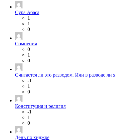
Сура Абаса
1
1
0
Сомнения
0
1
0
Считается ли это разводом. Или в разводе ли я
-1
1
0
Конституция и религия
-1
1
0
День по хиджре