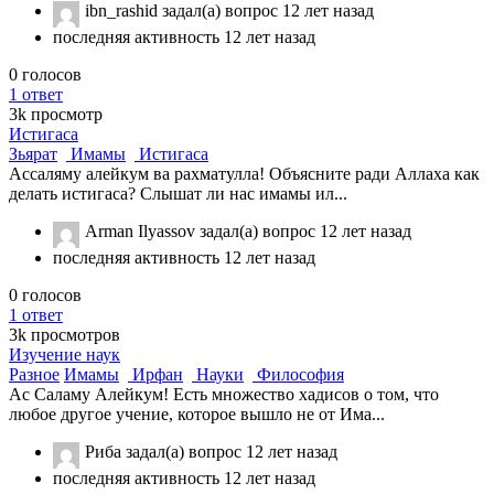
ibn_rashid
задал(а) вопрос
12 лет назад
последняя активность 12 лет назад
0
голосов
1
ответ
3k
просмотр
Истигаса
Зьярат
Имамы
Истигаса
Ассаляму алейкум ва рахматулла! Объясните ради Аллаха как
делать истигаса? Слышат ли нас имамы ил...
Arman Ilyassov
задал(а) вопрос
12 лет назад
последняя активность 12 лет назад
0
голосов
1
ответ
3k
просмотров
Изучение наук
Разное
Имамы
Ирфан
Науки
Философия
Ас Саламу Алейкум! Есть множество хадисов о том, что
любое другое учение, которое вышло не от Има...
Риба
задал(а) вопрос
12 лет назад
последняя активность 12 лет назад