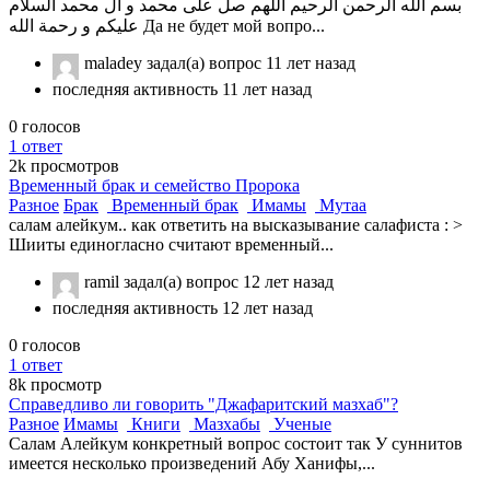
بسم الله الرحمن الرحيم اللهم صل على محمد و آل محمد السلام
عليكم و رحمة الله Да не будет мой вопро...
maladey
задал(а) вопрос
11 лет назад
последняя активность 11 лет назад
0
голосов
1
ответ
2k
просмотров
Временный брак и семейство Пророка
Разное
Брак
Временный брак
Имамы
Мутаа
салам алейкум.. как ответить на высказывание салафиста : >
Шииты единогласно считают временный...
ramil
задал(а) вопрос
12 лет назад
последняя активность 12 лет назад
0
голосов
1
ответ
8k
просмотр
Справедливо ли говорить "Джафаритский мазхаб"?
Разное
Имамы
Книги
Мазхабы
Ученые
Салам Алейкум конкретный вопрос состоит так У суннитов
имеется несколько произведений Абу Ханифы,...