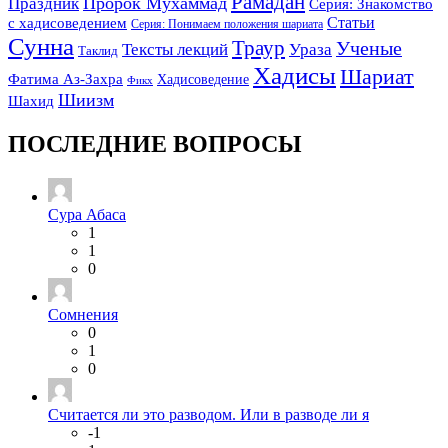
Рамадан
Праздник
Пророк Мухаммад
Серия: Знакомство
Статьи
с хадисоведением
Серия: Понимаем положения шариата
Сунна
Траур
Ученые
Тексты лекций
Ураза
Таклид
Хадисы
Шариат
Фатима Аз-Захра
Хадисоведение
Фикх
Шиизм
Шахид
ПОСЛЕДНИЕ ВОПРОСЫ
Сура Абаса
1
1
0
Сомнения
0
1
0
Считается ли это разводом. Или в разводе ли я
-1