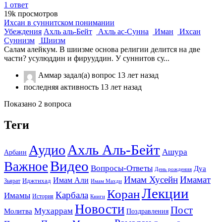
1
ответ
19k
просмотров
Ихсан в суннитском понимании
Убеждения
Ахль аль-Бейт
Ахль ас-Сунна
Иман
Ихсан
Суннизм
Шиизм
Салам алейкум. В шиизме основа религии делится на две
части? усулюддин и фирууддин. У суннитов су...
Аммар
задал(а) вопрос
13 лет назад
последняя активность 13 лет назад
Показано 2 вопроса
Теги
Ахль Аль-Бейт
Аудио
Ашура
Арбаин
Видео
Важное
Вопросы-Ответы
Дуа
День рождения
Имам Хусейн
Имамат
Имам Али
Зьярат
Иджтихад
Имам Махди
Лекции
Коран
Карбала
Имамы
История
Книги
Новости
Пост
Мухаррам
Молитва
Поздравления