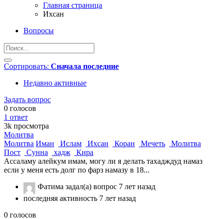
Главная страница
Ихсан
Вопросы
Сортировать:
Сначала последние
Недавно активные
Задать вопрос
0
голосов
1
ответ
3k
просмотра
Молитва
Молитва
Иман
Ислам
Ихсан
Коран
Мечеть
Молитва
Пост
Сунна
хадж
Кира
Ассаламу алейкум имам, могу ли я делать тахадждуд намаз
если у меня есть долг по фарз намазу в 18...
Фатима
задал(а) вопрос
7 лет назад
последняя активность 7 лет назад
0
голосов