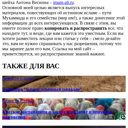
шейха Антона Веснина –
imam-ali.ru
.
Основной моей целью является выпуск интересных
материалов, повествующих об истинном исламе – пути
Мухаммада и его семейства (мир им!), а также донесение этой
информации до всех интересующихся. В связи с этим, вы
имеете полное право
копировать и распространять
все, что
находите тут, и везде, где вам кажется это уместным. Если вы
хотите разместить лекции или статьи у себя – смело делайте
это, вам не нужно спрашивать у нас разрешения, потому что
мы заранее дали его вам. Ссылка на мой сайт –
приветствуется, но распространение знаний важнее.
ТАКЖЕ ДЛЯ ВАС
Новости
Статьи
Брошюра “Благословенный рамадан”
Новости
Статьи
Краткие наставления о закяте и молитве в праздник
разговения