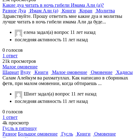
Какие дуа читать в ночь гибели Имама Али (а)?
Разное
Дуа
Имам Али (а)
Книги
Коран
Молитва
Здравствуйте. Прошу ответить мне какие дуа и молитвы
лучше читать в ночь гибели имама Али да буде...
елена
задал(а) вопрос
11 лет назад
последняя активность 11 лет назад
0
голосов
1
ответ
21k
просмотров
Малое омовение
Шариат
Вуду
Книги
Малое омовение
Омовение
Хадисы
Салам Алейкум ва рахматуллах. Как написано в сборниках
фетв, при малом омовении, когда обтираешь ...
Шиит
задал(а) вопрос
11 лет назад
последняя активность 11 лет назад
0
голосов
1
ответ
4k
просмотр
Гусль в пятницу
Разное
Большое омовение
Гусль
Книги
Омовение