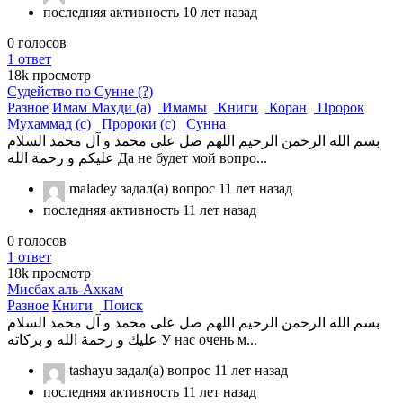
последняя активность 10 лет назад
0
голосов
1
ответ
18k
просмотр
Судейство по Сунне (?)
Разное
Имам Махди (а)
Имамы
Книги
Коран
Пророк
Мухаммад (с)
Пророки (с)
Сунна
بسم الله الرحمن الرحيم اللهم صل على محمد و آل محمد السلام
عليكم و رحمة الله Да не будет мой вопро...
maladey
задал(а) вопрос
11 лет назад
последняя активность 11 лет назад
0
голосов
1
ответ
18k
просмотр
Мисбах аль-Ахкам
Разное
Книги
Поиск
بسم الله الرحمن الرحيم اللهم صل على محمد و آل محمد السلام
عليك و رحمة الله و بركاته У нас очень м...
tashayu
задал(а) вопрос
11 лет назад
последняя активность 11 лет назад