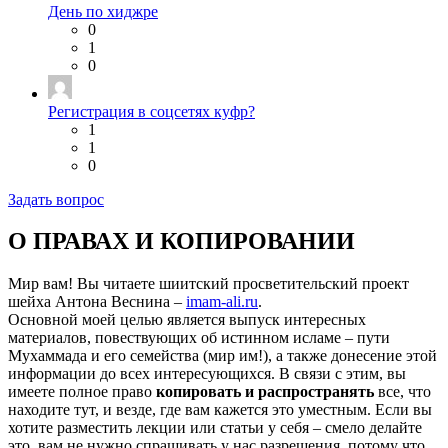
День по хиджре
0
1
0
Регистрация в соцсетях куфр?
1
1
0
Задать вопрос
О ПРАВАХ И КОПИРОВАНИИ
Мир вам! Вы читаете шиитский просветительский проект
шейха Антона Веснина –
imam-ali.ru
.
Основной моей целью является выпуск интересных
материалов, повествующих об истинном исламе – пути
Мухаммада и его семейства (мир им!), а также донесение этой
информации до всех интересующихся. В связи с этим, вы
имеете полное право
копировать и распространять
все, что
находите тут, и везде, где вам кажется это уместным. Если вы
хотите разместить лекции или статьи у себя – смело делайте
это, вам не нужно спрашивать у нас разрешения, потому что