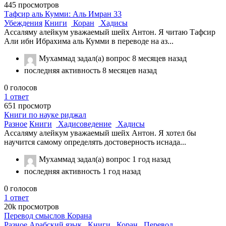
445
просмотров
Тафсир аль Кумми: Аль Имран 33
Убеждения
Книги
Коран
Хадисы
Ассаляму алейкум уважаемый шейх Антон. Я читаю Тафсир
Али ибн Ибрахима аль Кумми в переводе на аз...
Мухаммад
задал(а) вопрос
8 месяцев назад
последняя активность 8 месяцев назад
0
голосов
1
ответ
651
просмотр
Книги по науке риджал
Разное
Книги
Хадисоведение
Хадисы
Ассаляму алейкум уважаемый шейх Антон. Я хотел бы
научится самому определять достоверность иснада...
Мухаммад
задал(а) вопрос
1 год назад
последняя активность 1 год назад
0
голосов
1
ответ
20k
просмотров
Перевод смыслов Корана
Разное
Арабский язык
Книги
Коран
Перевод