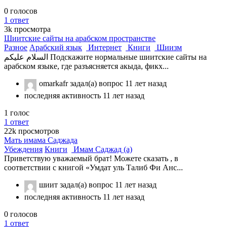
0
голосов
1
ответ
3k
просмотра
Шиитские сайты на арабском пространстве
Разное
Арабский язык
Интернет
Книги
Шиизм
السلام عليكم Подскажите нормальные шиитские сайты на
арабском языке, где разъясняется акыда, фикх...
omarkafr
задал(а) вопрос
11 лет назад
последняя активность 11 лет назад
1
голос
1
ответ
22k
просмотров
Мать имама Саджада
Убеждения
Книги
Имам Саджад (а)
Приветствую уважаемый брат! Можете сказать , в
соответствии с книгой «Умдат уль Талиб Фи Анс...
шиит
задал(а) вопрос
11 лет назад
последняя активность 11 лет назад
0
голосов
1
ответ