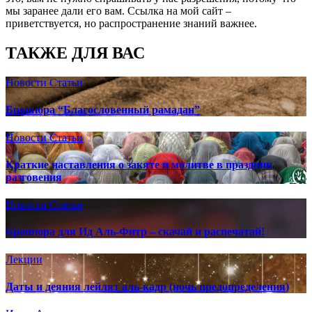
мы заранее дали его вам. Ссылка на мой сайт –
приветствуется, но распространение знаний важнее.
ТАКЖЕ ДЛЯ ВАС
Новости
Статьи
Брошюра “Благословенный рамадан”
Новости
Статьи
Краткие наставления о закяте и молитве в праздник
разговения
Новости
Статьи
Брошюра для Ид Аль-Фитр – скачай и распечатай!
Лекции
Даты и деяния лейлят аль-кадр (ночь предопределения)