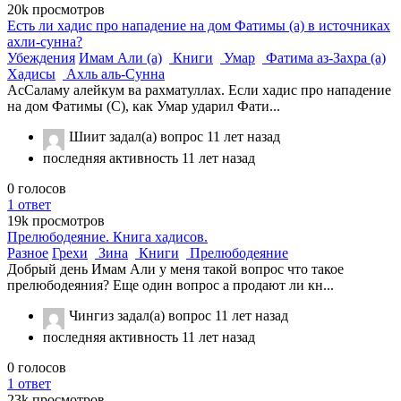
20k
просмотров
Есть ли хадис про нападение на дом Фатимы (а) в источниках
ахли-сунна?
Убеждения
Имам Али (а)
Книги
Умар
Фатима аз-Захра (а)
Хадисы
Ахль аль-Сунна
АсСаламу алейкум ва рахматуллах. Если хадис про нападение
на дом Фатимы (С), как Умар ударил Фати...
Шиит
задал(а) вопрос
11 лет назад
последняя активность 11 лет назад
0
голосов
1
ответ
19k
просмотров
Прелюбодеяние. Книга хадисов.
Разное
Грехи
Зина
Книги
Прелюбодеяние
Добрый день Имам Али у меня такой вопрос что такое
прелюбодеяния? Еще один вопрос а продают ли кн...
Чингиз
задал(а) вопрос
11 лет назад
последняя активность 11 лет назад
0
голосов
1
ответ
23k
просмотров