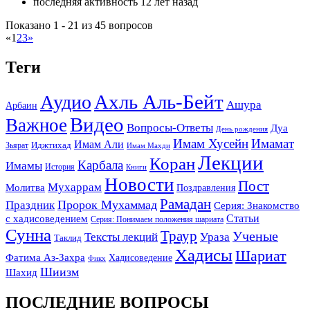
последняя активность 12 лет назад
Показано 1 - 21 из 45 вопросов
«
1
2
3
»
Теги
Ахль Аль-Бейт
Аудио
Ашура
Арбаин
Видео
Важное
Вопросы-Ответы
Дуа
День рождения
Имам Хусейн
Имамат
Имам Али
Зьярат
Иджтихад
Имам Махди
Лекции
Коран
Карбала
Имамы
История
Книги
Новости
Пост
Мухаррам
Молитва
Поздравления
Рамадан
Праздник
Пророк Мухаммад
Серия: Знакомство
Статьи
с хадисоведением
Серия: Понимаем положения шариата
Сунна
Траур
Ученые
Тексты лекций
Ураза
Таклид
Хадисы
Шариат
Фатима Аз-Захра
Хадисоведение
Фикх
Шиизм
Шахид
ПОСЛЕДНИЕ ВОПРОСЫ