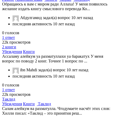
Обращаюсь к вам с миром ради Аллаха! У меня появилось
желание издать книгу смыслового перевода Ко...
Абдулгамид
задал(а) вопрос
10 лет назад
последняя активность 10 лет назад
0
голосов
1
ответ
22k
просмотров
2 книги
Убеждения
Книги
Ассаламу алейкум уа рахматуллахи уа баракатух У меня
вопрос по поводу 2 книг. Точнее 1 вопрос по ...
ibn Mahdi
задал(а) вопрос
10 лет назад
последняя активность 10 лет назад
0
голосов
1
ответ
22k
просмотров
Таклид
Убеждения
Книги
Таклид
Салам алейкум ва рахматулла. Чтодумаете насчёт этих слов:
Хилли писал: «Таклид – это принятия реш...