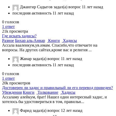
Джангир Садыгов
задал(а) вопрос
11 лет назад
последняя активность 11 лет назад
0
голосов
1
ответ
21k
просмотра
Где искать хадисы?
Разное
Бихар аль-Анвар
Книги
Хадисы
Ассала ваалеикум,ув.имам. Спасибо,что отвечаете на
вопросы. На других сайтах,кроме вас и религия ...
Жанар
задал(а) вопрос
11 лет назад
последняя активность 11 лет назад
0
голосов
1
ответ
20k
просмотров
Достоверен ли хадис и правильный ли его перевод приведен?
Убеждения
Книги
Толкование
Хадисы
Ассаламу алейкум, брат! Нашел один интересный хадис, и
хотелось бы удостовериться в том, правильн...
Фарид
задал(а) вопрос
12 лет назад