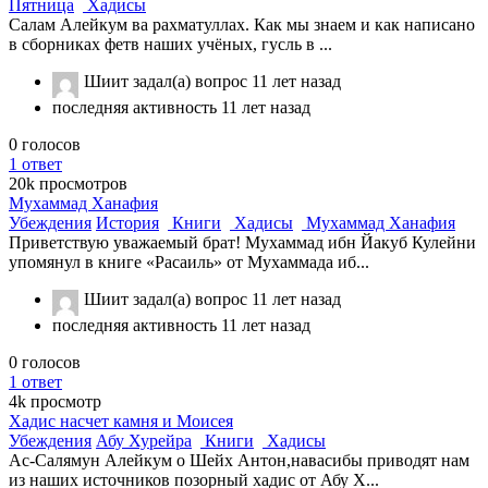
Пятница
Хадисы
Салам Алейкум ва рахматуллах. Как мы знаем и как написано
в сборниках фетв наших учёных, гусль в ...
Шиит
задал(а) вопрос
11 лет назад
последняя активность 11 лет назад
0
голосов
1
ответ
20k
просмотров
Мухаммад Ханафия
Убеждения
История
Книги
Хадисы
Мухаммад Ханафия
Приветствую уважаемый брат! Мухаммад ибн Йакуб Кулейни
упомянул в книге «Расаиль» от Мухаммада иб...
Шиит
задал(а) вопрос
11 лет назад
последняя активность 11 лет назад
0
голосов
1
ответ
4k
просмотр
Хадис насчет камня и Моисея
Убеждения
Абу Хурейра
Книги
Хадисы
Ас-Салямун Алейкум о Шейх Антон,навасибы приводят нам
из наших источников позорный хадис от Абу Х...