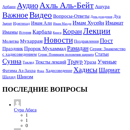
Ахль Аль-Бейт
Аудио
Ашура
Арбаин
Видео
Важное
Вопросы-Ответы
Дуа
День рождения
Имам Хусейн
Имамат
Имам Али
Зьярат
Иджтихад
Имам Махди
Лекции
Коран
Карбала
Имамы
История
Книги
Новости
Пост
Мухаррам
Молитва
Поздравления
Рамадан
Праздник
Пророк Мухаммад
Серия: Знакомство
Статьи
с хадисоведением
Серия: Понимаем положения шариата
Сунна
Траур
Ученые
Тексты лекций
Ураза
Таклид
Хадисы
Шариат
Фатима Аз-Захра
Хадисоведение
Фикх
Шиизм
Шахид
ПОСЛЕДНИЕ ВОПРОСЫ
Сура Абаса
1
1
0