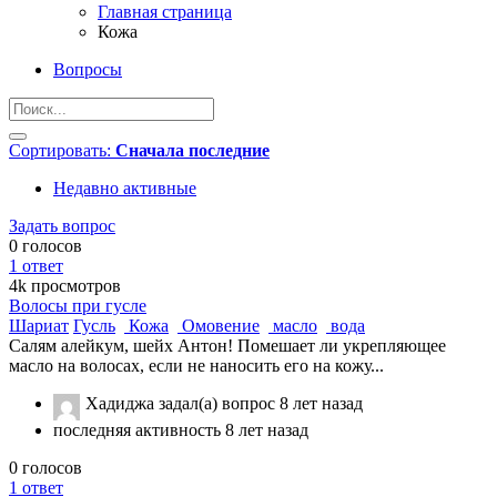
Главная страница
Кожа
Вопросы
Сортировать:
Сначала последние
Недавно активные
Задать вопрос
0
голосов
1
ответ
4k
просмотров
Волосы при гусле
Шариат
Гусль
Кожа
Омовение
масло
вода
Салям алейкум, шейх Антон! Помешает ли укрепляющее
масло на волосах, если не наносить его на кожу...
Хадиджа
задал(а) вопрос
8 лет назад
последняя активность 8 лет назад
0
голосов
1
ответ