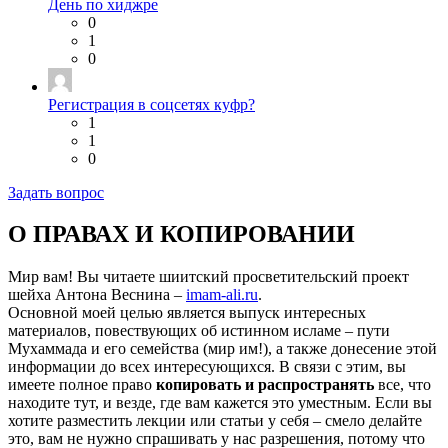
День по хиджре
0
1
0
Регистрация в соцсетях куфр?
1
1
0
Задать вопрос
О ПРАВАХ И КОПИРОВАНИИ
Мир вам! Вы читаете шиитский просветительский проект
шейха Антона Веснина –
imam-ali.ru
.
Основной моей целью является выпуск интересных
материалов, повествующих об истинном исламе – пути
Мухаммада и его семейства (мир им!), а также донесение этой
информации до всех интересующихся. В связи с этим, вы
имеете полное право
копировать и распространять
все, что
находите тут, и везде, где вам кажется это уместным. Если вы
хотите разместить лекции или статьи у себя – смело делайте
это, вам не нужно спрашивать у нас разрешения, потому что