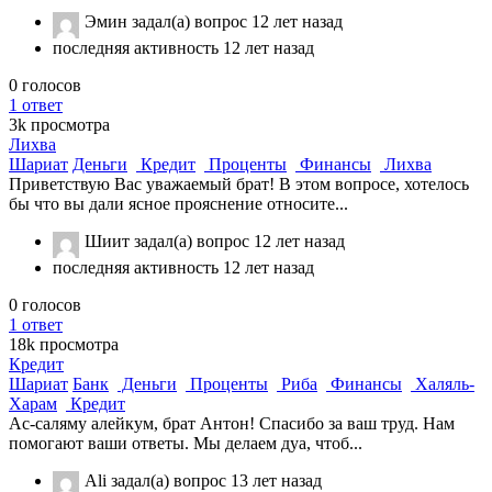
Эмин
задал(а) вопрос
12 лет назад
последняя активность 12 лет назад
0
голосов
1
ответ
3k
просмотра
Лихва
Шариат
Деньги
Кредит
Проценты
Финансы
Лихва
Приветствую Вас уважаемый брат! В этом вопросе, хотелось
бы что вы дали ясное прояснение относите...
Шиит
задал(а) вопрос
12 лет назад
последняя активность 12 лет назад
0
голосов
1
ответ
18k
просмотра
Кредит
Шариат
Банк
Деньги
Проценты
Риба
Финансы
Халяль-
Харам
Кредит
Ас-саляму алейкум, брат Антон! Спасибо за ваш труд. Нам
помогают ваши ответы. Мы делаем дуа, чтоб...
Ali
задал(а) вопрос
13 лет назад