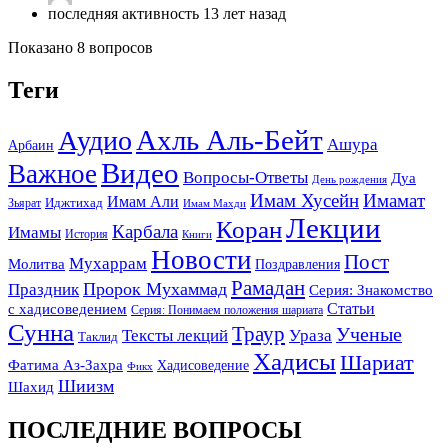
последняя активность 13 лет назад
Показано 8 вопросов
Теги
Ахль Аль-Бейт
Аудио
Ашура
Арбаин
Видео
Важное
Вопросы-Ответы
Дуа
День рождения
Имам Хусейн
Имамат
Имам Али
Зьярат
Иджтихад
Имам Махди
Лекции
Коран
Карбала
Имамы
История
Книги
Новости
Пост
Мухаррам
Молитва
Поздравления
Рамадан
Праздник
Пророк Мухаммад
Серия: Знакомство
Статьи
с хадисоведением
Серия: Понимаем положения шариата
Сунна
Траур
Ученые
Тексты лекций
Ураза
Таклид
Хадисы
Шариат
Фатима Аз-Захра
Хадисоведение
Фикх
Шиизм
Шахид
ПОСЛЕДНИЕ ВОПРОСЫ