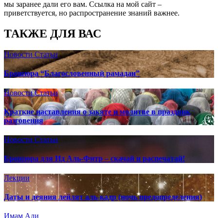
мы заранее дали его вам. Ссылка на мой сайт –
приветствуется, но распространение знаний важнее.
ТАКЖЕ ДЛЯ ВАС
Новости
Статьи
Брошюра “Благословенный рамадан”
Новости
Статьи
Краткие наставления о закяте и молитве в праздник
разговения
Новости
Статьи
Брошюра для Ид Аль-Фитр – скачай и распечатай!
Лекции
Даты и деяния лейлят аль-кадр (ночь предопределения)
Имам Али