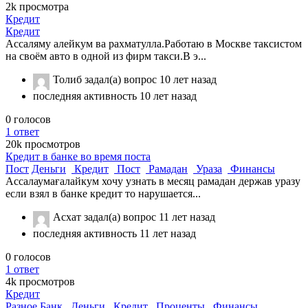
2k
просмотра
Кредит
Кредит
Ассаляму алейкум ва рахматулла.Работаю в Москве таксистом
на своём авто в одной из фирм такси.В э...
Толиб
задал(а) вопрос
10 лет назад
последняя активность 10 лет назад
0
голосов
1
ответ
20k
просмотров
Кредит в банке во время поста
Пост
Деньги
Кредит
Пост
Рамадан
Ураза
Финансы
Ассалаумағалайкум хочу узнать в месяц рамадан держав уразу
если взял в банке кредит то нарушается...
Асхат
задал(а) вопрос
11 лет назад
последняя активность 11 лет назад
0
голосов
1
ответ
4k
просмотров
Кредит
Разное
Банк
Деньги
Кредит
Проценты
Финансы