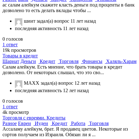
ас салам алейкум скажите класть деньги под проценты в банк
дозволено то есть делать вклады чтобы ...
шиит
задал(а) вопрос
11 лет назад
последняя активность 11 лет назад
0
голосов
1
ответ
19k
просмотров
Товары в кредит
Шариат
Деньги
Кредит
Торговля
Финансы
Халяль-Харам
Салам алейкум. Есть мнение, что брать товары в кредит
дозволено. От некоторых слышал, что это сво...
МАХХ
задал(а) вопрос
12 лет назад
последняя активность 12 лет назад
0
голосов
1
ответ
4k
просмотр
Торговля с евреями. Кредиты
Разное
Евреи
Иудеи
Кредит
Работа
Торговля
Ассаламу алейкум, брат. Я продавец цветов. Некоторые из
сортов получаем из Израиля. Обязан ли я ...