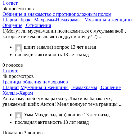
1
ответ
5k
просмотров
Общение и знакомство с противоположным полом
Шариат
Брак
Махрамы-Намахрамы
Мужчины и женщины
Общение
Отношения
1)Могут ли мусульманин познакомиться с мусульманкой ,
которые не кем не являются друг к другу? 2)...
шиит
задал(а) вопрос
13 лет назад
последняя активность 13 лет назад
0
голосов
1
ответ
4k
просмотров
Границы общения намахрамов
Шариат
Мужчины и женщины
Намахрамы
Общение
Халяль-Харам
Ас-саламу алейкум ва рахмату-Ллахи ва баракатух,
уважаемый шейх Антон! Меня волнует тема границы ...
Умм Махди
задал(а) вопрос
13 лет назад
последняя активность 13 лет назад
Показано 3 вопроса