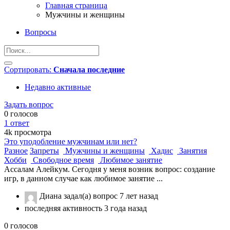
Главная страница
Мужчины и женщины
Вопросы
Сортировать:
Сначала последние
Недавно активные
Задать вопрос
0
голосов
1
ответ
4k
просмотра
Это уподобление мужчинам или нет?
Разное
Запреты
Мужчины и женщины
Хадис
Занятия
Хобби
Свободное время
Любимое занятие
Ассалам Алейкум. Сегодня у меня возник вопрос: создание
игр, в данном случае как любимое занятие ...
Диана
задал(а) вопрос
7 лет назад
последняя активность 3 года назад
0
голосов