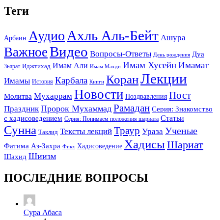
Теги
Ахль Аль-Бейт
Аудио
Ашура
Арбаин
Видео
Важное
Вопросы-Ответы
Дуа
День рождения
Имам Хусейн
Имамат
Имам Али
Зьярат
Иджтихад
Имам Махди
Лекции
Коран
Карбала
Имамы
История
Книги
Новости
Пост
Мухаррам
Молитва
Поздравления
Рамадан
Праздник
Пророк Мухаммад
Серия: Знакомство
Статьи
с хадисоведением
Серия: Понимаем положения шариата
Сунна
Траур
Ученые
Тексты лекций
Ураза
Таклид
Хадисы
Шариат
Фатима Аз-Захра
Хадисоведение
Фикх
Шиизм
Шахид
ПОСЛЕДНИЕ ВОПРОСЫ
Сура Абаса