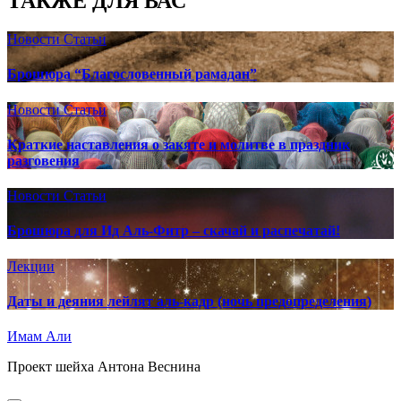
ТАКЖЕ ДЛЯ ВАС
Новости
Статьи
Брошюра “Благословенный рамадан”
Новости
Статьи
Краткие наставления о закяте и молитве в праздник
разговения
Новости
Статьи
Брошюра для Ид Аль-Фитр – скачай и распечатай!
Лекции
Даты и деяния лейлят аль-кадр (ночь предопределения)
Имам Али
Проект шейха Антона Веснина