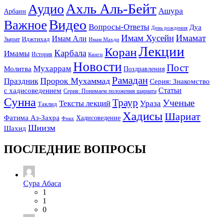
Ахль Аль-Бейт
Аудио
Ашура
Арбаин
Видео
Важное
Вопросы-Ответы
Дуа
День рождения
Имам Хусейн
Имамат
Имам Али
Зьярат
Иджтихад
Имам Махди
Лекции
Коран
Карбала
Имамы
История
Книги
Новости
Пост
Мухаррам
Молитва
Поздравления
Рамадан
Праздник
Пророк Мухаммад
Серия: Знакомство
Статьи
с хадисоведением
Серия: Понимаем положения шариата
Сунна
Траур
Ученые
Тексты лекций
Ураза
Таклид
Хадисы
Шариат
Фатима Аз-Захра
Хадисоведение
Фикх
Шиизм
Шахид
ПОСЛЕДНИЕ ВОПРОСЫ
Сура Абаса
1
1
0