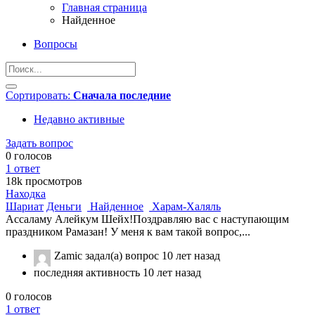
Главная страница
Найденное
Вопросы
Сортировать:
Сначала последние
Недавно активные
Задать вопрос
0
голосов
1
ответ
18k
просмотров
Находка
Шариат
Деньги
Найденное
Харам-Халяль
Ассаламу Алейкум Шейх!Поздравляю вас с наступающим
праздником Рамазан! У меня к вам такой вопрос,...
Zamic
задал(а) вопрос
10 лет назад
последняя активность 10 лет назад
0
голосов
1
ответ