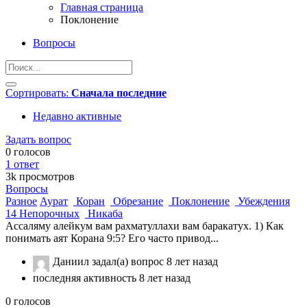
Главная страница
Поклонение
Вопросы
Сортировать:
Сначала последние
Недавно активные
Задать вопрос
0
голосов
1
ответ
3k
просмотров
Вопросы
Разное
Аурат
Коран
Обрезание
Поклонение
Убеждения
14 Непорочных
Никаба
Ассаляму алейкум вам рахматуллахи вам баракатух. 1) Как
понимать аят Корана 9:5? Его часто привод...
Даниил
задал(а) вопрос
8 лет назад
последняя активность 8 лет назад
0
голосов