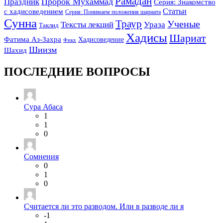
Рамадан
Праздник
Пророк Мухаммад
Серия: Знакомство
Статьи
с хадисоведением
Серия: Понимаем положения шариата
Сунна
Траур
Ученые
Тексты лекций
Ураза
Таклид
Хадисы
Шариат
Фатима Аз-Захра
Хадисоведение
Фикх
Шиизм
Шахид
ПОСЛЕДНИЕ ВОПРОСЫ
Сура Абаса
1
1
0
Сомнения
0
1
0
Считается ли это разводом. Или в разводе ли я
-1