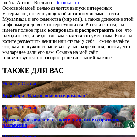
шейха Антона Веснина –
imam-ali.ru
.
Основной моей целью является выпуск интересных
материалов, повествующих об истинном исламе – пути
Мухаммада и его семейства (мир им!), а также донесение этой
информации до всех интересующихся. В связи с этим, вы
имеете полное право
копировать и распространять
все, что
находите тут, и везде, где вам кажется это уместным. Если вы
хотите разместить лекции или статьи у себя – смело делайте
это, вам не нужно спрашивать у нас разрешения, потому что
мы заранее дали его вам. Ссылка на мой сайт –
приветствуется, но распространение знаний важнее.
ТАКЖЕ ДЛЯ ВАС
Новости
Статьи
Брошюра “Благословенный рамадан”
Новости
Статьи
Краткие наставления о закяте и молитве в праздник
разговения