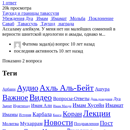
1
ответ
20k
просмотра
Таухид и границы тавассуля
Убеждения
Дуа
Имам
Имамат
Мольба
Поклонение
Саваб
Тавассуль
Таухид
награда
Ассаламу алейкум. У меня нет ни малейших сомнений в
верности шиитской идеологии и акыды, однако м...
Фатима
задал(а) вопрос
10 лет назад
последняя активность 10 лет назад
Показано 2 вопроса
Теги
Ахль Аль-Бейт
Аудио
Ашура
Арбаин
Видео
Важное
Вопросы-Ответы
Дуа
День рождения
Имам Хусейн
Имамат
Имам Али
Зьярат
Иджтихад
Имам Махди
Лекции
Коран
Карбала
Имамы
История
Книги
Новости
Пост
Мухаррам
Молитва
Поздравления