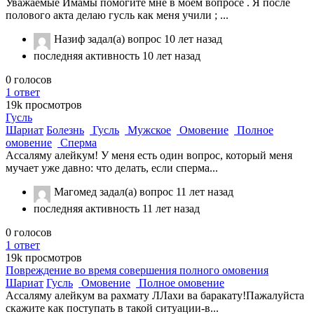
Уважаемые Имамы помогите мне в моем вопросе . Я после
полового акта делаю гусль как меня учили ; ...
Назиф
задал(а) вопрос
10 лет назад
последняя активность 10 лет назад
0
голосов
1
ответ
19k
просмотров
Гусль
Шариат
Болезнь
Гусль
Мужское
Омовение
Полное
омовение
Сперма
Ассаляму алейкум! У меня есть один вопрос, который меня
мучает уже давно: что делать, если сперма...
Магомед
задал(а) вопрос
11 лет назад
последняя активность 11 лет назад
0
голосов
1
ответ
19k
просмотров
Повреждение во время совершения полного омовения
Шариат
Гусль
Омовение
Полное омовение
Ассаляму алейкум ва рахмату ЛЛахи ва баракату!Пажалуйста
скажите как поступать в такой ситуации-в...