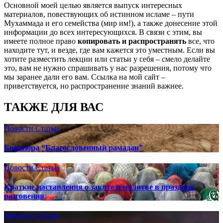
Основной моей целью является выпуск интересных
материалов, повествующих об истинном исламе – пути
Мухаммада и его семейства (мир им!), а также донесение этой
информации до всех интересующихся. В связи с этим, вы
имеете полное право
копировать и распространять
все, что
находите тут, и везде, где вам кажется это уместным. Если вы
хотите разместить лекции или статьи у себя – смело делайте
это, вам не нужно спрашивать у нас разрешения, потому что
мы заранее дали его вам. Ссылка на мой сайт –
приветствуется, но распространение знаний важнее.
ТАКЖЕ ДЛЯ ВАС
Новости
Статьи
Брошюра “Благословенный рамадан”
Новости
Статьи
Краткие наставления о закяте и молитве в праздник
разговения
Новости
Статьи