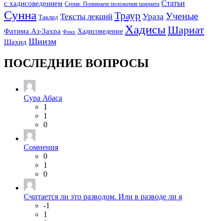
Статьи
с хадисоведением
Серия: Понимаем положения шариата
Сунна
Траур
Ученые
Тексты лекций
Ураза
Таклид
Хадисы
Шариат
Фатима Аз-Захра
Хадисоведение
Фикх
Шиизм
Шахид
ПОСЛЕДНИЕ ВОПРОСЫ
Сура Абаса
1
1
0
Сомнения
0
1
0
Считается ли это разводом. Или в разводе ли я
-1
1