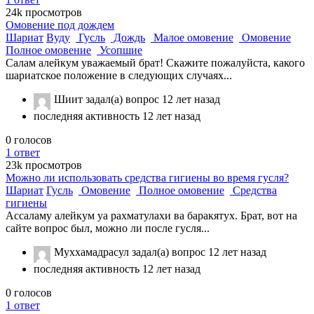
24k
просмотров
Омовение под дождем
Шариат
Вуду
Гусль
Дождь
Малое омовение
Омовение
Полное омовение
Усопшие
Салам алейкум уважаемый брат! Скажите пожалуйста, какого
шариатское положение в следующих случаях...
Шиит
задал(а) вопрос
12 лет назад
последняя активность 12 лет назад
0
голосов
1
ответ
23k
просмотров
Можно ли использовать средства гигиены во время гусля?
Шариат
Гусль
Омовение
Полное омовение
Средства
гигиены
Ассаламу алейкум уа рахматулахи ва баракятух. Брат, вот на
сайте вопрос был, можно ли после гусля...
Муххамадрасул
задал(а) вопрос
12 лет назад
последняя активность 12 лет назад
0
голосов
1
ответ