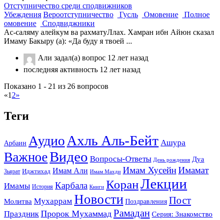
Отступничество среди сподвижников
Убеждения
Вероотступничество
Гусль
Омовение
Полное
омовение
Сподвиджники
Ас-саляму алейкум ва рахматуЛлах. Хамран ибн Айюн сказал
Имаму Бакыру (а): «Да буду я твоей ...
Али
задал(а) вопрос
12 лет назад
последняя активность 12 лет назад
Показано 1 - 21 из 26 вопросов
«
1
2
»
Теги
Ахль Аль-Бейт
Аудио
Ашура
Арбаин
Видео
Важное
Вопросы-Ответы
Дуа
День рождения
Имам Хусейн
Имамат
Имам Али
Зьярат
Иджтихад
Имам Махди
Лекции
Коран
Карбала
Имамы
История
Книги
Новости
Пост
Мухаррам
Молитва
Поздравления
Рамадан
Праздник
Пророк Мухаммад
Серия: Знакомство