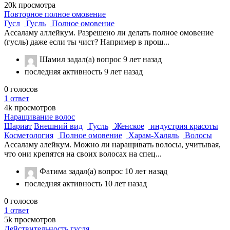
20k
просмотра
Повторное полное омовение
Гусл
Гусль
Полное омовение
Ассаламу аллейкум. Разрешено ли делать полное омовение
(гусль) даже если ты чист? Например в прош...
Шамил
задал(а) вопрос
9 лет назад
последняя активность 9 лет назад
0
голосов
1
ответ
4k
просмотров
Наращивание волос
Шариат
Внешний вид
Гусль
Женское
индустрия красоты
Косметология
Полное омовение
Харам-Халяль
Волосы
Ассаламу алейкум. Можно ли наращивать волосы, учитывая,
что они крепятся на своих волосах на спец...
Фатима
задал(а) вопрос
10 лет назад
последняя активность 10 лет назад
0
голосов
1
ответ
5k
просмотров
Действительность гусля