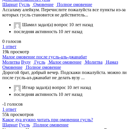
Шариат
Гусль
Омовение
Полное омовение
Ассаламу алейкум. Перечислите пожалуйста все пункты из-за
которых гусль становится не действитель...
Шамил
задал(а) вопрос
10 лет назад
последняя активность 10 лет назад
0
голосов
1
ответ
19k
просмотр
Малое омовение после гусль-аль-джанабат
Молитва
Вуду
Гусль
Малое омовение
Молитва
Намаз
Омовение
Полное омовение
Дорогой брат, добрый вечер. Подскажи пожалуйста. можно ли
после гусль-ал-джанабат не делать вузу ...
Игнар
задал(а) вопрос
10 лет назад
последняя активность 10 лет назад
-1
голосов
1
ответ
55k
просмотров
Какое дуа нужно читать при омовении гусль?
Шариат
Гусль
Полное омовение