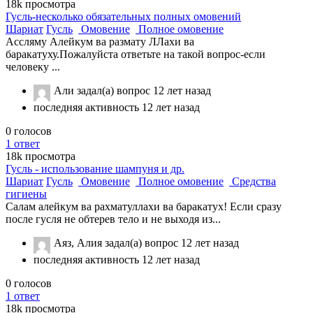
18k
просмотра
Гусль-несколько обязательных полных омовений
Шариат
Гусль
Омовение
Полное омовение
Ассляму Алейкум ва размату ЛЛахи ва
баракатуху.Пожалуйста ответьте на такой вопрос-если
человеку ...
Али
задал(а) вопрос
12 лет назад
последняя активность 12 лет назад
0
голосов
1
ответ
18k
просмотра
Гусль - использование шампуня и др.
Шариат
Гусль
Омовение
Полное омовение
Средства
гигиены
Салам алейкум ва рахматуллахи ва баракатух! Если сразу
после гусля не обтерев тело и не выходя из...
Аяз, Алия
задал(а) вопрос
12 лет назад
последняя активность 12 лет назад
0
голосов
1
ответ
18k
просмотра