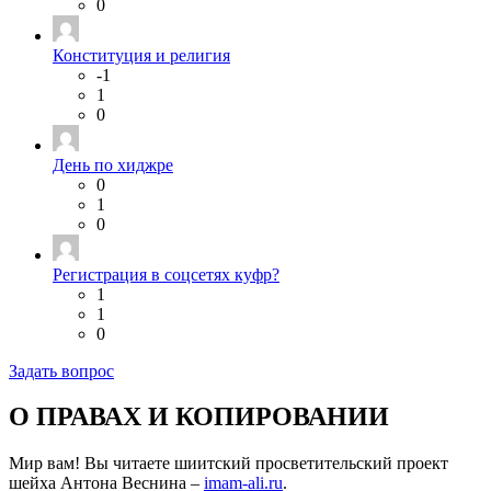
0
Конституция и религия
-1
1
0
День по хиджре
0
1
0
Регистрация в соцсетях куфр?
1
1
0
Задать вопрос
О ПРАВАХ И КОПИРОВАНИИ
Мир вам! Вы читаете шиитский просветительский проект
шейха Антона Веснина –
imam-ali.ru
.