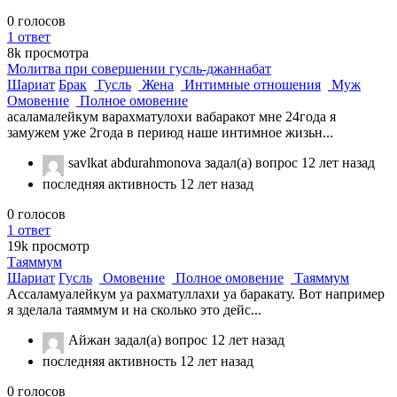
0
голосов
1
ответ
8k
просмотра
Молитва при совершении гусль-джаннабат
Шариат
Брак
Гусль
Жена
Интимные отношения
Муж
Омовение
Полное омовение
асаламалейкум варахматулохи вабаракот мне 24года я
замужем уже 2года в периюд наше интимное жизьн...
savlkat abdurahmonova
задал(а) вопрос
12 лет назад
последняя активность 12 лет назад
0
голосов
1
ответ
19k
просмотр
Таяммум
Шариат
Гусль
Омовение
Полное омовение
Таяммум
Ассаламуалейкум уа рахматуллахи уа баракату. Вот например
я зделала таяммум и на сколько это дейс...
Айжан
задал(а) вопрос
12 лет назад
последняя активность 12 лет назад
0
голосов