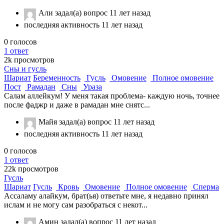
Али
задал(а) вопрос
11 лет назад
последняя активность 11 лет назад
0
голосов
1
ответ
2k
просмотров
Сны и гусль
Шариат
Беременность
Гусль
Омовение
Полное омовение
Пост
Рамадан
Сны
Ураза
Салам аллейкум! У меня такая проблема- каждую ночь, точнее
после фаджр и даже в рамадан мне снятс...
Майя
задал(а) вопрос
11 лет назад
последняя активность 11 лет назад
0
голосов
1
ответ
22k
просмотров
Гусль
Шариат
Гусль
Кровь
Омовение
Полное омовение
Сперма
Ассаламу алайкум, брат(ья) ответьте мне, я недавно принял
ислам и не могу сам разобраться с некот...
Амин
задал(а) вопрос
11 лет назад