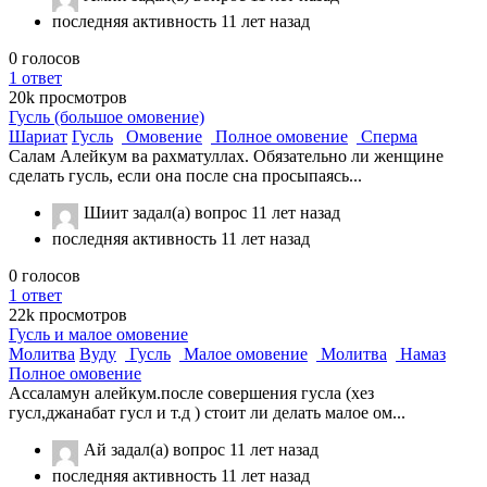
последняя активность 11 лет назад
0
голосов
1
ответ
20k
просмотров
Гусль (большое омовение)
Шариат
Гусль
Омовение
Полное омовение
Сперма
Салам Алейкум ва рахматуллах. Обязательно ли женщине
сделать гусль, если она после сна просыпаясь...
Шиит
задал(а) вопрос
11 лет назад
последняя активность 11 лет назад
0
голосов
1
ответ
22k
просмотров
Гусль и малое омовение
Молитва
Вуду
Гусль
Малое омовение
Молитва
Намаз
Полное омовение
Ассаламун алейкум.после совершения гусла (хез
гусл,джанабат гусл и т.д ) стоит ли делать малое ом...
Ай
задал(а) вопрос
11 лет назад
последняя активность 11 лет назад