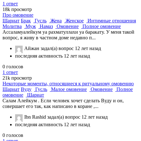
1
ответ
18k
просмотр
Про омовение
Шариат
Брак
Гусль
Жена
Женское
Интимные отношения
Молитва
Муж
Намаз
Омовение
Полное омовение
Ассаламуалейкум уа рахматуллахи уа баракату. У меня такой
вопрос, я живу в частном доме недавно п...
Айжан
задал(а) вопрос
12 лет назад
последняя активность 12 лет назад
0
голосов
1
ответ
21k
просмотр
Некоторые моменты, относящиеся к ритуальному омовению
Шариат
Вуду
Гусль
Малое омовение
Омовение
Полное
омовение
Шариат
Салам Алейкум . Если человек хочет сделать Вуду и он,
совершает его так, как написано в коране ,...
Ibn Rashid
задал(а) вопрос
12 лет назад
последняя активность 12 лет назад
0
голосов
1
ответ