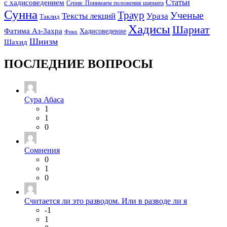
Статьи
с хадисоведением
Серия: Понимаем положения шариата
Сунна
Траур
Ученые
Тексты лекций
Ураза
Таклид
Хадисы
Шариат
Фатима Аз-Захра
Хадисоведение
Фикх
Шиизм
Шахид
ПОСЛЕДНИЕ ВОПРОСЫ
Сура Абаса
1
1
0
Сомнения
0
1
0
Считается ли это разводом. Или в разводе ли я
-1
1