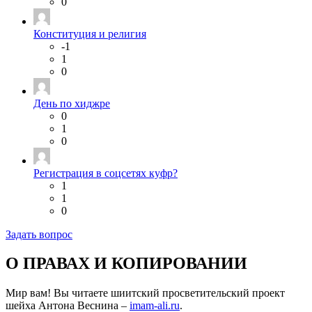
0
Конституция и религия
-1
1
0
День по хиджре
0
1
0
Регистрация в соцсетях куфр?
1
1
0
Задать вопрос
О ПРАВАХ И КОПИРОВАНИИ
Мир вам! Вы читаете шиитский просветительский проект
шейха Антона Веснина –
imam-ali.ru
.