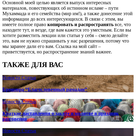
Основной моей целью является выпуск интересных
материалов, повествующих об истинном исламе – пути
Мухаммада и его семейства (мир им!), а также донесение этой
информации до всех интересующихся. В связи с этим, вы
имеете полное право
копировать и распространять
все, что
находите тут, и везде, где вам кажется это уместным. Если вы
хотите разместить лекции или статьи у себя – смело делайте
это, вам не нужно спрашивать у нас разрешения, потому что
мы заранее дали его вам. Ссылка на мой сайт –
приветствуется, но распространение знаний важнее.
ТАКЖЕ ДЛЯ ВАС
Новости
Статьи
Брошюра “Благословенный рамадан”
Новости
Статьи
Краткие наставления о закяте и молитве в праздник
разговения
Новости
Статьи