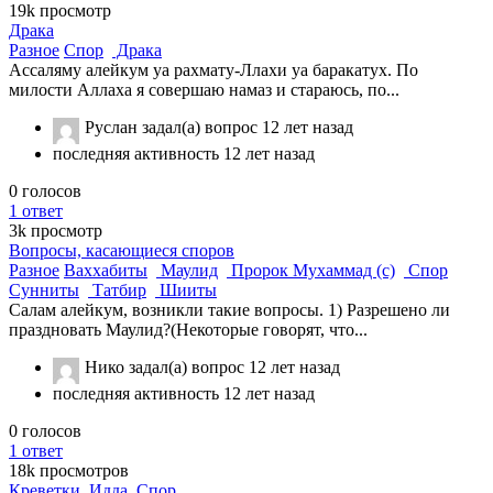
19k
просмотр
Драка
Разное
Спор
Драка
Ассаляму алейкум уа рахмату-Ллахи уа баракатух. По
милости Аллаха я совершаю намаз и стараюсь, по...
Руслан
задал(а) вопрос
12 лет назад
последняя активность 12 лет назад
0
голосов
1
ответ
3k
просмотр
Вопросы, касающиеся споров
Разное
Ваххабиты
Маулид
Пророк Мухаммад (с)
Спор
Сунниты
Татбир
Шииты
Салам алейкум, возникли такие вопросы. 1) Разрешено ли
праздновать Маулид?(Некоторые говорят, что...
Нико
задал(а) вопрос
12 лет назад
последняя активность 12 лет назад
0
голосов
1
ответ
18k
просмотров
Креветки. Идда. Спор