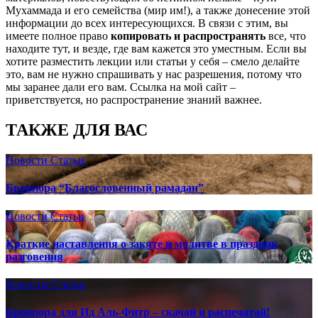
Мухаммада и его семейства (мир им!), а также донесение этой
информации до всех интересующихся. В связи с этим, вы
имеете полное право
копировать и распространять
все, что
находите тут, и везде, где вам кажется это уместным. Если вы
хотите разместить лекции или статьи у себя – смело делайте
это, вам не нужно спрашивать у нас разрешения, потому что
мы заранее дали его вам. Ссылка на мой сайт –
приветствуется, но распространение знаний важнее.
ТАКЖЕ ДЛЯ ВАС
Новости
Статьи
Брошюра “Благословенный рамадан”
Новости
Статьи
Краткие наставления о закяте и молитве в праздник
разговения
Новости
Статьи
Брошюра для Ид Аль-Фитр – скачай и распечатай!