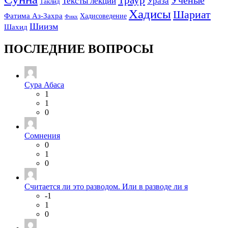
Тексты лекций
Ураза
Таклид
Хадисы
Шариат
Фатима Аз-Захра
Хадисоведение
Фикх
Шиизм
Шахид
ПОСЛЕДНИЕ ВОПРОСЫ
Сура Абаса
1
1
0
Сомнения
0
1
0
Считается ли это разводом. Или в разводе ли я
-1
1
0