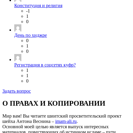
Конституция и религия
-1
1
0
День по хиджре
0
1
0
Регистрация в соцсетях куфр?
1
1
0
Задать вопрос
О ПРАВАХ И КОПИРОВАНИИ
Мир вам! Вы читаете шиитский просветительский проект
шейха Антона Веснина –
imam-ali.ru
.
Основной моей целью является выпуск интересных
материалов, повествующих об истинном исламе – пути