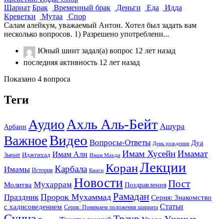
Шариат
Брак
Временный брак
Деньги
Еда
Идда
Креветки
Мутаа
Спор
Салам алейкум, уважаемый Антон. Хотел был задать вам
несколько вопросов. 1) Разрешено употреблени...
Юный шиит
задал(а) вопрос
12 лет назад
последняя активность 12 лет назад
Показано 4 вопроса
Теги
Ахль Аль-Бейт
Аудио
Ашура
Арбаин
Видео
Важное
Вопросы-Ответы
Дуа
День рождения
Имам Хусейн
Имамат
Имам Али
Зьярат
Иджтихад
Имам Махди
Лекции
Коран
Карбала
Имамы
История
Книги
Новости
Пост
Мухаррам
Молитва
Поздравления
Рамадан
Праздник
Пророк Мухаммад
Серия: Знакомство
Статьи
с хадисоведением
Серия: Понимаем положения шариата
Сунна
Траур
Ученые