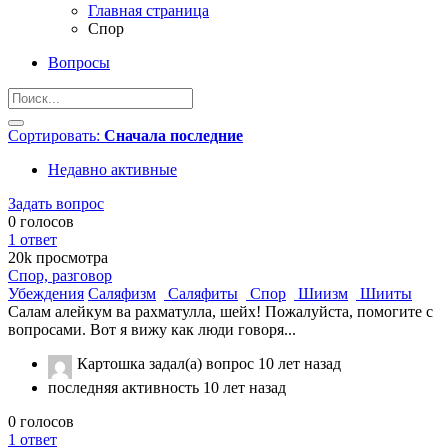
Главная страница
Спор
Вопросы
Сортировать:
Сначала последние
Недавно активные
Задать вопрос
0
голосов
1
ответ
20k
просмотра
Спор, разговор
Убеждения
Саляфизм
Саляфиты
Спор
Шиизм
Шииты
Салам алейкум ва рахматулла, шейх! Пожалуйста, помогите с
вопросами. Вот я вижу как люди говоря...
Картошка
задал(а) вопрос
10 лет назад
последняя активность 10 лет назад
0
голосов
1
ответ