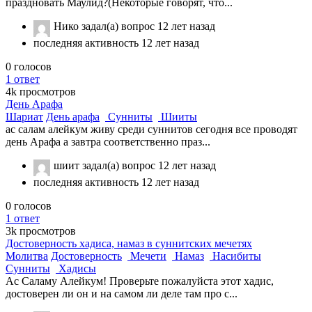
праздновать Маулид?(Некоторые говорят, что...
Нико
задал(а) вопрос
12 лет назад
последняя активность 12 лет назад
0
голосов
1
ответ
4k
просмотров
День Арафа
Шариат
День арафа
Сунниты
Шииты
ас салам алейкум живу среди суннитов сегодня все проводят
день Арафа а завтра соответственно праз...
шиит
задал(а) вопрос
12 лет назад
последняя активность 12 лет назад
0
голосов
1
ответ
3k
просмотров
Достоверность хадиса, намаз в суннитских мечетях
Молитва
Достоверность
Мечети
Намаз
Насибиты
Сунниты
Хадисы
Ас Саламу Алейкум! Проверьте пожалуйста этот хадис,
достоверен ли он и на самом ли деле там про с...