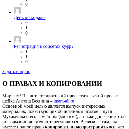
0
День по хиджре
0
1
0
Регистрация в соцсетях куфр?
1
1
0
Задать вопрос
О ПРАВАХ И КОПИРОВАНИИ
Мир вам! Вы читаете шиитский просветительский проект
шейха Антона Веснина –
imam-ali.ru
.
Основной моей целью является выпуск интересных
материалов, повествующих об истинном исламе – пути
Мухаммада и его семейства (мир им!), а также донесение этой
информации до всех интересующихся. В связи с этим, вы
имеете полное право
копировать и распространять
все, что