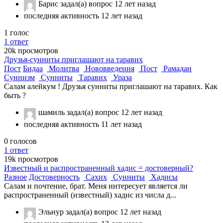
Барис
задал(а) вопрос
12 лет назад
последняя активность 12 лет назад
1
голос
1
ответ
20k
просмотров
Друзья-сунниты приглашают на таравих
Пост
Бидаа
Молитва
Нововведения
Пост
Рамадан
Суннизм
Сунниты
Таравих
Ураза
Салам алейкум ! Друзья сунниты приглашают на таравих. Как
быть ?
шамиль
задал(а) вопрос
12 лет назад
последняя активность 11 лет назад
0
голосов
1
ответ
19k
просмотров
Известный и распространенный хадис = достоверный?
Разное
Достоверность
Сахих
Сунниты
Хадисы
Салам и почтение, брат. Меня интересует является ли
распространенный (известный) хадис из числа д...
Эльнур
задал(а) вопрос
12 лет назад