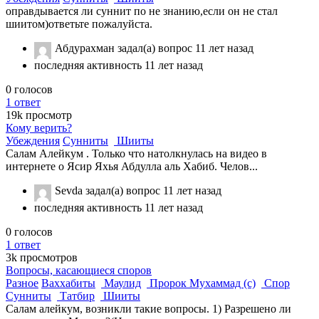
оправдывается ли суннит по не знанию,если он не стал
шиитом)ответьте пожалуйста.
Абдурахман
задал(а) вопрос
11 лет назад
последняя активность 11 лет назад
0
голосов
1
ответ
19k
просмотр
Кому верить?
Убеждения
Сунниты
Шииты
Салам Алейкум . Только что натолкнулась на видео в
интернете о Ясир Яхья Абдулла аль Хабиб. Челов...
Sevda
задал(а) вопрос
11 лет назад
последняя активность 11 лет назад
0
голосов
1
ответ
3k
просмотров
Вопросы, касающиеся споров
Разное
Ваххабиты
Маулид
Пророк Мухаммад (с)
Спор
Сунниты
Татбир
Шииты
Салам алейкум, возникли такие вопросы. 1) Разрешено ли