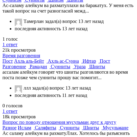
Ас-саламу алейкум ва рахматуллахи ва баракатух. У меня есть
такой вопрос на счет разногласий межд...
Тамерлан
задал(а) вопрос
13 лет назад
последняя активность 13 лет назад
1
голос
1
ответ
21k
просмотров
Время разговения
Пост
Ахль аль-Бейт
Ахль ас-Сунна
Ифтар
Пост
Разговение
Рамадан
Сунниты
Ураза
Шииты
ассалам алейкум говорят что шииты разговляются во время
поста позже чем сунниты прошу вас помогит...
ллл
задал(а) вопрос
13 лет назад
последняя активность 11 лет назад
0
голосов
1
ответ
18k
просмотров
Вопрос по поводу отношения мусульман друг к другу
Разное
Ислам
Саляфиты
Сунниты
Шииты
Мусульмане
Ас саламу алейкум ва рахматуЛлах. Хотелось бы разъяснить