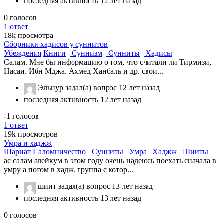
последняя активность 12 лет назад
0
голосов
1
ответ
18k
просмотра
Сборники хадисов у суннитов
Убеждения
Книги
Суннизм
Сунниты
Хадисы
Салам. Мне бы информацию о том, что считали ли Тирмизи,
Насаи, Ибн Мджа, Ахмед Ханбаль и др. свои...
Эльнур
задал(а) вопрос
12 лет назад
последняя активность 12 лет назад
-1
голосов
1
ответ
19k
просмотров
Умра и хаджж
Шариат
Паломничество
Сунниты
Умра
Хаджж
Шииты
ас салам алейкум в этом году очень надеюсь поехать сначала в
умру а потом в хадж. группа с котор...
шиит
задал(а) вопрос
13 лет назад
последняя активность 13 лет назад
0
голосов