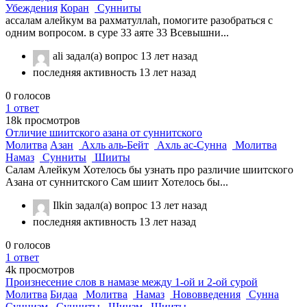
Убеждения
Коран
Сунниты
ассалам алейкум ва рахматуллаh, помогите разобраться с
одним вопросом. в суре 33 аяте 33 Всевышни...
ali
задал(а) вопрос
13 лет назад
последняя активность 13 лет назад
0
голосов
1
ответ
18k
просмотров
Отличие шиитского азана от суннитского
Молитва
Азан
Ахль аль-Бейт
Ахль ас-Сунна
Молитва
Намаз
Сунниты
Шииты
Салам Алейкум Хотелось бы узнать про различие шиитского
Азана от суннитского Сам шиит Хотелось бы...
Ilkin
задал(а) вопрос
13 лет назад
последняя активность 13 лет назад
0
голосов
1
ответ
4k
просмотров
Произнесение слов в намазе между 1-ой и 2-ой сурой
Молитва
Бидаа
Молитва
Намаз
Нововведения
Сунна
Суннизм
Сунниты
Шиизм
Шииты