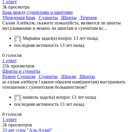
1
ответ
3k
просмотра
Брак между суннитами и шиитами
Убеждения
Брак
Сунниты
Шииты
Течения
Салам Алейкум, скажите пожалуйста, являются ли шииты
мусульманами и можно ли шиитам и суннитам вс...
Марьяна
задал(а) вопрос
13 лет назад
последняя активность 13 лет назад
0
голосов
1
ответ
21k
просмотров
Шииты и сунниты
Разное
Суннизм
Сунниты
Шиизм
Шииты
ас-салам алейкум ! каким образом нам(шиитам) выстраивать
отношения с суннитским большинством?
шамиль
задал(а) вопрос
13 лет назад
последняя активность 13 лет назад
0
голосов
1
ответ
2k
просмотров
33 аят суры "Аль-Ахзаб"