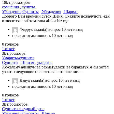
18k
просмотров
сомнения , суниты
Убеждения
Сунниты
Убеждения
Шариат
Доброго Вам времени суток Шейх. Скажите пожалуйста -как
относится к сайтом типа al shia.biz где...
Фаррух
задал(а) вопрос
10 лет назад
последняя активность 10 лет назад
0
голосов
1
ответ
3k
просмотра
Умариты-сунниты
Сунниты
Шиизм
умариты
Ас-саламу алейкум ва рахматуллахи ва баракатух Я бы хотел
узнать следующие положения в отношении ...
Давуд
задал(а) вопрос
10 лет назад
последняя активность 10 лет назад
0
голосов
1
ответ
3k
просмотров
Сунниты в судный день
Убеждения
Сунниты
Шииты