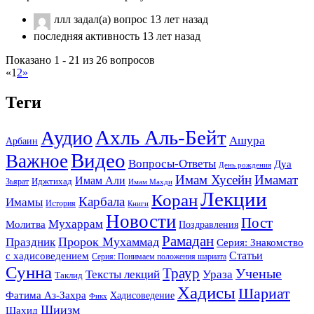
ллл
задал(а) вопрос
13 лет назад
последняя активность 13 лет назад
Показано 1 - 21 из 26 вопросов
«
1
2
»
Теги
Ахль Аль-Бейт
Аудио
Ашура
Арбаин
Видео
Важное
Вопросы-Ответы
Дуа
День рождения
Имам Хусейн
Имамат
Имам Али
Зьярат
Иджтихад
Имам Махди
Лекции
Коран
Карбала
Имамы
История
Книги
Новости
Пост
Мухаррам
Молитва
Поздравления
Рамадан
Праздник
Пророк Мухаммад
Серия: Знакомство
Статьи
с хадисоведением
Серия: Понимаем положения шариата
Сунна
Траур
Ученые
Тексты лекций
Ураза
Таклид
Хадисы
Шариат
Фатима Аз-Захра
Хадисоведение
Фикх
Шиизм
Шахид