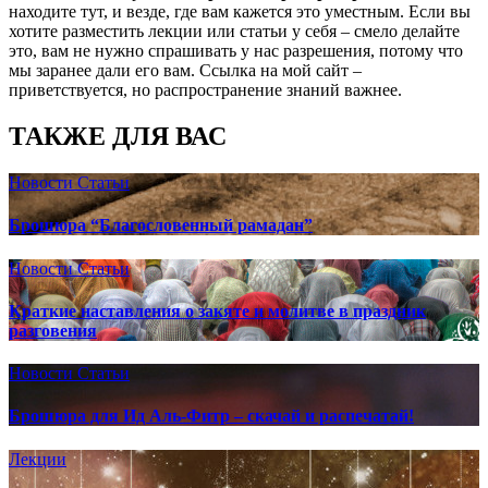
находите тут, и везде, где вам кажется это уместным. Если вы
хотите разместить лекции или статьи у себя – смело делайте
это, вам не нужно спрашивать у нас разрешения, потому что
мы заранее дали его вам. Ссылка на мой сайт –
приветствуется, но распространение знаний важнее.
ТАКЖЕ ДЛЯ ВАС
Новости
Статьи
Брошюра “Благословенный рамадан”
Новости
Статьи
Краткие наставления о закяте и молитве в праздник
разговения
Новости
Статьи
Брошюра для Ид Аль-Фитр – скачай и распечатай!
Лекции