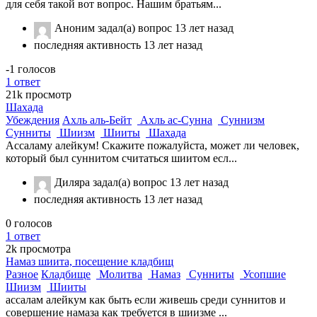
для себя такой вот вопрос. Нашим братьям...
Аноним
задал(а) вопрос
13 лет назад
последняя активность 13 лет назад
-1
голосов
1
ответ
21k
просмотр
Шахада
Убеждения
Ахль аль-Бейт
Ахль ас-Сунна
Суннизм
Сунниты
Шиизм
Шииты
Шахада
Ассаламу алейкум! Скажите пожалуйста, может ли человек,
который был суннитом считаться шиитом есл...
Диляра
задал(а) вопрос
13 лет назад
последняя активность 13 лет назад
0
голосов
1
ответ
2k
просмотра
Намаз шиита, посещение кладбищ
Разное
Кладбище
Молитва
Намаз
Сунниты
Усопшие
Шиизм
Шииты
ассалам алейкум как быть если живешь среди суннитов и
совершение намаза как требуется в шиизме ...