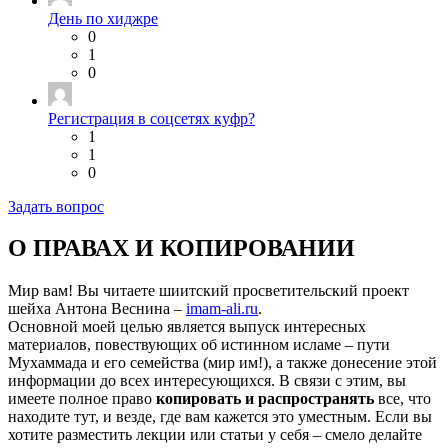
День по хиджре
0
1
0
Регистрация в соцсетях куфр?
1
1
0
Задать вопрос
О ПРАВАХ И КОПИРОВАНИИ
Мир вам! Вы читаете шиитский просветительский проект
шейха Антона Веснина –
imam-ali.ru
.
Основной моей целью является выпуск интересных
материалов, повествующих об истинном исламе – пути
Мухаммада и его семейства (мир им!), а также донесение этой
информации до всех интересующихся. В связи с этим, вы
имеете полное право
копировать и распространять
все, что
находите тут, и везде, где вам кажется это уместным. Если вы
хотите разместить лекции или статьи у себя – смело делайте