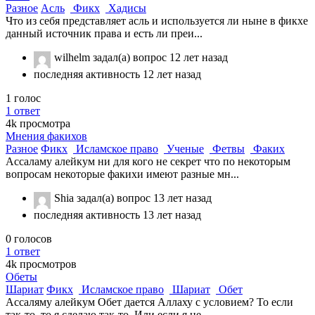
Разное
Асль
Фикх
Хадисы
Что из себя представляет асль и используется ли ныне в фикхе
данный источник права и есть ли преи...
wilhelm
задал(а) вопрос
12 лет назад
последняя активность 12 лет назад
1
голос
1
ответ
4k
просмотра
Мнения факихов
Разное
Фикх
Исламское право
Ученые
Фетвы
Факих
Ассаламу алейкум ни для кого не секрет что по некоторым
вопросам некоторые факихи имеют разные мн...
Shia
задал(а) вопрос
13 лет назад
последняя активность 13 лет назад
0
голосов
1
ответ
4k
просмотров
Обеты
Шариат
Фикх
Исламское право
Шариат
Обет
Ассаляму алейкум Обет дается Аллаху с условием? То если
так-то, то я сделаю так-то. Или если я не...