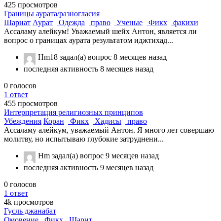
425
просмотров
Границы аурата/разногласия
Шариат
Аурат
Одежда
право
Ученые
Фикх
факихи
Ассаламу алейкум! Уважаемый шейх Антон, является ли
вопрос о границах аурата результатом иджтихад...
Hm18
задал(а) вопрос
8 месяцев назад
последняя активность 8 месяцев назад
0
голосов
1
ответ
455
просмотров
Интерпретация религиозных принципов
Убеждения
Коран
Фикх
Хадисы
право
Ассаламу алейкум, уважаемый Антон. Я много лет совершаю
молитву, но испытываю глубокие затруднени...
Hm
задал(а) вопрос
9 месяцев назад
последняя активность 9 месяцев назад
0
голосов
1
ответ
4k
просмотров
Гусль джанабат
Омовение
Фикх
Шарит