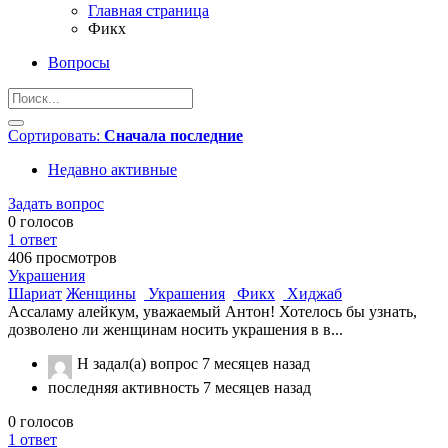
Главная страница
Фикх
Вопросы
Сортировать:
Сначала последние
Недавно активные
Задать вопрос
0
голосов
1
ответ
406
просмотров
Украшения
Шариат
Женщины
Украшения
Фикх
Хиджаб
Ассаламу алейкум, уважаемый Антон! Хотелось бы узнать,
дозволено ли женщинам носить украшения в в...
H
задал(а) вопрос
7 месяцев назад
последняя активность 7 месяцев назад
0
голосов
1
ответ