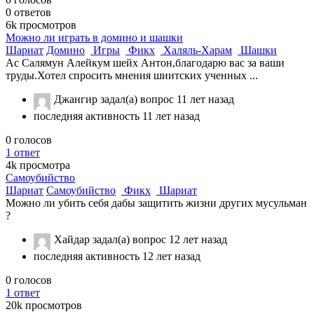
0
ответов
6k
просмотров
Можно ли играть в домино и шашки
Шариат
Домино
Игры
Фикх
Халяль-Харам
Шашки
Ас Салямун Алейкум шейх Антон,благодарю вас за ваши
труды.Хотел спросить мнения шиитских ученных ...
Джангир
задал(а) вопрос
11 лет назад
последняя активность 11 лет назад
0
голосов
1
ответ
4k
просмотра
Самоубийство
Шариат
Самоубийство
Фикх
Шариат
Можно ли убить себя дабы защитить жизни других мусульман
?
Хайдар
задал(а) вопрос
12 лет назад
последняя активность 12 лет назад
0
голосов
1
ответ
20k
просмотров