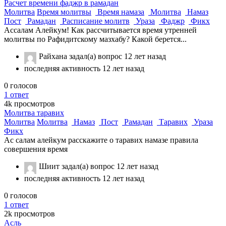
Расчет времени фаджр в рамадан
Молитва
Время молитвы
Время намаза
Молитва
Намаз
Пост
Рамадан
Расписание молитв
Ураза
Фаджр
Фикх
Ассалам Алейкум! Как рассчитывается время утренней
молитвы по Рафидитскому мазхабу? Какой берется...
Райхана
задал(а) вопрос
12 лет назад
последняя активность 12 лет назад
0
голосов
1
ответ
4k
просмотров
Молитва таравих
Молитва
Молитва
Намаз
Пост
Рамадан
Таравих
Ураза
Фикх
Ас салам алейкум расскажите о таравих намазе правила
совершения время
Шиит
задал(а) вопрос
12 лет назад
последняя активность 12 лет назад
0
голосов
1
ответ
2k
просмотров
Асль