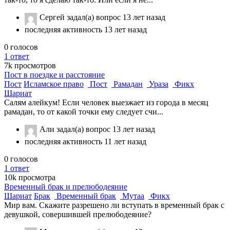
Сергей
задал(а) вопрос
13 лет назад
последняя активность 13 лет назад
0
голосов
1
ответ
7k
просмотров
Пост в поездке и расстояние
Пост
Исламское право
Пост
Рамадан
Ураза
Фикх
Шариат
Салям алейкум! Если человек выезжает из города в месяц
рамадан, то от какой точки ему следует счи...
Али
задал(а) вопрос
13 лет назад
последняя активность 11 лет назад
0
голосов
1
ответ
10k
просмотра
Временный брак и прелюбодеяние
Шариат
Брак
Временный брак
Мутаа
Фикх
Мир вам. Скажите разрешено ли вступать в временный брак с
девушкой, совершившей прелюбодеяние?