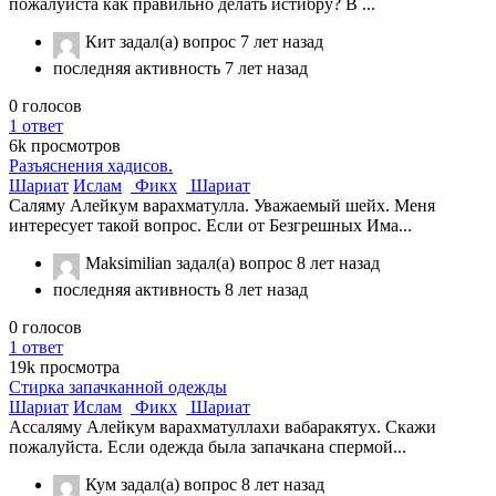
пожалуйста как правильно делать истибру? В ...
Кит
задал(а) вопрос
7 лет назад
последняя активность 7 лет назад
0
голосов
1
ответ
6k
просмотров
Разъяснения хадисов.
Шариат
Ислам
Фикх
Шариат
Саляму Алейкум варахматулла. Уважаемый шейх. Меня
интересует такой вопрос. Если от Безгрешных Има...
Maksimilian
задал(а) вопрос
8 лет назад
последняя активность 8 лет назад
0
голосов
1
ответ
19k
просмотра
Стирка запачканной одежды
Шариат
Ислам
Фикх
Шариат
Ассаляму Алейкум варахматуллахи вабаракятух. Скажи
пожалуйста. Если одежда была запачкана спермой...
Кум
задал(а) вопрос
8 лет назад