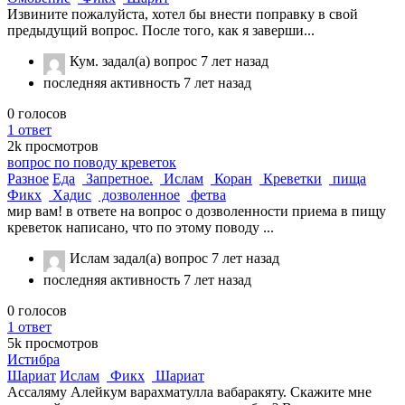
Извините пожалуйста, хотел бы внести поправку в свой
предыдущий вопрос. После того, как я заверши...
Кум.
задал(а) вопрос
7 лет назад
последняя активность 7 лет назад
0
голосов
1
ответ
2k
просмотров
вопрос по поводу креветок
Разное
Еда
Запретное.
Ислам
Коран
Креветки
пища
Фикх
Хадис
дозволенное
фетва
мир вам! в ответе на вопрос о дозволенности приема в пищу
креветок написано, что по этому поводу ...
Ислам
задал(а) вопрос
7 лет назад
последняя активность 7 лет назад
0
голосов
1
ответ
5k
просмотров
Истибра
Шариат
Ислам
Фикх
Шариат
Ассаляму Алейкум варахматулла вабаракяту. Скажите мне