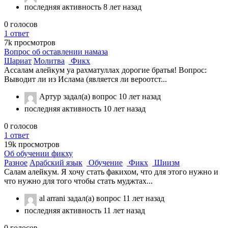
последняя активность 8 лет назад
0
голосов
1
ответ
7k
просмотров
Вопрос об оставлении намаза
Шариат
Молитва
Фикх
Ассалам алейкум уа рахматуллах дорогие братья! Вопрос:
Выводит ли из Ислама (является ли вероотст...
Артур
задал(а) вопрос
10 лет назад
последняя активность 10 лет назад
0
голосов
1
ответ
19k
просмотров
Об обучении фикху
Разное
Арабский язык
Обучение
Фикх
Шиизм
Салам алейкум. Я хочу стать факихом, что для этого нужно и
что нужно для того чтобы стать муджтах...
al arrani
задал(а) вопрос
11 лет назад
последняя активность 11 лет назад
0
голосов