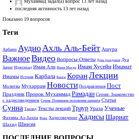
Мухаммад
задал(а) вопрос
13 лет назад
последняя активность 13 лет назад
Показано 19 вопросов
Теги
Ахль Аль-Бейт
Аудио
Ашура
Арбаин
Видео
Важное
Вопросы-Ответы
Дуа
День рождения
Имам Хусейн
Имамат
Имам Али
Зьярат
Иджтихад
Имам Махди
Лекции
Коран
Карбала
Имамы
История
Книги
Новости
Пост
Мухаррам
Молитва
Поздравления
Рамадан
Праздник
Пророк Мухаммад
Серия: Знакомство
Статьи
с хадисоведением
Серия: Понимаем положения шариата
Сунна
Траур
Ученые
Тексты лекций
Ураза
Таклид
Хадисы
Шариат
Фатима Аз-Захра
Хадисоведение
Фикх
Шиизм
Шахид
ПОСЛЕДНИЕ ВОПРОСЫ