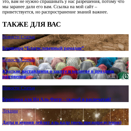
это, вам не нужно спрашивать у нас разрешения, потому что
мы заранее дали его вам. Ссылка на мой сайт –
приветствуется, но распространение знаний важнее.
ТАКЖЕ ДЛЯ ВАС
Новости
Статьи
Брошюра “Благословенный рамадан”
Новости
Статьи
Краткие наставления о закяте и молитве в праздник
разговения
Новости
Статьи
Брошюра для Ид Аль-Фитр – скачай и распечатай!
Лекции
Даты и деяния лейлят аль-кадр (ночь предопределения)