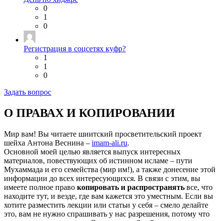
0
1
0
Регистрация в соцсетях куфр?
1
1
0
Задать вопрос
О ПРАВАХ И КОПИРОВАНИИ
Мир вам! Вы читаете шиитский просветительский проект
шейха Антона Веснина –
imam-ali.ru
.
Основной моей целью является выпуск интересных
материалов, повествующих об истинном исламе – пути
Мухаммада и его семейства (мир им!), а также донесение этой
информации до всех интересующихся. В связи с этим, вы
имеете полное право
копировать и распространять
все, что
находите тут, и везде, где вам кажется это уместным. Если вы
хотите разместить лекции или статьи у себя – смело делайте
это, вам не нужно спрашивать у нас разрешения, потому что