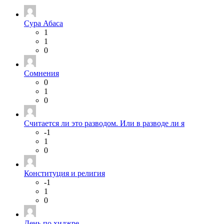
Сура Абаса
1
1
0
Сомнения
0
1
0
Считается ли это разводом. Или в разводе ли я
-1
1
0
Конституция и религия
-1
1
0
День по хиджре