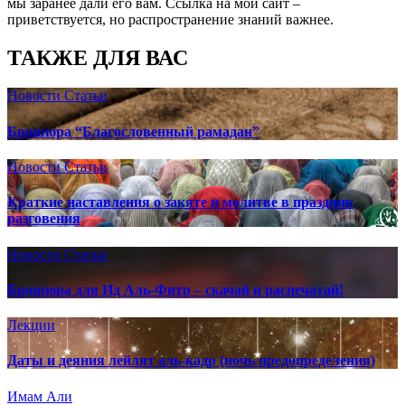
мы заранее дали его вам. Ссылка на мой сайт –
приветствуется, но распространение знаний важнее.
ТАКЖЕ ДЛЯ ВАС
Новости
Статьи
Брошюра “Благословенный рамадан”
Новости
Статьи
Краткие наставления о закяте и молитве в праздник
разговения
Новости
Статьи
Брошюра для Ид Аль-Фитр – скачай и распечатай!
Лекции
Даты и деяния лейлят аль-кадр (ночь предопределения)
Имам Али