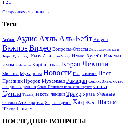
Пагинация
1
2
3
записей
Следующая страница →
Теги
Ахль Аль-Бейт
Аудио
Ашура
Арбаин
Видео
Важное
Вопросы-Ответы
Дуа
День рождения
Имам Хусейн
Имамат
Имам Али
Зьярат
Иджтихад
Имам Махди
Лекции
Коран
Карбала
Имамы
История
Книги
Новости
Пост
Мухаррам
Молитва
Поздравления
Рамадан
Праздник
Пророк Мухаммад
Серия: Знакомство
Статьи
с хадисоведением
Серия: Понимаем положения шариата
Сунна
Траур
Ученые
Тексты лекций
Ураза
Таклид
Хадисы
Шариат
Фатима Аз-Захра
Хадисоведение
Фикх
Шиизм
Шахид
ПОСЛЕДНИЕ ВОПРОСЫ