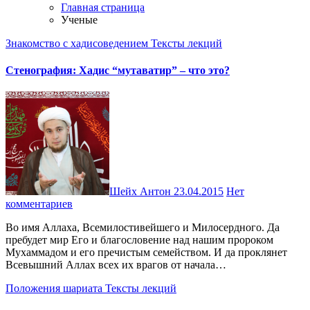
Главная страница
Ученые
Знакомство с хадисоведением
Тексты лекций
Стенография: Хадис “мутаватир” – что это?
Шейх Антон
23.04.2015
Нет
комментариев
Во имя Аллаха, Вcемилостивейшего и Милосердного. Да
пребудет мир Его и благословение над нашим пророком
Мухаммадом и его пречистым семейством. И да проклянет
Всевышний Аллах всех их врагов от начала…
Положения шариата
Тексты лекций