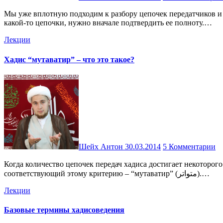
Мы уже вплотную подходим к разбору цепочек передатчиков и вопросам определения достоверности того или иного предания. Но, прежде чем подтвердить или опровергнуть достоверность
какой-то цепочки, нужно вначале подтвердить ее полноту.…
Лекции
Хадис “мутаватир” – что это такое?
Шейх Антон
30.03.2014
5 Комментарии
Когда количество цепочек передач хадиса достигает некоторого большого числа, при котором уже нет сомнения в его достоверности, то это называется “таватур” (تواتر), а хадис,
соответствующий этому критерию – “мутаватир” (متواتر).…
Лекции
Базовые термины хадисоведения