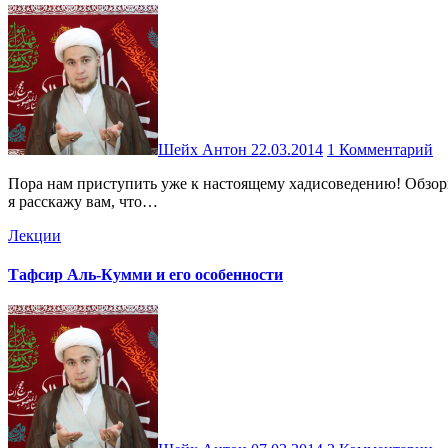
Шейх Антон
22.03.2014
1 Комментарий
Пора нам приступить уже к настоящему хадисоведению! Обзорные лекции по основным сборникам хадисов подошли к концу, и теперь пора заняться чем-то более интересным. В этой записи
я расскажу вам, что…
Лекции
Тафсир Аль-Кумми и его особенности