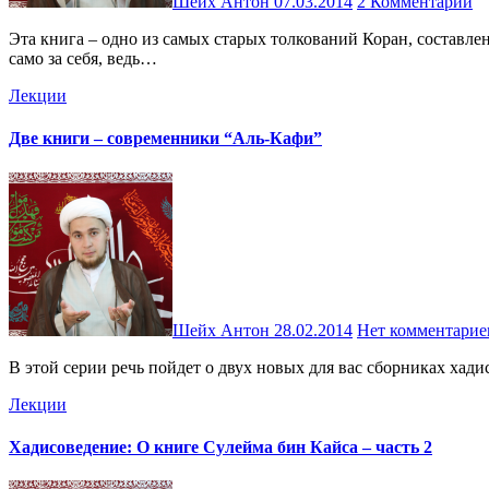
Шейх Антон
07.03.2014
2 Комментарии
Эта книга – одно из самых старых толкований Коран, составленное последователями Ахль Аль-Бейт (мир им) и дошедшее до наших дней. Авторство Али бин Ибрахима Аль-Кумми говорит
само за себя, ведь…
Лекции
Две книги – современники “Аль-Кафи”
Шейх Антон
28.02.2014
Нет комментарие
В этой серии речь пойдет о двух новых для вас сборниках ха
Лекции
Хадисоведение: О книге Сулейма бин Кайса – часть 2