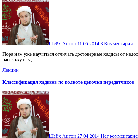
Шейх Антон
11.05.2014
3 Комментарии
Пора нам уже научиться отличать достоверные хадисы от недостоверных! “Сахих”, “Хасан”, “Слабый хадис” – что же конкретно имеется в виду, когда говорят эти термины? В этой лекции я
расскажу вам,…
Лекции
Классификация хадисов по полноте цепочки передатчиков
Шейх Антон
27.04.2014
Нет комментарие