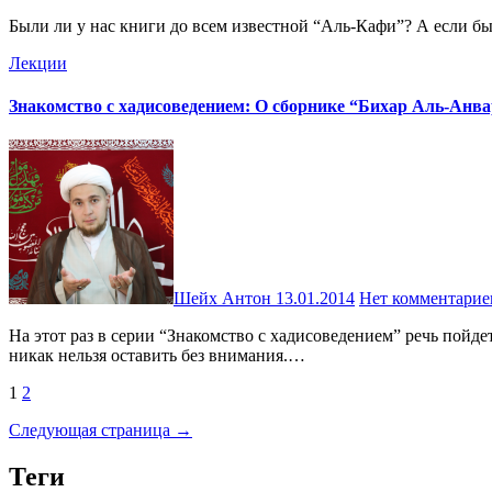
Были ли у нас книги до всем известной “Аль-Кафи”? А если б
Лекции
Знакомство с хадисоведением: О сборнике “Бихар Аль-Анва
Шейх Антон
13.01.2014
Нет комментарие
На этот раз в серии “Знакомство с хадисоведением” речь пойдет об известной многим книге – сборнике хадисов “Бихар Аль-Анвар”. Этот великий труд Мухаммада Бакира Аль-Маджлиси
никак нельзя оставить без внимания.…
Пагинация
1
2
записей
Следующая страница →
Теги