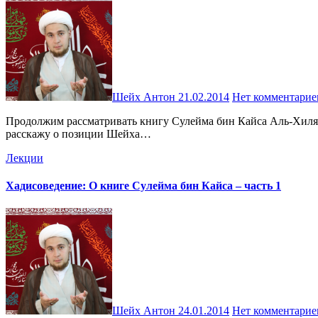
Шейх Антон
21.02.2014
Нет комментарие
Продолжим рассматривать книгу Сулейма бин Кайса Аль-Хиляли – участника многих сражений Имама Али (мир ему) и свидетеля важнейших событий в истории ислама. В этой части я
расскажу о позиции Шейха…
Лекции
Хадисоведение: О книге Сулейма бин Кайса – часть 1
Шейх Антон
24.01.2014
Нет комментарие