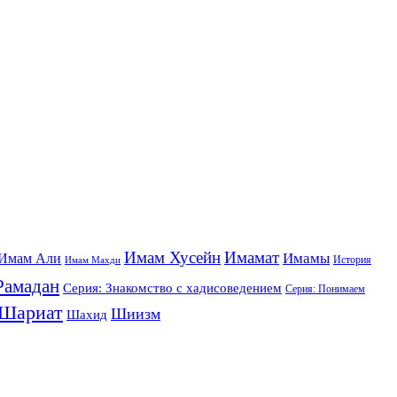
Имам Хусейн
Имамат
Имамы
Имам Али
История
Имам Махди
Рамадан
Серия: Знакомство с хадисоведением
Серия: Понимаем
Шариат
Шиизм
Шахид