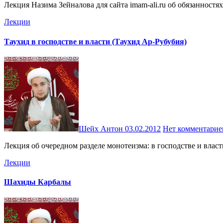
Лекция Назима Зейналова для сайта imam-ali.ru об обязанност
Лекции
Таухид в господстве и власти (Таухид Ар-Рубубия)
Шейх Антон
03.02.2012
Нет комментарие
Лекция об очередном разделе монотеизма: в господстве и влас
Лекции
Шахиды Карбалы