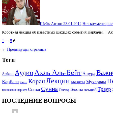
Шейх Антон
23.01.2012
Нет комментарие
Короткая лекция об известных шахидах события Карбалы. + А
Пагинация
1
…
5
6
записей
← Предыдущая страница
Теги
Ахль Аль-Бейт
Аудио
Важн
Ашура
Арбаин
Лекции
Н
Коран
Карбала
Мухаррам
Молитва
Книги
Сунна
Траур
Тексты лекций
Статьи
положения шариата
Таклид
ПОСЛЕДНИЕ ВОПРОСЫ