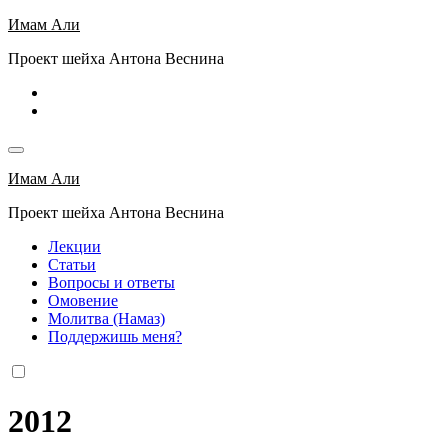
Перейти
Имам Али
к
Проект шейха Антона Веснина
содержимому
Имам Али
Проект шейха Антона Веснина
Лекции
Статьи
Вопросы и ответы
Омовение
Молитва (Намаз)
Поддержишь меня?
2012