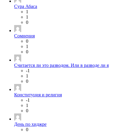
Сура Абаса
1
1
0
Сомнения
0
1
0
Считается ли это разводом. Или в разводе ли я
-1
1
0
Конституция и религия
-1
1
0
День по хиджре
0