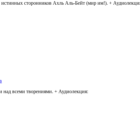
ях истинных сторонников Ахль Аль-Бейт (мир им!). + Аудиолекци
в
ти над всеми творениями. + Аудиолекция: