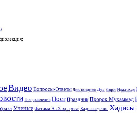
в
удиолекция:
Видео
ое
Вопросы-Ответы
Дуа
Зьярат
Иджтихад
День рождения
овости
Пост
Праздник
Пророк Мухаммад
Поздравления
Хадисы
Ученые
Ураза
Фатима Аз-Захра
Хадисоведение
Фикх