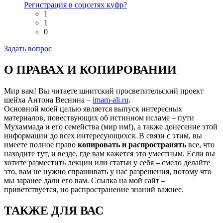
Регистрация в соцсетях куфр?
1
1
0
Задать вопрос
О ПРАВАХ И КОПИРОВАНИИ
Мир вам! Вы читаете шиитский просветительский проект
шейха Антона Веснина –
imam-ali.ru
.
Основной моей целью является выпуск интересных
материалов, повествующих об истинном исламе – пути
Мухаммада и его семейства (мир им!), а также донесение этой
информации до всех интересующихся. В связи с этим, вы
имеете полное право
копировать и распространять
все, что
находите тут, и везде, где вам кажется это уместным. Если вы
хотите разместить лекции или статьи у себя – смело делайте
это, вам не нужно спрашивать у нас разрешения, потому что
мы заранее дали его вам. Ссылка на мой сайт –
приветствуется, но распространение знаний важнее.
ТАКЖЕ ДЛЯ ВАС