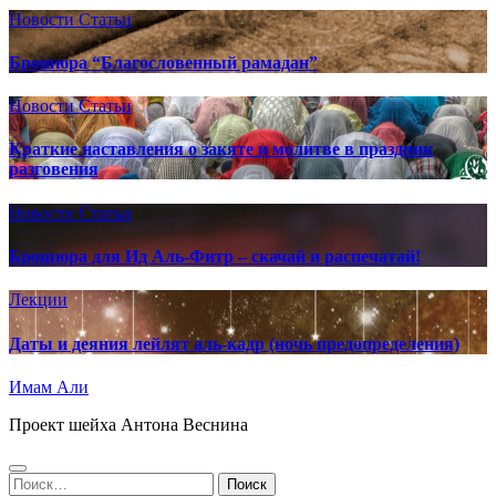
Новости
Статьи
Брошюра “Благословенный рамадан”
Новости
Статьи
Краткие наставления о закяте и молитве в праздник
разговения
Новости
Статьи
Брошюра для Ид Аль-Фитр – скачай и распечатай!
Лекции
Даты и деяния лейлят аль-кадр (ночь предопределения)
Имам Али
Проект шейха Антона Веснина
Найти: