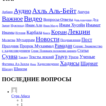
Ахль Аль-Бейт
Аудио
Ашура
Арбаин
Видео
Важное
Вопросы-Ответы
Дуа
День рождения
Имам Хусейн
Имамат
Имам Али
Зьярат
Иджтихад
Имам Махди
Лекции
Коран
Карбала
Имамы
История
Книги
Новости
Пост
Мухаррам
Молитва
Поздравления
Рамадан
Праздник
Пророк Мухаммад
Серия: Знакомство
Статьи
с хадисоведением
Серия: Понимаем положения шариата
Сунна
Траур
Ученые
Тексты лекций
Ураза
Таклид
Хадисы
Шариат
Фатима Аз-Захра
Хадисоведение
Фикх
Шиизм
Шахид
ПОСЛЕДНИЕ ВОПРОСЫ
Сура Абаса
1
1