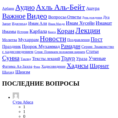
Ахль Аль-Бейт
Аудио
Ашура
Арбаин
Видео
Важное
Вопросы-Ответы
Дуа
День рождения
Имам Хусейн
Имамат
Имам Али
Зьярат
Иджтихад
Имам Махди
Лекции
Коран
Карбала
Имамы
История
Книги
Новости
Пост
Мухаррам
Молитва
Поздравления
Рамадан
Праздник
Пророк Мухаммад
Серия: Знакомство
Статьи
с хадисоведением
Серия: Понимаем положения шариата
Сунна
Траур
Ученые
Тексты лекций
Ураза
Таклид
Хадисы
Шариат
Фатима Аз-Захра
Хадисоведение
Фикх
Шиизм
Шахид
ПОСЛЕДНИЕ ВОПРОСЫ
Сура Абаса
1
1
0