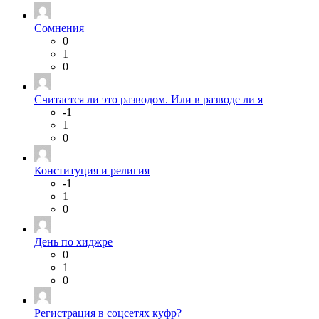
Сомнения
0
1
0
Считается ли это разводом. Или в разводе ли я
-1
1
0
Конституция и религия
-1
1
0
День по хиджре
0
1
0
Регистрация в соцсетях куфр?