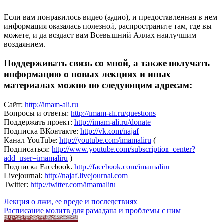
Если вам понравилось видео (аудио), и предоставленная в нем
информация оказалась полезной, распространите там, где вы
можете, и да воздаст вам Всевышний Аллах наилучшим
воздаянием.
Поддерживать связь со мной, а также получать
информацию о новых лекциях и иных
материалах можно по следующим адресам:
Сайт:
http://imam-ali.ru
Вопросы и ответы:
http://imam-ali.ru/questions
Поддержать проект:
http://imam-ali.ru/donate
Подписка ВКонтакте:
http://vk.com/najaf
Канал YouTube:
http://youtube.com/imamaliru
(
Подписаться:
http://www.youtube.com/subscription_center?
add_user=imamaliru
)
Подписка Facebook:
http://facebook.com/imamaliru
Livejournal:
http://najaf.livejournal.com
Twitter:
http://twitter.com/imamaliru
Навигация
Лекция о лжи, ее вреде и последствиях
Расписание молитв для рамадана и проблемы с ним
по