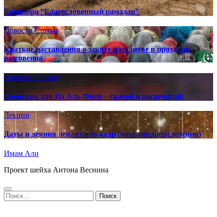
Брошюра “Благословенный рамадан”
Новости
Статьи
Краткие наставления о закяте и молитве в праздник
разговения
Новости
Статьи
Брошюра для Ид Аль-Фитр – скачай и распечатай!
Лекции
Даты и деяния лейлят аль-кадр (ночь предопределения)
Имам Али
Проект шейха Антона Веснина
Найти: