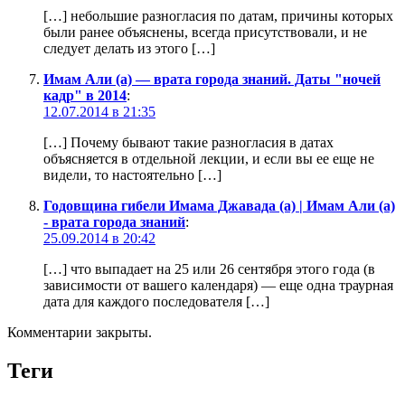
[…] небольшие разногласия по датам, причины которых
были ранее объяснены, всегда присутствовали, и не
следует делать из этого […]
Имам Али (а) — врата города знаний. Даты "ночей
кадр" в 2014
:
12.07.2014 в 21:35
[…] Почему бывают такие разногласия в датах
объясняется в отдельной лекции, и если вы ее еще не
видели, то настоятельно […]
Годовщина гибели Имама Джавада (а) | Имам Али (а)
- врата города знаний
:
25.09.2014 в 20:42
[…] что выпадает на 25 или 26 сентября этого года (в
зависимости от вашего календаря) — еще одна траурная
дата для каждого последователя […]
Комментарии закрыты.
Теги