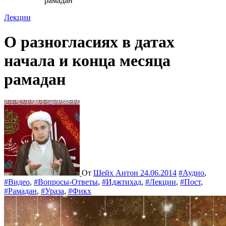
рамадан
Лекции
О разногласиях в датах
начала и конца месяца
рамадан
От
Шейх Антон
24.06.2014
#Аудио
,
#Видео
,
#Вопросы-Ответы
,
#Иджтихад
,
#Лекции
,
#Пост
,
#Рамадан
,
#Ураза
,
#Фикх