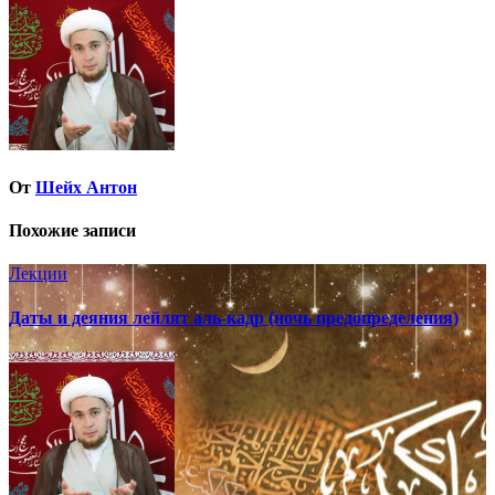
записям
От
Шейх Антон
Похожие записи
Лекции
Даты и деяния лейлят аль-кадр (ночь предопределения)