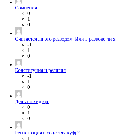
Сомнения
0
1
0
Считается ли это разводом. Или в разводе ли я
-1
1
0
Конституция и религия
-1
1
0
День по хиджре
0
1
0
Регистрация в соцсетях куфр?
1