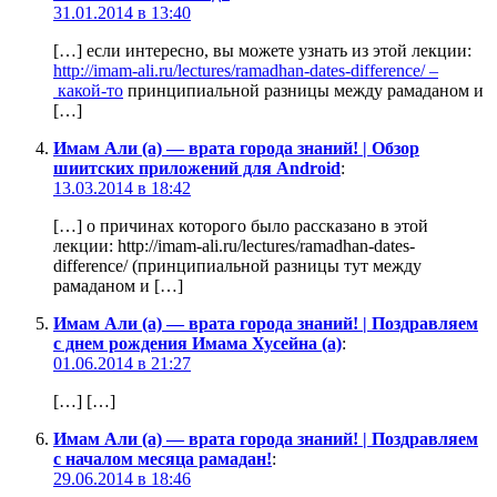
31.01.2014 в 13:40
[…] если интересно, вы можете узнать из этой лекции:
http://imam-ali.ru/lectures/ramadhan-dates-difference/ –
какой-то
принципиальной разницы между рамаданом и
[…]
Имам Али (а) — врата города знаний! | Обзор
шиитских приложений для Android
:
13.03.2014 в 18:42
[…] о причинах которого было рассказано в этой
лекции: http://imam-ali.ru/lectures/ramadhan-dates-
difference/ (принципиальной разницы тут между
рамаданом и […]
Имам Али (а) — врата города знаний! | Поздравляем
с днем рождения Имама Хусейна (а)
:
01.06.2014 в 21:27
[…] […]
Имам Али (а) — врата города знаний! | Поздравляем
с началом месяца рамадан!
:
29.06.2014 в 18:46