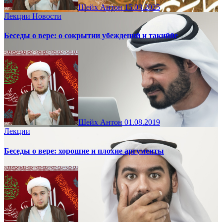
Шейх Антон
15.03.2025
Лекции
Новости
Беседы о вере: о сокрытии убеждений и такиййе
Шейх Антон
01.08.2019
Лекции
Беседы о вере: хорошие и плохие аргументы