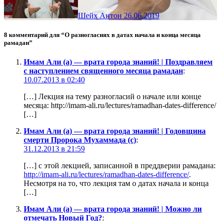
Шейх Антон
26.06.2019
8 комментарий для “О разногласиях в датах начала и конца месяца
рамадан”
Имам Али (а) — врата города знаний! | Поздравляем
с наступлением священного месяца рамадан
:
10.07.2013 в 02:40
[…] Лекция на тему разногласий о начале или конце
месяца: http://imam-ali.ru/lectures/ramadhan-dates-difference/
[…]
Имам Али (а) — врата города знаний! | Годовщина
смерти Пророка Мухаммада (с)
:
31.12.2013 в 21:59
[…] с этой лекцией, записанной в преддверии рамадана:
http://imam-ali.ru/lectures/ramadhan-dates-difference/
.
Несмотря на то, что лекция там о датах начала и конца
[…]
Имам Али (а) — врата города знаний! | Можно ли
отмечать Новый Год?
: