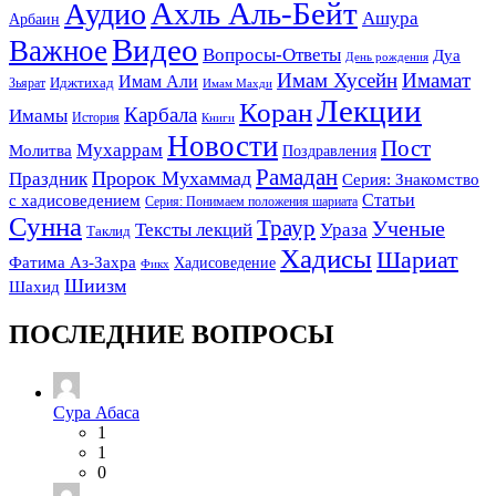
Ахль Аль-Бейт
Аудио
Ашура
Арбаин
Видео
Важное
Вопросы-Ответы
Дуа
День рождения
Имам Хусейн
Имамат
Имам Али
Зьярат
Иджтихад
Имам Махди
Лекции
Коран
Карбала
Имамы
История
Книги
Новости
Пост
Мухаррам
Молитва
Поздравления
Рамадан
Праздник
Пророк Мухаммад
Серия: Знакомство
Статьи
с хадисоведением
Серия: Понимаем положения шариата
Сунна
Траур
Ученые
Тексты лекций
Ураза
Таклид
Хадисы
Шариат
Фатима Аз-Захра
Хадисоведение
Фикх
Шиизм
Шахид
ПОСЛЕДНИЕ ВОПРОСЫ
Сура Абаса
1
1
0