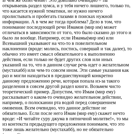
В чем же облегчение? Это довольно очевидно – ты
открываешь раздел хумса, и у тебя ничего лишнего, только то,
что касается нужной тематики, не нужно ничего
пролистывать и пробегать глазами в поисках нужной
информации. А в чем же тогда проблема? Дело в том, что
понимание последующей речи Имамов (мир им) может
отличаться в зависимости от того, что было сказано до этого и
было ли вообще. Например, если Имамы(мир им) или
Всевышний указывают на что-то в повелительном
наклонении (вроде: молись, постись, совершай и так далее), то
обычно это имеет смысл обязательного к выполнению
действия, если только не будет других слов или иных
указаний на то, что в данном случае речь идет о желательном
(мустахабб) или чем-то совсем ином. Эти самые указания как
раз и могли находиться в предшествующей конкретно
данному предложению речи, которая попала из-за такого
разделения в совсем другой раздел книги. Возьмем чисто
теоретический пример. Допустим, что Имам (мир ему)
рассказывает о каком-то очевидно желательном действии,
например, о полоскании рта водой перед совершением
омовения. Всем очевидно, что данное действие не
обязательно. Если после него Имам (мир ему) скажет нечто
вроде: «И читайте суру джума в пятничной молитве!», то мы
из контекста предыдущего предложения понимаем, что это
тоже лишь желательно (мустахабб), но не обязательно