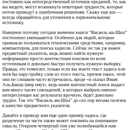
постоянно как непосредственный источник преданий, то, как
вы видите, могут возникнуть некоторые трудности, которые
потом приведут к ошибочным решениям. Скажу еще раз —
всегда обращайтесь для уточнения к первоначальному
источнику.
Наверное поэтому сегодня значение книги “Васаиль аш-Шиа”
постепенно уменьшается. Особенно для людей, которые
привыкли пользоваться техническими средствами, например,
компьютером, для поиска хадисов. Сейчас не так уж важен
предметный указатель, ведь можно найти нужную
информацию просто контекстным поиском по всем
источникам и довольно быстро получить нужную выборку.
Правда, это помогает, только если вы знаете текст хадиса или
хотя бы пару-тройку слов из этого текста, причем таких, чтоб
они не слишком часто встречались, вроде «и сказал Имам
Аль-Бакир (мир ему)», ведь иначе контекстный поиск выдаст
вам много тысяч совпадений, в которых выбрать именно
интересующие вас результаты вручную, будет довольно
трудно. Так что “Васаиль аш-Шиа” до сих пор весьма полезна
в качестве предметного указателя.
Давайте я приведу вам еще один пример хадиса, где
разделение на части также может повлиять на понимание
смысла. Откроем четвертый том уже полюбившейся нам