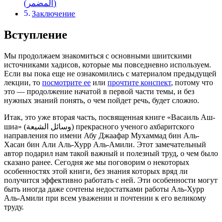
(المضمر)
Заключение
Вступление
Мы продолжаем знакомиться с основными шиитскими
источниками хадисов, которые мы повседневно используем.
Если вы пока еще не ознакомились с материалом предыдущей
лекции, то
посмотрите ее
или
прочтите конспект
, потому что
это — продолжение начатой в первой части темы, и без
нужных знаний понять, о чем пойдет речь, будет сложно.
Итак, это уже вторая часть, посвященная книге «Васаиль Аш-
шиа» (وسائل الشيعة) прекрасного ученого ахбаритского
направления по имени Абу Джаафар Мухаммад бин Аль-
Хасан бин Али Аль-Хурр Аль-Амили. Этот замечательный
автор подарил нам такой важный и полезный труд, о чем было
сказано ранее. Сегодня же мы поговорим о некоторых
особенностях этой книги, без знания которых вряд ли
получится эффективно работать с ней. Эти особенности могут
быть иногда даже сочтены недостатками работы Аль-Хурр
Аль-Амили при всем уважении и почтении к его великому
труду.