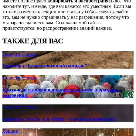
имеете полное право
копировать и распространять
все, что
находите тут, и везде, где вам кажется это уместным. Если вы
хотите разместить лекции или статьи у себя – смело делайте
это, вам не нужно спрашивать у нас разрешения, потому что
мы заранее дали его вам. Ссылка на мой сайт –
приветствуется, но распространение знаний важнее.
ТАКЖЕ ДЛЯ ВАС
Новости
Статьи
Брошюра “Благословенный рамадан”
Новости
Статьи
Краткие наставления о закяте и молитве в праздник
разговения
Новости
Статьи
Брошюра для Ид Аль-Фитр – скачай и распечатай!
Лекции