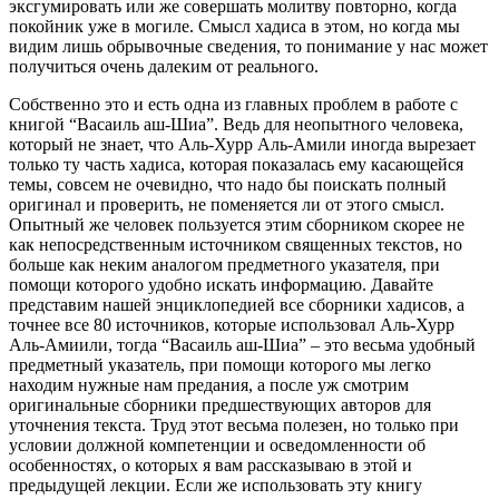
эксгумировать или же совершать молитву повторно, когда
покойник уже в могиле. Смысл хадиса в этом, но когда мы
видим лишь обрывочные сведения, то понимание у нас может
получиться очень далеким от реального.
Собственно это и есть одна из главных проблем в работе с
книгой “Васаиль аш-Шиа”. Ведь для неопытного человека,
который не знает, что Аль-Хурр Аль-Амили иногда вырезает
только ту часть хадиса, которая показалась ему касающейся
темы, совсем не очевидно, что надо бы поискать полный
оригинал и проверить, не поменяется ли от этого смысл.
Опытный же человек пользуется этим сборником скорее не
как непосредственным источником священных текстов, но
больше как неким аналогом предметного указателя, при
помощи которого удобно искать информацию. Давайте
представим нашей энциклопедией все сборники хадисов, а
точнее все 80 источников, которые использовал Аль-Хурр
Аль-Амиили, тогда “Васаиль аш-Шиа” – это весьма удобный
предметный указатель, при помощи которого мы легко
находим нужные нам предания, а после уж смотрим
оригинальные сборники предшествующих авторов для
уточнения текста. Труд этот весьма полезен, но только при
условии должной компетенции и осведомленности об
особенностях, о которых я вам рассказываю в этой и
предыдущей лекции. Если же использовать эту книгу