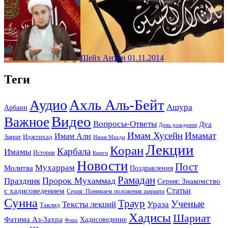
Шейх Антон
01.11.2014
Теги
Ахль Аль-Бейт
Аудио
Ашура
Арбаин
Видео
Важное
Вопросы-Ответы
Дуа
День рождения
Имам Хусейн
Имамат
Имам Али
Зьярат
Иджтихад
Имам Махди
Лекции
Коран
Карбала
Имамы
История
Книги
Новости
Пост
Мухаррам
Молитва
Поздравления
Рамадан
Праздник
Пророк Мухаммад
Серия: Знакомство
Статьи
с хадисоведением
Серия: Понимаем положения шариата
Сунна
Траур
Ученые
Тексты лекций
Ураза
Таклид
Хадисы
Шариат
Фатима Аз-Захра
Хадисоведение
Фикх