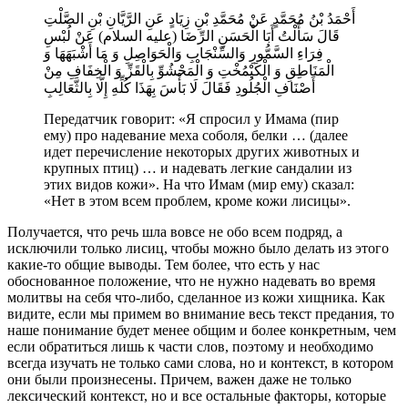
أَحْمَدُ بْنُ مُحَمَّدٍ عَنْ مُحَمَّدِ بْنِ زِيَادٍ عَنِ الرَّيَّانِ بْنِ الصَّلْتِ
قَالَ سَأَلْتُ أَبَا الْحَسَنِ الرِّضَا (عليه السلام) عَنْ لُبْسِ
فِرَاءِ السَّمُّورِ وَالسِّنْجَابِ وَالْحَوَاصِلِ وَ مَا أَشْبَهَهَا وَ
الْمَنَاطِقِ وَ الْكَيْمُخْتِ وَ الْمَحْشُوِّ بِالْقَزِّ وَ الْخِفَافِ مِنْ
أَصْنَافِ الْجُلُودِ فَقَالَ لَا بَأْسَ بِهَذَا كُلِّهِ إِلَّا بِالثَّعَالِبِ
Передатчик говорит: «Я спросил у Имама (пир
ему) про надевание меха соболя, белки … (далее
идет перечисление некоторых других животных и
крупных птиц) … и надевать легкие сандалии из
этих видов кожи». На что Имам (мир ему) сказал:
«Нет в этом всем проблем, кроме кожи лисицы».
Получается, что речь шла вовсе не обо всем подряд, а
исключили только лисиц, чтобы можно было делать из этого
какие-то общие выводы. Тем более, что есть у нас
обоснованное положение, что не нужно надевать во время
молитвы на себя что-либо, сделанное из кожи хищника. Как
видите, если мы примем во внимание весь текст предания, то
наше понимание будет менее общим и более конкретным, чем
если обратиться лишь к части слов, поэтому и необходимо
всегда изучать не только сами слова, но и контекст, в котором
они были произнесены. Причем, важен даже не только
лексический контекст, но и все остальные факторы, которые