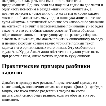
(ваджиб), так как речь шла именно о такого типа
предписаниях. Однако, если мы поделим хадис на две части и
одну часть поместим в раздел «пятничной молитвы», а
другую отнесем к «омовению», то когда мы откроем раздел
«пятничной молитвы», мы увидим лишь указание на чтение
суры «Джума» в пятничной молитве без какого-либо указания
на контекст, а значит и первоначальное понимание у нас будет
такое, что это есть обязательное условие. Таким образом,
обратившись лишь к интересующему нас разделу сборника
“Васаиль Аш-Шиа”, мы можем прийти к ошибочному выводу,
и именно поэтому крайне важно уточнять полный текст
хадиса в его оригинальных источниках. Эту особенность
труда Аль-Хурра Аль-Амили обязательно нужно учитывать
при работе с ним, иначе можно наделать кучу ошибок.
Практические примеры разбивки
хадисов
Давайте я приведу вам реальный практический пример из
какого-нибудь положения исламского права (фикха), где будет
видно, что из-за такого разделения хадиса на части
шариатский смысл будет разным, если не обратить на это
внимания.