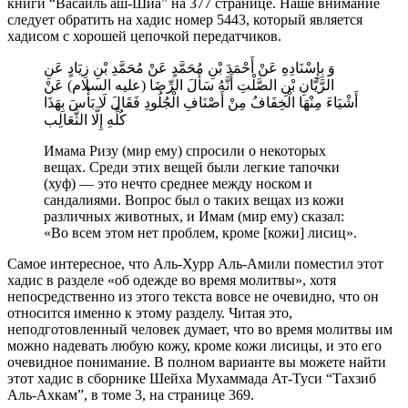
книги “Васаиль аш-Шиа” на 377 странице. Наше внимание
следует обратить на хадис номер 5443, который является
хадисом с хорошей цепочкой передатчиков.
وَ بِإِسْنَادِهِ عَنْ أَحْمَدَ بْنِ مُحَمَّدٍ عَنْ مُحَمَّدِ بْنِ زِيَادٍ عَنِ
الرَّيَّانِ بْنِ الصَّلْتِ أَنَّهُ سَأَلَ الرِّضَا (عليه السلام) عَنْ
أَشْيَاءَ مِنْهَا الْخِفَافُ مِنْ أَصْنَافِ الْجُلُودِ فَقَالَ لَا بَأْسَ بِهَذَا
كُلِّهِ إِلَّا الثَّعَالِب‏
Имама Ризу (мир ему) спросили о некоторых
вещах. Среди этих вещей были легкие тапочки
(хуф) — это нечто среднее между носком и
сандалиями. Вопрос был о таких вещах из кожи
различных животных, и Имам (мир ему) сказал:
«Во всем этом нет проблем, кроме [кожи] лисиц».
Самое интересное, что Аль-Хурр Аль-Амили поместил этот
хадис в разделе «об одежде во время молитвы», хотя
непосредственно из этого текста вовсе не очевидно, что он
относится именно к этому разделу. Читая это,
неподготовленный человек думает, что во время молитвы им
можно надевать любую кожу, кроме кожи лисицы, и это его
очевидное понимание. В полном варианте вы можете найти
этот хадис в сборнике Шейха Мухаммада Ат-Туси “Тахзиб
Аль-Ахкам”, в томе 3, на странице 369.