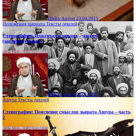
Шейх Антон
23.04.2015
Положения шариата
Тексты лекций
Стенография: Иджтихад и таклид – часть 4
(заключительная)
Шейх Антон
03.01.2015
Ашура
Тексты лекций
Стенография: Пояснение смыслов зьярата Ашура – часть
2