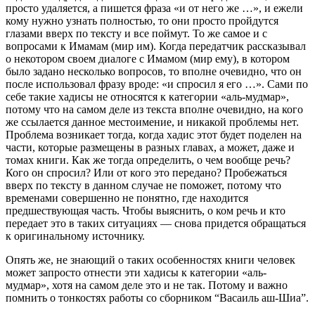
просто удаляется, а пишется фраза «и от него же …», и ежели
кому нужно узнать полностью, то они просто пройдутся
глазами вверх по тексту и все поймут. То же самое и с
вопросами к Имамам (мир им). Когда передатчик рассказывал
о некотором своем диалоге с Имамом (мир ему), в котором
было задано несколько вопросов, то вполне очевидно, что он
после использовал фразу вроде: «и спросил я его …». Сами по
себе такие хадисы не относятся к категории «аль-мудмар»,
потому что на самом деле из текста вполне очевидно, на кого
же ссылается данное местоимение, и никакой проблемы нет.
Проблема возникает тогда, когда хадис этот будет поделен на
части, которые размещены в разных главах, а может, даже и
томах книги. Как же тогда определить, о чем вообще речь?
Кого он спросил? Или от кого это передано? Пробежаться
вверх по тексту в данном случае не поможет, потому что
временами совершенно не понятно, где находится
предшествующая часть. Чтобы выяснить, о ком речь и кто
передает это в таких ситуациях — снова придется обращаться
к оригинальному источнику.
Опять же, не знающий о таких особенностях книги человек
может запросто отнести эти хадисы к категории «аль-
мудмар», хотя на самом деле это и не так. Потому и важно
помнить о тонкостях работы со сборником “Васаиль аш-Шиа”.