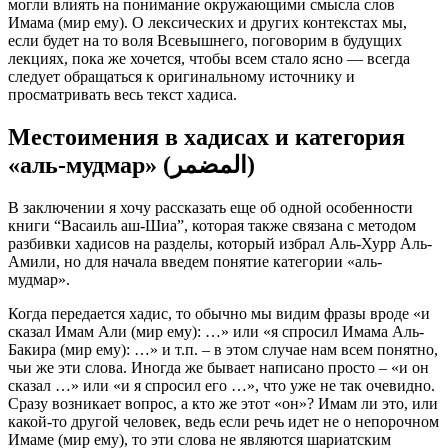
могли влиять на понимание окружающими смысла слов
Имама (мир ему). О лексических и других контекстах мы,
если будет на то воля Всевышнего, поговорим в будущих
лекциях, пока же хочется, чтобы всем стало ясно — всегда
следует обращаться к оригинальному источнику и
просматривать весь текст хадиса.
Местоимения в хадисах и категория
«аль-мудмар» (المضمر)
В заключении я хочу рассказать еще об одной особенности
книги “Васаиль аш-Шиа”, которая также связана с методом
разбивки хадисов на разделы, который избрал Аль-Хурр Аль-
Амили, но для начала введем понятие категории «аль-
мудмар».
Когда передается хадис, то обычно мы видим фразы вроде «и
сказал Имам Али (мир ему): …» или «я спросил Имама Аль-
Бакира (мир ему): …» и т.п. – в этом случае нам всем понятно,
чьи же эти слова. Иногда же бывает написано просто – «и он
сказал …» или «и я спросил его …», что уже не так очевидно.
Сразу возникает вопрос, а кто же этот «он»? Имам ли это, или
какой-то другой человек, ведь если речь идет не о непорочном
Имаме (мир ему), то эти слова не являются шариатским