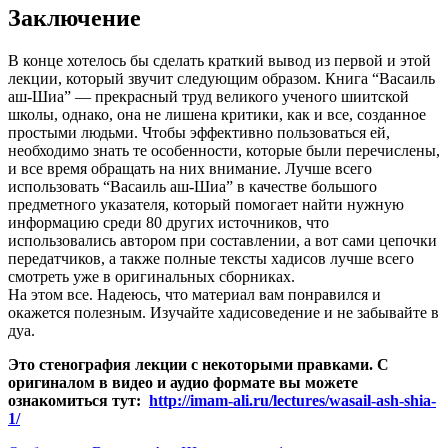
Заключение
В конце хотелось бы сделать краткий вывод из первой и этой
лекции, который звучит следующим образом. Книга “Васаиль
аш-Шиа” — прекрасный труд великого ученого шиитской
школы, однако, она не лишена критики, как и все, созданное
простыми людьми. Чтобы эффективно пользоваться ей,
необходимо знать те особенности, которые были перечислены,
и все время обращать на них внимание. Лучше всего
использовать “Васаиль аш-Шиа” в качестве большого
предметного указателя, который помогает найти нужную
информацию среди 80 других источников, что
использовались автором при составлении, а вот сами цепочки
передатчиков, а также полные тексты хадисов лучше всего
смотреть уже в оригинальных сборниках.
На этом все. Надеюсь, что материал вам понравился и
окажется полезным. Изучайте хадисоведение и не забывайте в
дуа.
Это стенография лекции с некоторыми правками. С
оригиналом в видео и аудио формате вы можете
ознакомиться тут:
http://imam-ali.ru/lectures/wasail-ash-shia-
1/