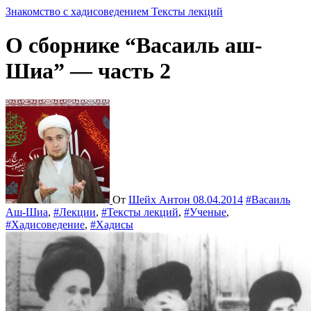
Знакомство с хадисоведением
Тексты лекций
О сборнике “Васаиль аш-
Шиа” — часть 2
От
Шейх Антон
08.04.2014
#Васаиль
Аш-Шиа
,
#Лекции
,
#Тексты лекций
,
#Ученые
,
#Хадисоведение
,
#Хадисы