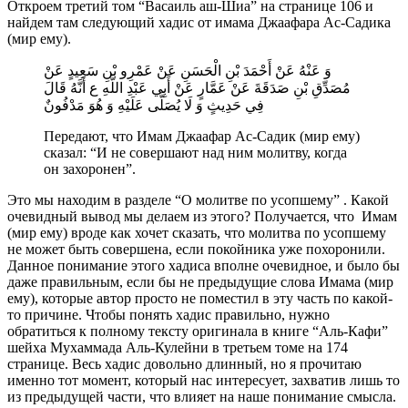
Откроем третий том “Васаиль аш-Шиа” на странице 106 и
найдем там следующий хадис от имама Джаафара Ас-Садика
(мир ему).
وَ عَنْهُ عَنْ أَحْمَدَ بْنِ الْحَسَنِ عَنْ عَمْرِو بْنِ سَعِيدٍ عَنْ
مُصَدِّقِ بْنِ صَدَقَةَ عَنْ عَمَّارٍ عَنْ أَبِي عَبْدِ اللَّهِ ع أَنَّهُ قَالَ
فِي حَدِيثٍ وَ لَا يُصَلَّى عَلَيْهِ وَ هُوَ مَدْفُونٌ
Передают, что Имам Джаафар Ас-Садик (мир ему)
сказал: “И не совершают над ним молитву, когда
он захоронен”.
Это мы находим в разделе “О молитве по усопшему” . Какой
очевидный вывод мы делаем из этого? Получается, что Имам
(мир ему) вроде как хочет сказать, что молитва по усопшему
не может быть совершена, если покойника уже похоронили.
Данное понимание этого хадиса вполне очевидное, и было бы
даже правильным, если бы не предыдущие слова Имама (мир
ему), которые автор просто не поместил в эту часть по какой-
то причине. Чтобы понять хадис правильно, нужно
обратиться к полному тексту оригинала в книге “Аль-Кафи”
шейха Мухаммада Аль-Кулейни в третьем томе на 174
странице. Весь хадис довольно длинный, но я прочитаю
именно тот момент, который нас интересует, захватив лишь то
из предыдущей части, что влияет на наше понимание смысла.