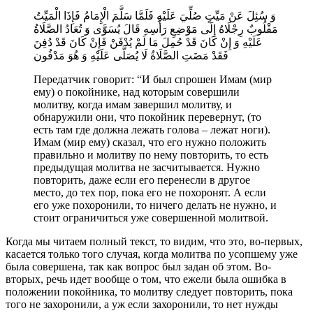
وَ سُئِلَ عَنْ مَيِّتٍ صُلِّيَ عَلَيْهِ فَلَمَّا سَلَّمَ الْإِمَامُ فَإِذَا الْمَيِّتُ
مَقْلُوبٌ رِجْلَاهُ إِلَى مَوْضِعِ رَأْسِهِ قَالَ يُسَوَّى وَ تُعَادُ الصَّلَاةُ
عَلَيْهِ وَ إِنْ كَانَ قَدْ حُمِلَ مَا لَمْ يُدْفَنْ فَإِنْ كَانَ قَدْ دُفِنَ
فَقَدْ مَضَتِ الصَّلَاةُ لَا يُصَلَّى عَلَيْهِ وَ هُوَ مَدْفُون‏
Передатчик говорит: “И был спрошен Имам (мир
ему) о покойнике, над которым совершили
молитву, когда имам завершил молитву, и
обнаружили они, что покойник перевернут, (то
есть там где должна лежать голова – лежат ноги).
Имам (мир ему) сказал, что его нужно положить
правильно и молитву по нему повторить, то есть
предыдущая молитва не засчитывается. Нужно
повторить, даже если его перенесли в другое
место, до тех пор, пока его не похоронят. А если
его уже похоронили, то ничего делать не нужно, и
стоит ограничиться уже совершенной молитвой.
Когда мы читаем полный текст, то видим, что это, во-первых,
касается только того случая, когда молитва по усопшему уже
была совершена, так как вопрос был задан об этом. Во-
вторых, речь идет вообще о том, что ежели была ошибка в
положении покойника, то молитву следует повторить, пока
того не захоронили, а уж если захоронили, то нет нужды