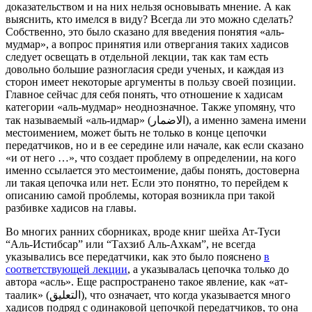
доказательством и на них нельзя основывать мнение. А как
выяснить, кто имелся в виду? Всегда ли это можно сделать?
Собственно, это было сказано для введения понятия «аль-
мудмар», а вопрос принятия или отвергания таких хадисов
следует освещать в отдельной лекции, так как там есть
довольно большие разногласия среди ученых, и каждая из
сторон имеет некоторые аргументы в пользу своей позиции.
Главное сейчас для себя понять, что отношение к хадисам
категории «аль-мудмар» неоднозначное. Также упомяну, что
так называемый «аль-идмар» (الاضمار), а именно замена имени
местоимением, может быть не только в конце цепочки
передатчиков, но и в ее середине или начале, как если сказано
«и от него …», что создает проблему в определении, на кого
именно ссылается это местоимение, дабы понять, достоверна
ли такая цепочка или нет. Если это понятно, то перейдем к
описанию самой проблемы, которая возникла при такой
разбивке хадисов на главы.
Во многих ранних сборниках, вроде книг шейха Ат-Туси
“Аль-Истибсар” или “Тахзиб Аль-Ахкам”, не всегда
указывались все передатчики, как это было пояснено
в
соответствующей лекции
, а указывалась цепочка только до
автора «асль». Еще распространено такое явление, как «ат-
таалик» (التعليق), что означает, что когда указывается много
хадисов подряд с одинаковой цепочкой передатчиков, то она