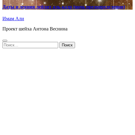
Даты и деяния лейлят аль-кадр (ночь предопределения)
Имам Али
Проект шейха Антона Веснина
Найти: