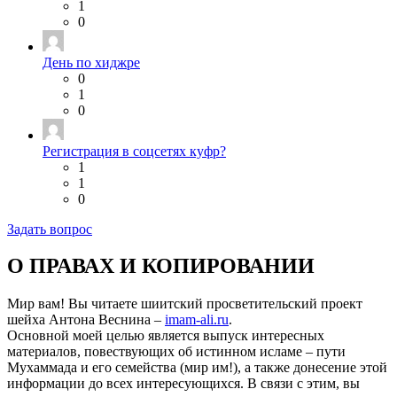
1
0
День по хиджре
0
1
0
Регистрация в соцсетях куфр?
1
1
0
Задать вопрос
О ПРАВАХ И КОПИРОВАНИИ
Мир вам! Вы читаете шиитский просветительский проект
шейха Антона Веснина –
imam-ali.ru
.
Основной моей целью является выпуск интересных
материалов, повествующих об истинном исламе – пути
Мухаммада и его семейства (мир им!), а также донесение этой
информации до всех интересующихся. В связи с этим, вы