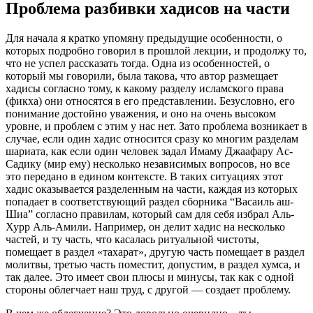
Проблема разбивки хадисов на части
Для начала я кратко упомяну предыдущие особенности, о
которых подробно говорил в прошлой лекции, и продолжу то,
что не успел рассказать тогда. Одна из особенностей, о
который мы говорили, была такова, что автор размещает
хадисы согласно тому, к какому разделу исламского права
(фикха) они относятся в его представлении. Безусловно, его
понимание достойно уважения, и оно на очень высоком
уровне, и проблем с этим у нас нет. Зато проблема возникает в
случае, если один хадис относится сразу ко многим разделам
шариата, как если один человек задал Имаму Джаафару Ас-
Садику (мир ему) несколько независимых вопросов, но все
это передано в едином контексте. В таких ситуациях этот
хадис оказывается разделенным на части, каждая из которых
попадает в соответствующий раздел сборника “Васаиль аш-
Шиа” согласно правилам, который сам для себя избрал Аль-
Хурр Аль-Амили. Например, он делит хадис на несколько
частей, и ту часть, что касалась ритуальной чистоты,
помещает в раздел «тахарат», другую часть помещает в раздел
молитвы, третью часть поместит, допустим, в раздел хумса, и
так далее. Это имеет свои плюсы и минусы, так как с одной
стороны облегчает наш труд, с другой — создает проблему.