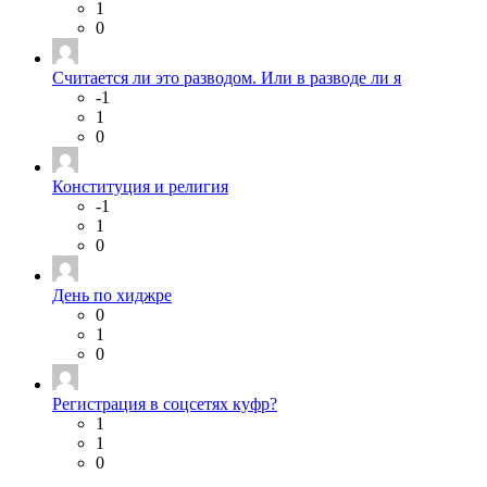
1
0
Считается ли это разводом. Или в разводе ли я
-1
1
0
Конституция и религия
-1
1
0
День по хиджре
0
1
0
Регистрация в соцсетях куфр?
1
1
0