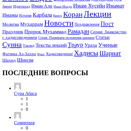
Имам Хусейн
Имамат
Имам Али
Зьярат
Иджтихад
Имам Махди
Лекции
Коран
Карбала
Имамы
История
Книги
Новости
Пост
Мухаррам
Молитва
Поздравления
Рамадан
Праздник
Пророк Мухаммад
Серия: Знакомство
Статьи
с хадисоведением
Серия: Понимаем положения шариата
Сунна
Траур
Ученые
Тексты лекций
Ураза
Таклид
Хадисы
Шариат
Фатима Аз-Захра
Хадисоведение
Фикх
Шиизм
Шахид
ПОСЛЕДНИЕ ВОПРОСЫ
Сура Абаса
1
1
0
Сомнения
0