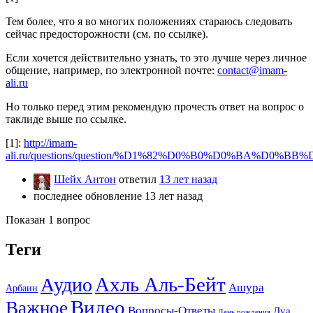
Тем более, что я во многих положениях стараюсь следовать
сейчас предосторожности (см. по ссылке).
Если хочется действительно узнать, то это лучше через личное
общение, например, по электронной почте:
contact@imam-
ali.ru
Но только перед этим рекомендую прочесть ответ на вопрос о
таклиде выше по ссылке.
[1]:
http://imam-
ali.ru/questions/question/%D1%82%D0%B0%D0%BA%D0%B
Шейх Антон
ответил
13 лет назад
последнее обновление 13 лет назад
Показан 1 вопрос
Теги
Ахль Аль-Бейт
Аудио
Ашура
Арбаин
Видео
Важное
Вопросы-Ответы
Дуа
День рождения