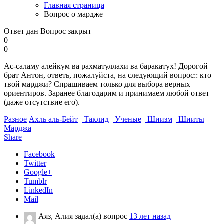
Главная страница
Вопрос о мардже
Ответ дан
Вопрос закрыт
0
0
Ас-саламу алейкум ва рахматуллахи ва баракатух! Дорогой
брат Антон, ответь, пожалуйста, на следующий вопрос:: кто
твой марджи? Спрашиваем только для выбора верных
ориентиров. Заранее благодарим и принимаем любой ответ
(даже отсутствие его).
Разное
Ахль аль-Бейт
Таклид
Ученые
Шиизм
Шииты
Марджа
Share
Facebook
Twitter
Google+
Tumblr
LinkedIn
Mail
Аяз, Алия
задал(а) вопрос
13 лет назад