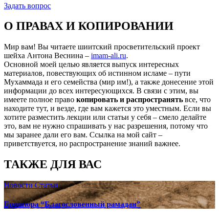
Задать вопрос
О ПРАВАХ И КОПИРОВАНИИ
Мир вам! Вы читаете шиитский просветительский проект
шейха Антона Веснина –
imam-ali.ru
.
Основной моей целью является выпуск интересных
материалов, повествующих об истинном исламе – пути
Мухаммада и его семейства (мир им!), а также донесение этой
информации до всех интересующихся. В связи с этим, вы
имеете полное право
копировать и распространять
все, что
находите тут, и везде, где вам кажется это уместным. Если вы
хотите разместить лекции или статьи у себя – смело делайте
это, вам не нужно спрашивать у нас разрешения, потому что
мы заранее дали его вам. Ссылка на мой сайт –
приветствуется, но распространение знаний важнее.
ТАКЖЕ ДЛЯ ВАС
Новости
Статьи
Брошюра “Благословенный рамадан”