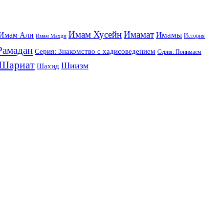
Имам Хусейн
Имамат
Имамы
Имам Али
История
Имам Махди
Рамадан
Серия: Знакомство с хадисоведением
Серия: Понимаем
Шариат
Шиизм
Шахид