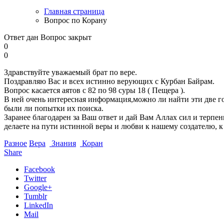
Главная страница
Вопрос по Корану
Ответ дан
Вопрос закрыт
0
0
Здравствуйте уважаемый брат по вере.
Поздравляю Вас и всех истинно верующих с Курбан Байрам.
Вопрос касается аятов с 82 по 98 суры 18 ( Пещера ).
В ней очень интересная информация,можно ли найти эти две г
были ли попытки их поиска.
Заранее благодарен за Ваш ответ и дай Вам Аллах сил и терпен
делаете на пути истинной веры и любви к нашему создателю, к
Разное
Вера
Знания
Коран
Share
Facebook
Twitter
Google+
Tumblr
LinkedIn
Mail