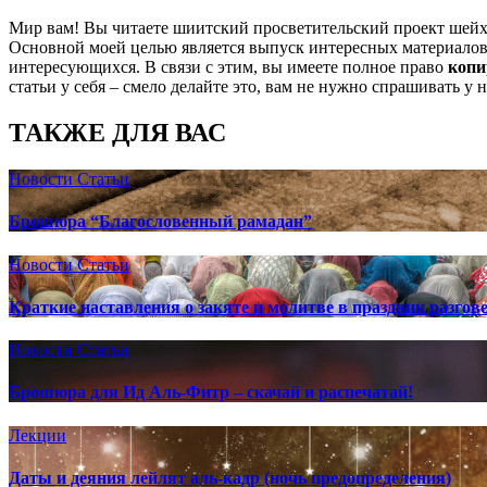
Мир вам! Вы читаете шиитский просветительский проект шей
Основной моей целью является выпуск интересных материалов,
интересующихся. В связи с этим, вы имеете полное право
копи
статьи у себя – смело делайте это, вам не нужно спрашивать у 
ТАКЖЕ ДЛЯ ВАС
Новости
Статьи
Брошюра “Благословенный рамадан”
Новости
Статьи
Краткие наставления о закяте и молитве в праздник разгов
Новости
Статьи
Брошюра для Ид Аль-Фитр – скачай и распечатай!
Лекции
Даты и деяния лейлят аль-кадр (ночь предопределения)