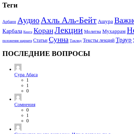
Теги
Ахль Аль-Бейт
Аудио
Важн
Ашура
Арбаин
Лекции
Н
Коран
Карбала
Мухаррам
Молитва
Книги
Сунна
Траур
Тексты лекций
Статьи
положения шариата
Таклид
ПОСЛЕДНИЕ ВОПРОСЫ
Сура Абаса
1
1
0
Сомнения
0
1
0