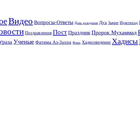
Видео
ое
Вопросы-Ответы
Дуа
Зьярат
Иджтихад
День рождения
овости
Пост
Праздник
Пророк Мухаммад
Поздравления
Хадисы
Ученые
Ураза
Фатима Аз-Захра
Хадисоведение
Фикх