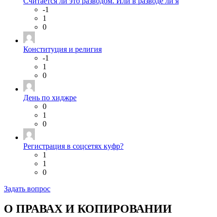
Считается ли это разводом. Или в разводе ли я
-1
1
0
Конституция и религия
-1
1
0
День по хиджре
0
1
0
Регистрация в соцсетях куфр?
1
1
0
Задать вопрос
О ПРАВАХ И КОПИРОВАНИИ