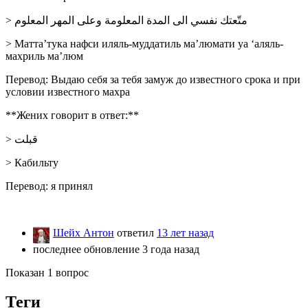
> متّعتك نفسي الى المدة المعلومة وعلى المهر المعلوم
> Матта’тука нафси иляль-муддатиль ма’люмати уа ‘аляль-
махриль ма’люм
Перевод: Выдаю себя за тебя замуж до известного срока и при
условии известного махра
**Жених говорит в ответ:**
> قبلت
> Кабильту
Перевод: я принял
Шейх Антон
ответил
13 лет назад
последнее обновление 3 года назад
Показан 1 вопрос
Теги