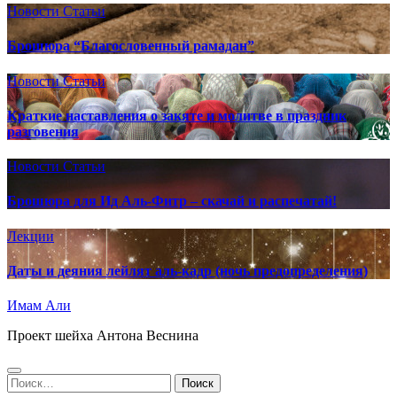
Новости
Статьи
Брошюра “Благословенный рамадан”
Новости
Статьи
Краткие наставления о закяте и молитве в праздник
разговения
Новости
Статьи
Брошюра для Ид Аль-Фитр – скачай и распечатай!
Лекции
Даты и деяния лейлят аль-кадр (ночь предопределения)
Имам Али
Проект шейха Антона Веснина
Найти: