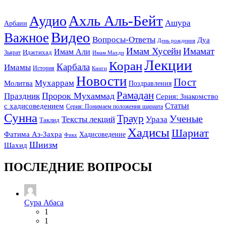
Ахль Аль-Бейт
Аудио
Ашура
Арбаин
Видео
Важное
Вопросы-Ответы
Дуа
День рождения
Имам Хусейн
Имамат
Имам Али
Зьярат
Иджтихад
Имам Махди
Лекции
Коран
Карбала
Имамы
История
Книги
Новости
Пост
Мухаррам
Молитва
Поздравления
Рамадан
Праздник
Пророк Мухаммад
Серия: Знакомство
Статьи
с хадисоведением
Серия: Понимаем положения шариата
Сунна
Траур
Ученые
Тексты лекций
Ураза
Таклид
Хадисы
Шариат
Фатима Аз-Захра
Хадисоведение
Фикх
Шиизм
Шахид
ПОСЛЕДНИЕ ВОПРОСЫ
Сура Абаса
1
1