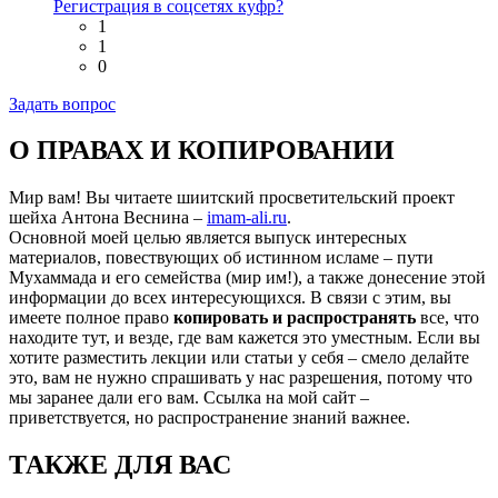
Регистрация в соцсетях куфр?
1
1
0
Задать вопрос
О ПРАВАХ И КОПИРОВАНИИ
Мир вам! Вы читаете шиитский просветительский проект
шейха Антона Веснина –
imam-ali.ru
.
Основной моей целью является выпуск интересных
материалов, повествующих об истинном исламе – пути
Мухаммада и его семейства (мир им!), а также донесение этой
информации до всех интересующихся. В связи с этим, вы
имеете полное право
копировать и распространять
все, что
находите тут, и везде, где вам кажется это уместным. Если вы
хотите разместить лекции или статьи у себя – смело делайте
это, вам не нужно спрашивать у нас разрешения, потому что
мы заранее дали его вам. Ссылка на мой сайт –
приветствуется, но распространение знаний важнее.
ТАКЖЕ ДЛЯ ВАС