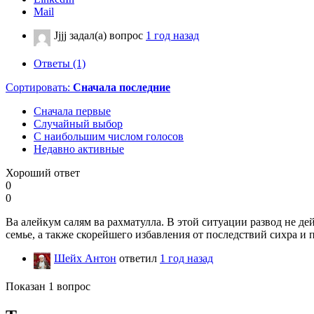
Mail
Jjjj
задал(а) вопрос
1 год назад
Ответы (1)
Сортировать:
Сначала последние
Сначала первые
Случайный выбор
С наибольшим числом голосов
Недавно активные
Хороший ответ
0
0
Ва алейкум салям ва рахматулла. В этой ситуации развод не де
семье, а также скорейшего избавления от последствий сихра и
Шейх Антон
ответил
1 год назад
Показан 1 вопрос