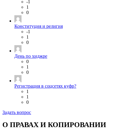
-1
1
0
Конституция и религия
-1
1
0
День по хиджре
0
1
0
Регистрация в соцсетях куфр?
1
1
0
Задать вопрос
О ПРАВАХ И КОПИРОВАНИИ