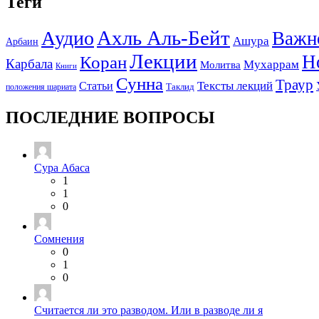
Теги
Ахль Аль-Бейт
Аудио
Важн
Ашура
Арбаин
Лекции
Н
Коран
Карбала
Мухаррам
Молитва
Книги
Сунна
Траур
Тексты лекций
Статьи
положения шариата
Таклид
ПОСЛЕДНИЕ ВОПРОСЫ
Сура Абаса
1
1
0
Сомнения
0
1
0
Считается ли это разводом. Или в разводе ли я