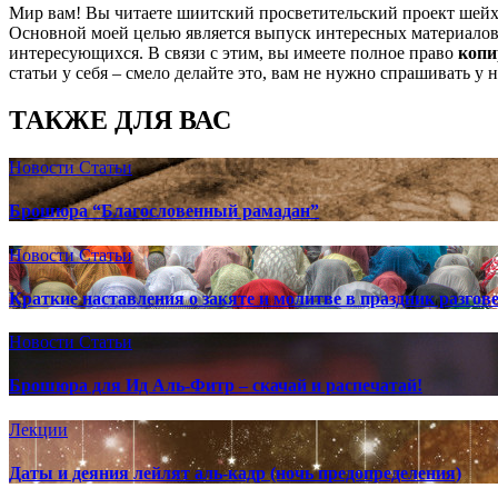
Мир вам! Вы читаете шиитский просветительский проект шей
Основной моей целью является выпуск интересных материалов,
интересующихся. В связи с этим, вы имеете полное право
копи
статьи у себя – смело делайте это, вам не нужно спрашивать у 
ТАКЖЕ ДЛЯ ВАС
Новости
Статьи
Брошюра “Благословенный рамадан”
Новости
Статьи
Краткие наставления о закяте и молитве в праздник разгов
Новости
Статьи
Брошюра для Ид Аль-Фитр – скачай и распечатай!
Лекции
Даты и деяния лейлят аль-кадр (ночь предопределения)