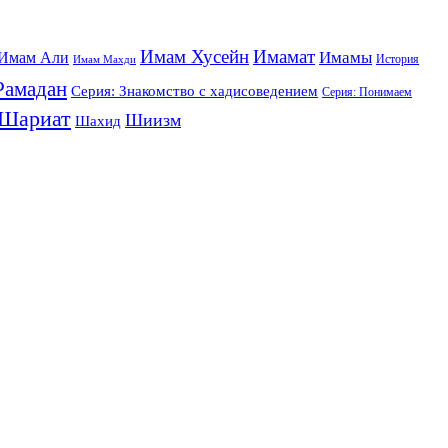
Имам Хусейн
Имамат
Имамы
Имам Али
История
Имам Махди
Рамадан
Серия: Знакомство с хадисоведением
Серия: Понимаем
Шариат
Шиизм
Шахид