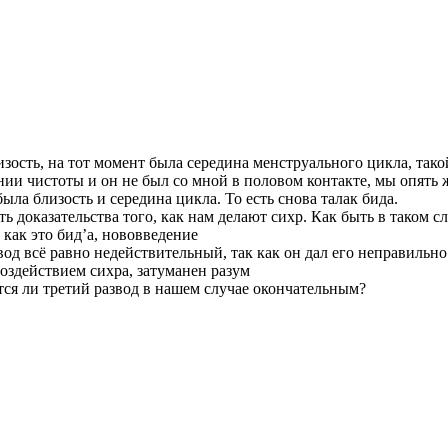
зость, на тот момент была середина менструального цикла, тако
янии чистоты и он не был со мной в половом контакте, мы опять 
 была близость и середина цикла. То есть снова талак бида.
ть доказательства того, как нам делают сихр. Как быть в таком с
 как это бид’а, нововведение
вод всё равно недействительный, так как он дал его неправильно
воздействием сихра, затуманен разум
тся ли третий развод в нашем случае окончательным?