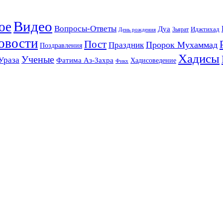
Видео
ое
Вопросы-Ответы
Дуа
Зьярат
Иджтихад
День рождения
овости
Пост
Праздник
Пророк Мухаммад
Поздравления
Хадисы
Ученые
Ураза
Фатима Аз-Захра
Хадисоведение
Фикх