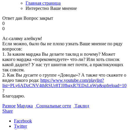
Главная страница
Интерестно Ваше мнение
Ответ дан
Вопрос закрыт
0
0
Ас-саляму алейкум!
Если можно, было бы не плохо узнать Ваше мнение по ряду
вопросов:
1. За каким марджа Вы делаете таклид и почему? Может
какого марджа «порекомендуете» что-ли? Или хоть список
какой дадите? У нас тут шиитов нет почти, а практикующих
так совсем.
2. Как Вы дусаете о группе «Доводы»? А также что скажите о
видео такого рода:
https://www.youtube.com/playlist?
list=PLy6ADzCNV4thRSUr8TJJfhgxR7EDxLnWp&spfreload=10
?
Благодарю.
Разное
Марджа
Социальные сети
Таклид
Share
Facebook
Twitter