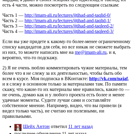
есть 4 части, можно посмотреть по следующим ссылкам:
Часть 1 —
http://imam-ali.ru/lectures/ijtihad-and-taqlid-0/
Часть 2 —
http://imam-ali.ru/lectures/ijtihad-and-taqlid-1/
Часть 3 —
http://imam-ali.ru/lectures/ijtihad-and-taqleed-2/
Часть 4 —
http://imam-ali.ru/lectures/ijtihad-and-taqleed-3/
Если вы уже придете к какому-то более-менее ограниченному
списку кандидатов для себя, но все никак не сможете выбрать
из них, то можете написать мне на
me@imam-ali.ru
, и я,
вероятно, что-то подскажу.
2) Я не очень люблю комментировать чужие материалы, тем
более что я не слежу за их деятельностью, чтобы быть обо
всем в курсе. Моя подписка в ВКонтакте:
http://vk.com/najaf
,
и я слежу в основном только за материалами там. По памяти
скажу, что какие-то их материалы мне нравились, какие-то —
не очень, думаю как и у любого проекта есть более и менее
удачные моменты. Судите лучше сами и составляйте
собственное мнение. Например, видео, что вы привели (я
видел только часть), не считаю ни полезными, ни
правильными.
Шейх Антон
ответил
11 лет назад
последнее обновление 11 лет назад