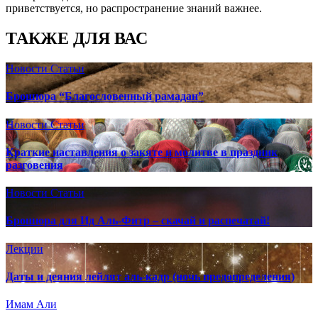
приветствуется, но распространение знаний важнее.
ТАКЖЕ ДЛЯ ВАС
Новости
Статьи
Брошюра “Благословенный рамадан”
Новости
Статьи
Краткие наставления о закяте и молитве в праздник
разговения
Новости
Статьи
Брошюра для Ид Аль-Фитр – скачай и распечатай!
Лекции
Даты и деяния лейлят аль-кадр (ночь предопределения)
Имам Али