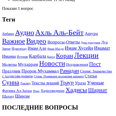
Показан 1 вопрос
Теги
Ахль Аль-Бейт
Аудио
Ашура
Арбаин
Видео
Важное
Вопросы-Ответы
Дуа
День рождения
Имам Хусейн
Имамат
Имам Али
Зьярат
Иджтихад
Имам Махди
Лекции
Коран
Карбала
Имамы
История
Книги
Новости
Пост
Мухаррам
Молитва
Поздравления
Рамадан
Праздник
Пророк Мухаммад
Серия: Знакомство
Статьи
с хадисоведением
Серия: Понимаем положения шариата
Сунна
Траур
Ученые
Тексты лекций
Ураза
Таклид
Хадисы
Шариат
Фатима Аз-Захра
Хадисоведение
Фикх
Шиизм
Шахид
ПОСЛЕДНИЕ ВОПРОСЫ