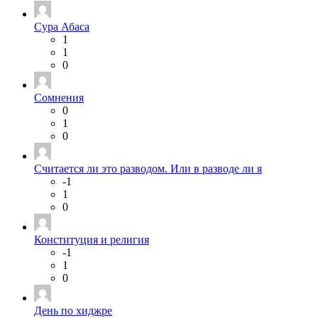
Сура Абаса
1
1
0
Сомнения
0
1
0
Считается ли это разводом. Или в разводе ли я
-1
1
0
Конституция и религия
-1
1
0
День по хиджре