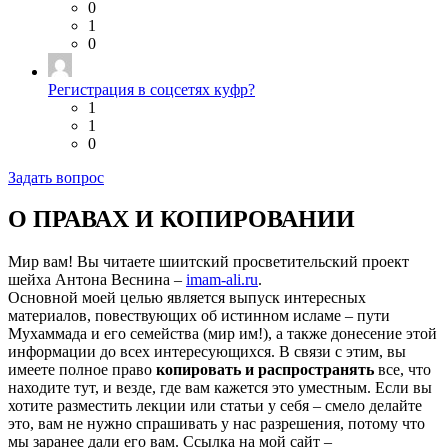
0
1
0
Регистрация в соцсетях куфр?
1
1
0
Задать вопрос
О ПРАВАХ И КОПИРОВАНИИ
Мир вам! Вы читаете шиитский просветительский проект
шейха Антона Веснина –
imam-ali.ru
.
Основной моей целью является выпуск интересных
материалов, повествующих об истинном исламе – пути
Мухаммада и его семейства (мир им!), а также донесение этой
информации до всех интересующихся. В связи с этим, вы
имеете полное право
копировать и распространять
все, что
находите тут, и везде, где вам кажется это уместным. Если вы
хотите разместить лекции или статьи у себя – смело делайте
это, вам не нужно спрашивать у нас разрешения, потому что
мы заранее дали его вам. Ссылка на мой сайт –