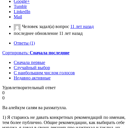
Google+
Tumblr
LinkedIn
Mail
Человек
задал(а) вопрос
11 лет назад
последнее обновление 11 лет назад
Ответы (1)
Сортировать:
Сначала последние
Сначала первые
Случайный выбор
С наибольшим числом голосов
Недавно активные
Удовлетворительный ответ
0
0
Ва алейкум салям ва рахматулла.
1) Я стараюсь не давать конкретных рекомендаций по именам,
тем более публично. Общие рекомендации, как выбирать себе
марджа, я давал в своих лекциях про иджтихад и таклид, их