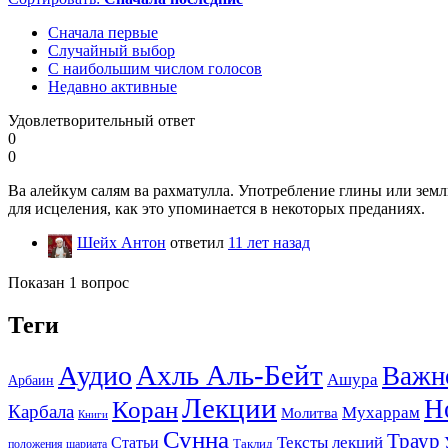
Сначала первые
Случайный выбор
С наибольшим числом голосов
Недавно активные
Удовлетворительный ответ
0
0
Ва алейкум салям ва рахматулла. Употребление глины или зем
для исцеления, как это упоминается в некоторых преданиях.
Шейх Антон
ответил
11 лет назад
Показан 1 вопрос
Теги
Ахль Аль-Бейт
Аудио
Важн
Ашура
Арбаин
Лекции
Н
Коран
Карбала
Мухаррам
Молитва
Книги
Сунна
Траур
Тексты лекций
Статьи
положения шариата
Таклид