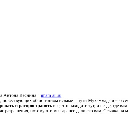
ха Антона Веснина –
imam-ali.ru
.
 повествующих об истинном исламе – пути Мухаммада и его семе
ровать и распространять
все, что находите тут, и везде, где в
нас разрешения, потому что мы заранее дали его вам. Ссылка на 