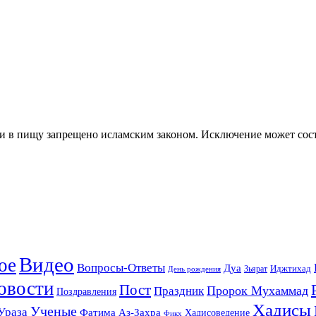
ли в пищу запрещено исламским законом. Исключение может сос
Видео
ое
Вопросы-Ответы
Дуа
Зьярат
Иджтихад
День рождения
овости
Пост
Праздник
Пророк Мухаммад
Поздравления
Хадисы
Ученые
Ураза
Фатима Аз-Захра
Хадисоведение
Фикх