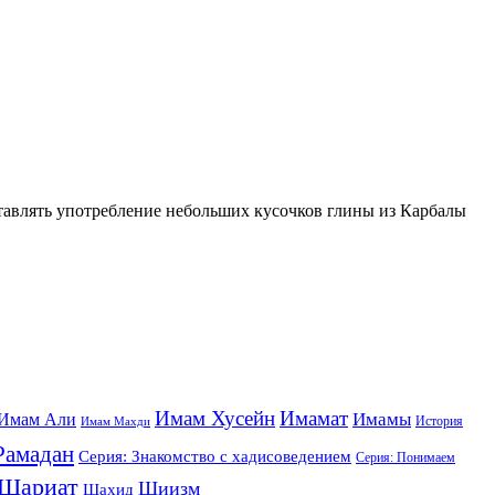
тавлять употребление небольших кусочков глины из Карбалы
Имам Хусейн
Имамат
Имамы
Имам Али
История
Имам Махди
Рамадан
Серия: Знакомство с хадисоведением
Серия: Понимаем
Шариат
Шиизм
Шахид